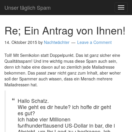
Unser täglich Spam
TOG
NAVI
Re; Ein Antrag von Ihnen!
14. Oktober 2015
by
Nachtwächter
Leave a Comment
Toll! Mit Semikolon statt Doppelpunkt. Das ist ganz sicher eine
Qualitätsspam! Und irre wichtig muss diese Spam auch sein,
denn ich habe eine davon auf so ziemlich jede Mailadresse
bekommen. Das passt zwar nicht ganz zum Inhalt, aber woher
soll der Spammer auch wissen, dass ein Mensch mehrere
Mailadressen hat.
Hallo Schatz.
Wie geht es dir heute? ich hoffe dir geht
es gut?
Ich habe vier Millionen
fьnfhunderttausend US-Dollar in bar, die i
Absicht, um Ihr Land zu ьbertragen. Ich