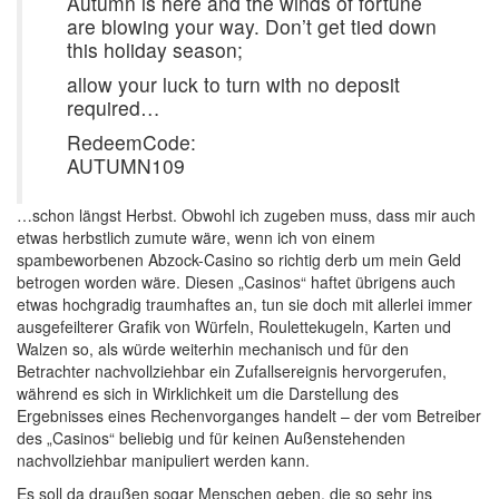
Autumn is here and the winds of fortune
are blowing your way. Don’t get tied down
this holiday season;
allow your luck to turn with no deposit
required…
RedeemCode:
AUTUMN109
…schon längst Herbst. Obwohl ich zugeben muss, dass mir auch
etwas herbstlich zumute wäre, wenn ich von einem
spambeworbenen Abzock-Casino so richtig derb um mein Geld
betrogen worden wäre. Diesen „Casinos“ haftet übrigens auch
etwas hochgradig traumhaftes an, tun sie doch mit allerlei immer
ausgefeilterer Grafik von Würfeln, Roulettekugeln, Karten und
Walzen so, als würde weiterhin mechanisch und für den
Betrachter nachvollziehbar ein Zufallsereignis hervorgerufen,
während es sich in Wirklichkeit um die Darstellung des
Ergebnisses eines Rechenvorganges handelt – der vom Betreiber
des „Casinos“ beliebig und für keinen Außenstehenden
nachvollziehbar manipuliert werden kann.
Es soll da draußen sogar Menschen geben, die so sehr ins