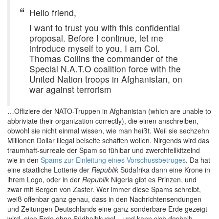
Hello friend,
I want to trust you with this confidential
proposal. Before I continue, let me
introduce myself to you, I am Col.
Thomas Collins the commander of the
Special N.A.T.O coalition force with the
United Nation troops in Afghanistan, on
war against terrorism
…Offiziere der NATO-Truppen in Afghanistan (which are unable to
abbriviate their organization correctly), die einen anschreiben,
obwohl sie nicht einmal wissen, wie man heißt. Weil sie sechzehn
Millionen Dollar illegal beiseite schaffen wollen. Nirgends wird das
traumhaft-surreale der Spam so fühlbar und zwerchfellkitzelnd
wie in den
Spams zur Einleitung eines Vorschussbetruges
. Da hat
eine staatliche Lotterie der
Republik
Südafrika dann eine Krone in
ihrem Logo, oder in der
Republik
Nigeria gibt es Prinzen, und
zwar mit Bergen von Zaster. Wer immer diese Spams schreibt,
weiß offenbar ganz genau, dass in den Nachrichtensendungen
und Zeitungen Deutschlands eine ganz sonderbare Erde gezeigt
wird, eine Erde ohne Südhalbkugel – und kann sich deshalb