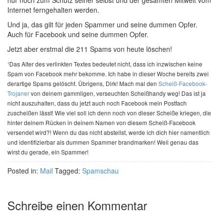
nur noch zum Schutz seiner selbst und der gesamten Mitwelt vom
Internet ferngehalten werden.
Und ja, das gilt für jeden Spammer und seine dummen Opfer.
Auch für Facebook und seine dummen Opfer.
Jetzt aber erstmal die 211 Spams von heute löschen!
¹Das Alter des verlinkten Textes bedeutet nicht, dass ich inzwischen keine
Spam von Facebook mehr bekomme. Ich habe in dieser Woche bereits zwei
derartige Spams gelöscht. Übrigens, Dirk! Mach mal den
Scheiß-Facebook-
Trojaner
von deinem gammligen, verseuchten Scheißhandy weg! Das ist ja
nicht auszuhalten, dass du jetzt auch noch Facebook mein Postfach
zuscheißen lässt! Wie viel soll ich denn noch von dieser Scheiße kriegen, die
hinter deinem Rücken in deinem Namen von diesem Scheiß-Facebook
versendet wird?! Wenn du das nicht abstellst, werde ich dich hier namentlich
und identifizierbar als dummen Spammer brandmarken! Weil genau das
wirst du gerade, ein Spammer!
Posted in:
Mail
Tagged:
Spamschau
Schreibe einen Kommentar