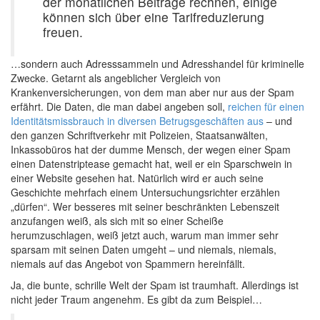
der monatlichen Beiträge rechnen, einige
können sich über eine Tarifreduzierung
freuen.
…sondern auch Adresssammeln und Adresshandel für kriminelle
Zwecke. Getarnt als angeblicher Vergleich von
Krankenversicherungen, von dem man aber nur aus der Spam
erfährt. Die Daten, die man dabei angeben soll,
reichen für einen
Identitätsmissbrauch in diversen Betrugsgeschäften aus
– und
den ganzen Schriftverkehr mit Polizeien, Staatsanwälten,
Inkassobüros hat der dumme Mensch, der wegen einer Spam
einen Datenstriptease gemacht hat, weil er ein Sparschwein in
einer Website gesehen hat. Natürlich wird er auch seine
Geschichte mehrfach einem Untersuchungsrichter erzählen
„dürfen“. Wer besseres mit seiner beschränkten Lebenszeit
anzufangen weiß, als sich mit so einer Scheiße
herumzuschlagen, weiß jetzt auch, warum man immer sehr
sparsam mit seinen Daten umgeht – und niemals, niemals,
niemals auf das Angebot von Spammern hereinfällt.
Ja, die bunte, schrille Welt der Spam ist traumhaft. Allerdings ist
nicht jeder Traum angenehm. Es gibt da zum Beispiel…