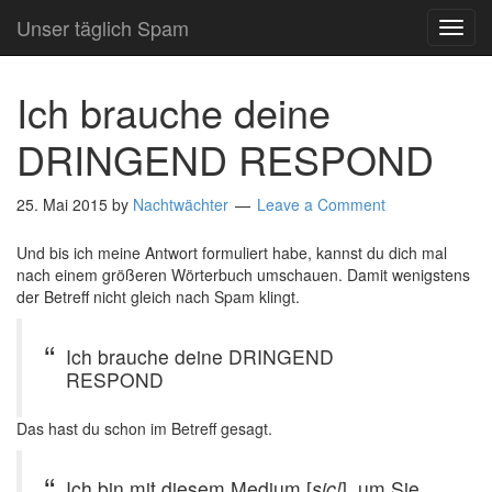
Unser täglich Spam
TOG
NAVI
Ich brauche deine
DRINGEND RESPOND
25. Mai 2015
by
Nachtwächter
Leave a Comment
Und bis ich meine Antwort formuliert habe, kannst du dich mal
nach einem größeren Wörterbuch umschauen. Damit wenigstens
der Betreff nicht gleich nach Spam klingt.
Ich brauche deine DRINGEND
RESPOND
Das hast du schon im Betreff gesagt.
Ich bin mit diesem Medium [
sic!
], um Sie