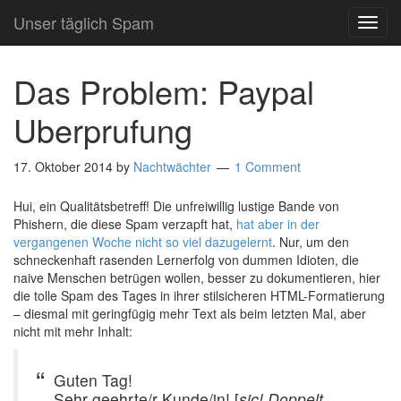
Unser täglich Spam
TOG
NAVI
Das Problem: Paypal
Uberprufung
17. Oktober 2014
by
Nachtwächter
1 Comment
Hui, ein Qualitätsbetreff! Die unfreiwillig lustige Bande von
Phishern, die diese Spam verzapft hat,
hat aber in der
vergangenen Woche nicht so viel dazugelernt
. Nur, um den
schneckenhaft rasenden Lernerfolg von dummen Idioten, die
naive Menschen betrügen wollen, besser zu dokumentieren, hier
die tolle Spam des Tages in ihrer stilsicheren HTML-Formatierung
– diesmal mit geringfügig mehr Text als beim letzten Mal, aber
nicht mit mehr Inhalt:
Guten Tag!
Sehr geehrte/r Kunde/in! [
sic! Doppelt