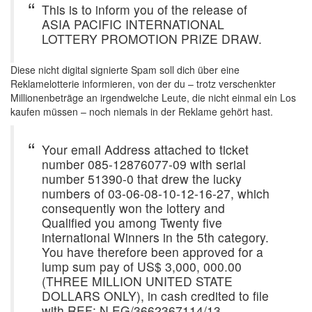
This is to inform you of the release of
ASIA PACIFIC INTERNATIONAL
LOTTERY PROMOTION PRIZE DRAW.
Diese nicht digital signierte Spam soll dich über eine
Reklamelotterie informieren, von der du – trotz verschenkter
Millionenbeträge an irgendwelche Leute, die nicht einmal ein Los
kaufen müssen – noch niemals in der Reklame gehört hast.
Your email Address attached to ticket
number 085-12876077-09 with serial
number 51390-0 that drew the lucky
numbers of 03-06-08-10-12-16-27, which
consequently won the lottery and
Qualified you among Twenty five
international Winners in the 5th category.
You have therefore been approved for a
lump sum pay of US$ 3,000, 000.00
(THREE MILLION UNITED STATE
DOLLARS ONLY), in cash credited to file
with REF: N.EG/3662367114/13.