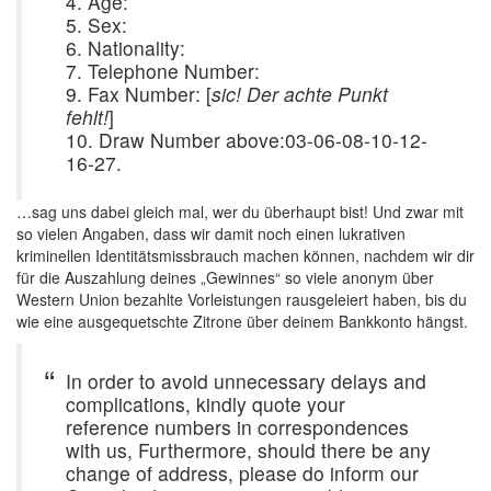
4. Age:
5. Sex:
6. Nationality:
7. Telephone Number:
9. Fax Number: [
sic! Der achte Punkt
fehlt!
]
10. Draw Number above:03-06-08-10-12-
16-27.
…sag uns dabei gleich mal, wer du überhaupt bist! Und zwar mit
so vielen Angaben, dass wir damit noch einen lukrativen
kriminellen Identitätsmissbrauch machen können, nachdem wir dir
für die Auszahlung deines „Gewinnes“ so viele anonym über
Western Union bezahlte Vorleistungen rausgeleiert haben, bis du
wie eine ausgequetschte Zitrone über deinem Bankkonto hängst.
In order to avoid unnecessary delays and
complications, kindly quote your
reference numbers in correspondences
with us, Furthermore, should there be any
change of address, please do inform our