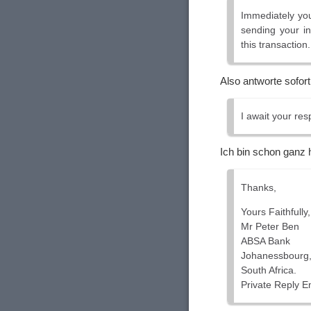
Immediately you 
sending your in
this transaction.
Also antworte sofort
I await your re
Ich bin schon ganz h
Thanks,
Yours Faithfully,
Mr Peter Ben
ABSA Bank
Johanessbourg
South Africa.
Private Reply E