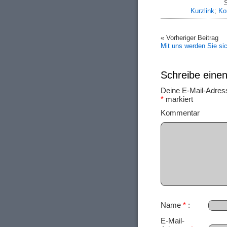
S
Kurzlink
;
Ko
« Vorheriger Beitrag
Mit uns werden Sie si
Schreibe ein
Deine E-Mail-Adresse
*
markiert
Ko
Name
*
E-Mail-