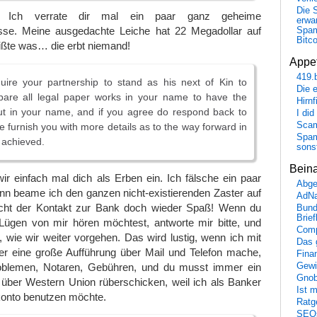
Die 
! Ich verrate dir mal ein paar ganz geheime
erwar
sse. Meine ausgedachte Leiche hat 22 Megadollar auf
Spa
Bitc
ßte was… die erbt niemand!
Appet
419.
uire your partnership to stand as his next of Kin to
Die 
are all legal paper works in your name to have the
Hirn
t in your name, and if you agree do respond back to
I did
Scam
 furnish you with more details as to the way forward in
Spam
 achieved.
sons
Bein
r einfach mal dich als Erben ein. Ich fälsche ein paar
Abge
n beame ich den ganzen nicht-existierenden Zaster auf
AdN
cht der Kontakt zur Bank doch wieder Spaß! Wenn du
Bund
Brie
Lügen von mir hören möchtest, antworte mir bitte, und
Comp
r, wie wir weiter vorgehen. Das wird lustig, wenn ich mit
Das 
r eine große Aufführung über Mail und Telefon mache,
Fina
roblemen, Notaren, Gebühren, und du musst immer ein
Gewi
Gnob
 über Western Union rüberschicken, weil ich als Banker
Ist 
konto benutzen möchte.
Ratge
SEO