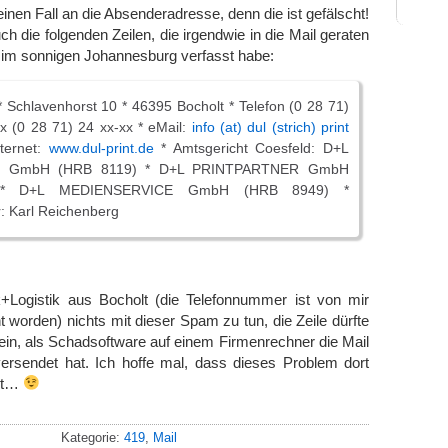
inen Fall an die Absenderadresse, denn die ist gefälscht!
uch die folgenden Zeilen, die irgendwie in die Mail geraten
er im sonnigen Johannesburg verfasst habe:
* Schlavenhorst 10 * 46395 Bocholt * Telefon (0 28 71)
ax (0 28 71) 24 xx-xx * eMail:
info (at) dul (strich) print
ternet:
www.dul-print.de
* Amtsgericht Coesfeld: D+L
 GmbH (HRB 8119) * D+L PRINTPARTNER GmbH
 * D+L MEDIENSERVICE GmbH (HRB 8949) *
: Karl Reichenberg
k+Logistik aus Bocholt (die Telefonnummer ist von mir
 worden) nichts mit dieser Spam zu tun, die Zeile dürfte
sein, als Schadsoftware auf einem Firmenrechner die Mail
ersendet hat. Ich hoffe mal, dass dieses Problem dort
ist…
Kategorie:
419
,
Mail