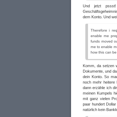
Und jetzt pssst
Geschäftsgeheimni
dem Konto. Und wei
Therefore i req
enable me prep
funds moved ou
me to enable me
how this can be
Komm, da setzen wi
Dokumente, und dan
dein Konto. So ma
noch mehr heitere 
dann erzähle ich di
meinen Kumpels hie
mit ganz vielen P
paar hundert Dollar
natürlich kein Bank