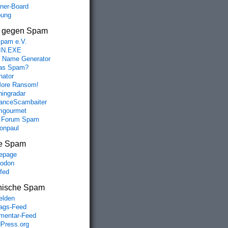
aner-Board
bung
s gegen Spam
spam e.V.
IN.EXE
 Name Generator
das Spam?
nator
ore Ransom!
hingradar
nceScambaiter
mgourmet
 Forum Spam
fonpaul
e Spam
epage
odon
lfed
nische Spam
lden
rags-Feed
entar-Feed
Press.org