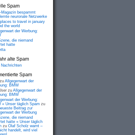
elle Spam
-Magazin bespammt
lernte neuronale Netzwerke
places to travel in january
nd the world
egenwart der Werbung:
W
Szene, die niemand
tet hatte
etta
ahr alte Spam
 Nachrichten
entierte Spam
zu
Allgegenwart der
bung: BMW
User
zu
Allgegenwart der
bung: BMW
egenwart der Werbung:
« Unser täglich Spam
zu
neueste Beitrag zur
egenwart der Werbung
Szene, die niemand
tet hatte « Unser täglich
m
zu
Olaf Scholz warnt –
icht handelt, wird viel
eren!