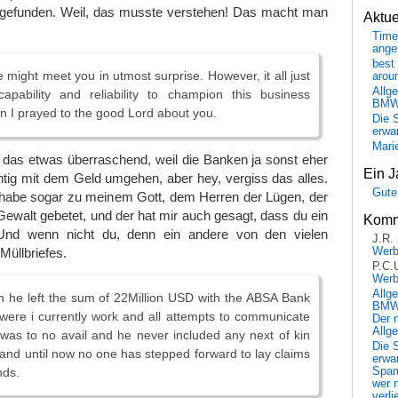
gefunden. Weil, das musste verstehen! Das macht man
Aktu
Time
ange
best 
 might meet you in utmost surprise. However, it all just
arou
Allg
apability and reliability to champion this business
BM
n I prayed to the good Lord about you.
Die 
erwar
Mari
t das etwas überraschend, weil die Banken ja sonst eher
Ein J
htig mit dem Geld umgehen, aber hey, vergiss das alles.
Gute
 habe sogar zu meinem Gott, dem Herren der Lügen, der
walt gebetet, und der hat mir auch gesagt, dass du ein
Komm
 Und wenn nicht du, denn ein andere von den vielen
J.R.
üllbriefes.
Wer
P.C.
Wer
Allg
h he left the sum of 22Million USD with the ABSA Bank
BMW 
 were i currently work and all attempts to communicate
Der 
Allg
 was to no avail and he never included any next of kin
Die 
 and until now no one has stepped forward to lay claims
erwar
nds.
Spa
wer n
verli