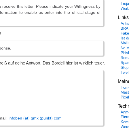
Troj
receive this letter. Please indicate your Willingness by
Wer
formation to enable us enter into the official stage of
Link
Anti
BRA
!
Fake
Ist 
Maili
sponse.
No M
Phis
Roma
eiß auf deine Antwort. Das Bordell hier ist wirklich teuer.
Spa
Stop
Tele
Mein
Hom
Mast
Pixe
,
Tech
Anme
Eint
mail:
infoben (at) gmx (punkt) com
Komm
Word