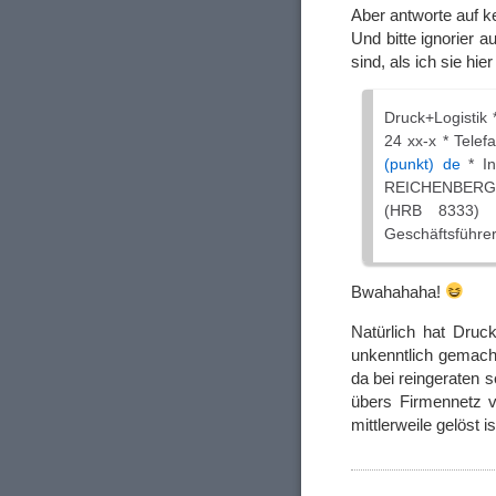
Aber antworte auf ke
Und bitte ignorier a
sind, als ich sie hi
Druck+Logistik 
24 xx-x * Telef
(punkt) de
* In
REICHENBERG
(HRB 8333)
Geschäftsführer
Bwahahaha!
Natürlich hat Druc
unkenntlich gemacht
da bei reingeraten 
übers Firmennetz v
mittlerweile gelöst 