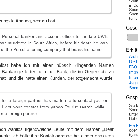
Spam
in Do
Spam
Spam
tür­l
geringste Ahnung, wer du bist…
Gesu
 Personal banker and account officer to the late UWE
as murdered in South Africa, before his death he was
of the Porsche tuning company that bears his name.
Erklä
Arch
Die 
lbst habe ich mir einen hübsch klingenden Namen
FAQ
n Bankangestellter bei einer Bank, die im Gegensatz zu
Impr
Info
at, und die hatte einen Kunden, der totgemacht wurde.
Juge
Spa
Gesp
for a foreign partner has made me to contact you for
Sie 
n. I got your contact from yahoo Tourist search while I
Spen
r a foreign partner.
unte
Bette
Ein 
fach wahllos irgendwelche Leute mit dem Namen „Dear
oder
(gan
upte, ich hätte ihre Kontaktadresse bei einem obskuren