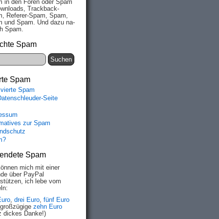
 in den Fo­ren oder Spam
wn­loads, Track­back-
, Re­fe­rer-Spam, Spam,
 und Spam. Und da­zu na­
ich Spam.
chte Spam
rte Spam
ivierte Spam
Datenschleuder-Seite
essum
rmatives zur Spam
ndschutz
m?
endete Spam
können mich mit einer
de über PayPal
rstützen, ich lebe vom
ln:
Euro
,
drei Euro
,
fünf Euro
 großzügige
zehn Euro
z dickes Danke!)