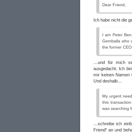
Dear Friend,
Ich habe nicht die 
I am Peter Ben,
Gemballa who w
the former CEO 
…und für mich se
ausgedacht. Ich bi
mir keinen Namen h
Und deshalb…
My urgent need 
this transactio
was searching fo
…schreibe ich ein
Friend“ an und beha