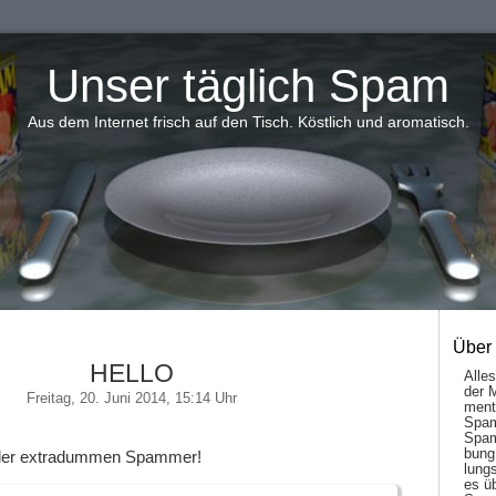
Unser täglich Spam
Aus dem Internet frisch auf den Tisch. Köstlich und aromatisch.
Über
HELLO
Alle
der 
Freitag, 20. Juni 2014, 15:14 Uhr
men­t
Spam
Spam
bung
 der extradummen Spammer!
lungs
es ü