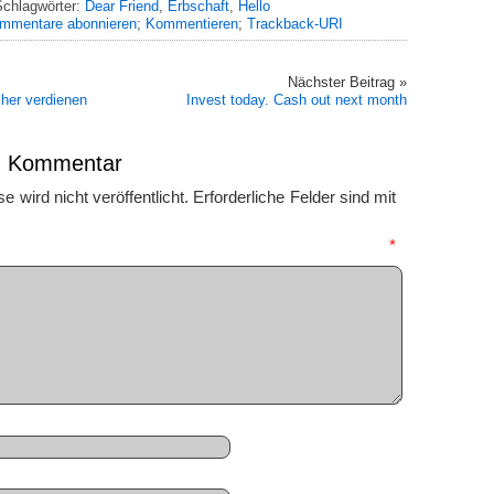
chlagwörter:
Dear Friend
,
Erbschaft
,
Hello
mmentare abonnieren
;
Kommentieren
;
Trackback-URI
Nächster Beitrag »
cher verdienen
Invest today. Cash out next month
en Kommentar
 wird nicht veröffentlicht.
Erforderliche Felder sind mit
mmentar
*