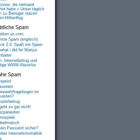
Szene, die niemand
tet hatte « Unser täglich
m
zu
Betrüger nutzen
oin-Höhenflug
itliche Spam
bitten us.com
erste Spam (englisch)
fick 2.0: Spaß mit Spam
 what i did for Mariya
baiter
, Internetbetrug und
tige WWW Abzocke
ahe Spam
speist
auseam
eswehrfragebogen im
fkasten?
uterbetrug
geht so gar nicht!
nzparasiten
nnspiele
belmatsch
mein Passwort sicher?
ber Internetkriminalität
s