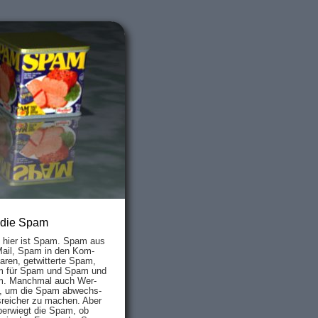
 die Spam
s hier ist Spam. Spam aus
Mail, Spam in den Kom­
aren, ge­twit­ter­te Spam,
 für Spam und Spam und
. Manch­mal auch Wer­
, um die Spam ab­wechs­
­reich­er zu mach­en. Aber
ber­wiegt die Spam, ob