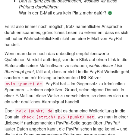
Dort ist ganz genau beschrieben, weshalb wir diese
Prüfung durchführen
War in der E-Mail etwa kein Platz mehr dafür?
Es ist also immer noch möglich, trotz namentlicher Ansprache
durch entspanntes, gründliches Lesen zu erkennen, dass es sich
mit hoher Wahrscheinlichkeit nicht um eine E-Mail von PayPal
handelt.
Wenn man dann noch das unbedingt empfehlenswerte
Quäntchen Vorsicht aufbringt, vor dem Klick auf einen Link in die
Statuszeile seiner Mailsoftware zu schauen,
wohin dieser Link
überhaupt geht
, fällt auf, dass er nicht in die PayPal-Website geht,
sondern zum mir bislang unbekannten URL-Kürzer
. PayPal hat – im Gegensatz zu kriminellen
nvlx (punkt) de
Spammern – keinen objektiven Grund, seine eigene Domain in
einer E-Mail auf diese Weise zu verschleiern, so dass es sich um
ein sehr deutliches Alarmsignal handelt.
Über
gibt es dann eine Weiterleitung in die
nvlx (punkt) de
Domain
, wo man in einer
check (strich) p25 (punkt) net
„liebevoll“ nachgemachten PayPal-Seite gegenüber „PayPal“
lauter Daten angeben kann, die PayPal schon lange kennt – und
die in der Spam versprochene Erklärung, warum man das