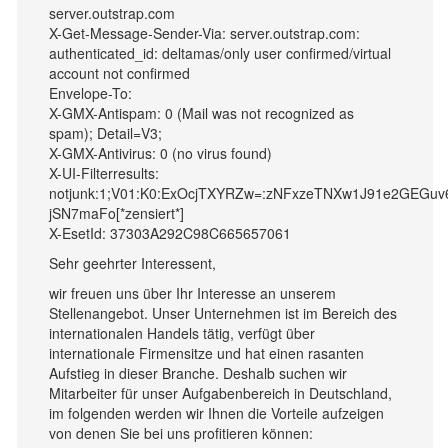
server.outstrap.com
X-Get-Message-Sender-Via: server.outstrap.com:
authenticated_id: deltamas/only user confirmed/virtual
account not confirmed
Envelope-To:
X-GMX-Antispam: 0 (Mail was not recognized as
spam); Detail=V3;
X-GMX-Antivirus: 0 (no virus found)
X-UI-Filterresults:
notjunk:1;V01:K0:ExOcjTXYRZw=:zNFxzeTNXw1J91e2GEGuv
jSN7maFo[*zensiert*]
X-EsetId: 37303A292C98C665657061
Sehr geehrter Interessent,
wir freuen uns über Ihr Interesse an unserem
Stellenangebot. Unser Unternehmen ist im Bereich des
internationalen Handels tätig, verfügt über
internationale Firmensitze und hat einen rasanten
Aufstieg in dieser Branche. Deshalb suchen wir
Mitarbeiter für unser Aufgabenbereich in Deutschland,
im folgenden werden wir Ihnen die Vorteile aufzeigen
von denen Sie bei uns profitieren können: