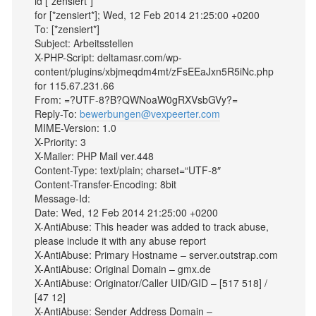
id [*zensiert*]
for [*zensiert*]; Wed, 12 Feb 2014 21:25:00 +0200
To: [*zensiert*]
Subject: Arbeitsstellen
X-PHP-Script: deltamasr.com/wp-
content/plugins/xbjmeqdm4mt/zFsEEaJxn5R5iNc.php
for 115.67.231.66
From: =?UTF-8?B?QWNoaW0gRXVsbGVy?=
Reply-To:
bewerbungen@vexpeerter.com
MIME-Version: 1.0
X-Priority: 3
X-Mailer: PHP Mail ver.448
Content-Type: text/plain; charset=“UTF-8″
Content-Transfer-Encoding: 8bit
Message-Id:
Date: Wed, 12 Feb 2014 21:25:00 +0200
X-AntiAbuse: This header was added to track abuse,
please include it with any abuse report
X-AntiAbuse: Primary Hostname – server.outstrap.com
X-AntiAbuse: Original Domain – gmx.de
X-AntiAbuse: Originator/Caller UID/GID – [517 518] /
[47 12]
X-AntiAbuse: Sender Address Domain –