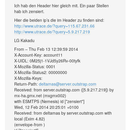
Ich hab den Header hier gleich mit. Ein paar Stellen
hab ich zensiert.
Hier die beiden ip’s die im Header zu finden sind:
http://www.utrace.de/?query=115.67.231.66
http://www.utrace.de/?query=5.9.217.219
LG Kakadu
From – Thu Feb 13 12:39:59 2014
X-Account-Key: account11
X-UIDL: 0M25j1-1VJd5y26Rv-00tyfk
X-Mozilla-Status: 0001
X-Mozilla-Status2: 00000000
X-Mozilla-Keys:
Return-Path:
deltamas@server.outstrap.com
Received: from server.outstrap.com ([5.9.217.219]) by
mx-ha.gmx.net (mxgmx002)
with ESMTPS (Nemesis) id [*zensiert*]
Wed, 12 Feb 2014 20:25:01 +0100
Received: from deltamas by server.outstrap.com with
local (Exim 4.82)
(envelope-from )