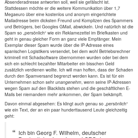
Absenderadresse antworten soll, weil sie gefälscht ist.
Stattdessen möchte er die weitere Kommunikation über 1,7
Megaeuro über eine kostenlos und anonym eingerichtete
Mailadresse beim dicksten Freund und Komplizen des Spammers
und Betrügers, bei Googles GMail, abwickeln. Und natürlich ist die
Spam so „persönlich“ wie ein Reklamezettel im Briefkasten und
geht in genau gleicher Form an ganz viele Empfänger. Mein
Exemplar dieser Spam wurde über die IP-Adresse eines
spanischen Logistikers versendet, bei dem wohl Betriebsrechner
kriminell mit Schadsoftware übernommen wurden oder bei dem
sich ein schlecht bezahlter Mitarbeiter ein bisschen Geld
zusätzlich verdienen wollte. Ich will man hoffen, dass der Schaden
durch den Spamversand begrenzt werden kann. Es ist für ein
Unternehmen schon sehr
unangenehm
, wenn seine IP-Adressen
wegen Spam auf den Blacklists stehen und die geschäftlichen E-
Mails bei niemandem mehr ankommen, der Spam bekämpft.
Davon einmal abgesehen: Es klingt auch genau so „persönlich“
wie ein Text, der an ein paar hunderttausend Leute gleichzeitig
geht:
Ich bin Georg F. Wilhelm, deutscher