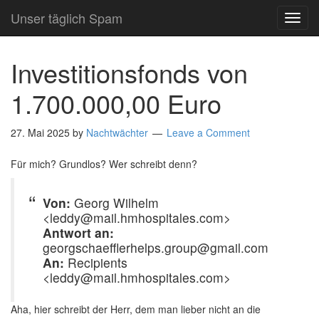
Unser täglich Spam
TOG
NAVI
Investitionsfonds von
1.700.000,00 Euro
27. Mai 2025
by
Nachtwächter
Leave a Comment
Für mich? Grundlos? Wer schreibt denn?
Von:
Georg Wilhelm
<leddy@mail.hmhospitales.com>
Antwort an:
georgschaefflerhelps.group@gmail.com
An:
Recipients
<leddy@mail.hmhospitales.com>
Aha, hier schreibt der Herr, dem man lieber nicht an die