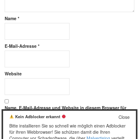
Name
*
E-Mail-Adresse
*
Website
Name, E-Mail-Adresse und Website in diesem Browser für
meinen nächsten Kommentar speichern.
Kein Adblocker erkannt
Close
Bitte installieren Sie so schnell wie möglich einen Adblocker
für ihren Webbrowser! Sie schützen damit die Ihren
Computer vor Schadsoftware, die über
Malvertising
verteilt