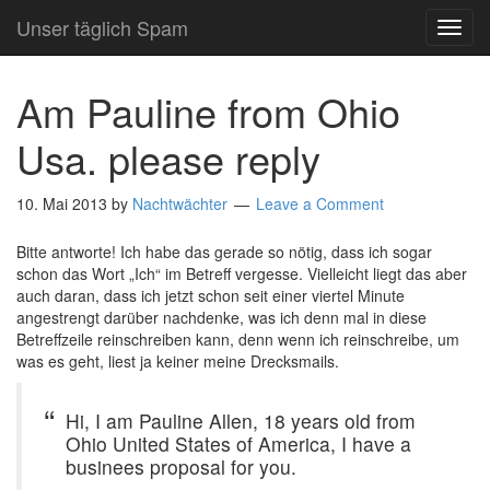
Unser täglich Spam
TOG
NAVI
Am Pauline from Ohio
Usa. please reply
10. Mai 2013
by
Nachtwächter
Leave a Comment
Bitte antworte! Ich habe das gerade so nötig, dass ich sogar
schon das Wort „Ich“ im Betreff vergesse. Vielleicht liegt das aber
auch daran, dass ich jetzt schon seit einer viertel Minute
angestrengt darüber nachdenke, was ich denn mal in diese
Betreffzeile reinschreiben kann, denn wenn ich reinschreibe, um
was es geht, liest ja keiner meine Drecksmails.
Hi, I am Pauline Allen, 18 years old from
Ohio United States of America, I have a
businees proposal for you.