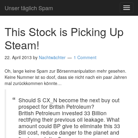
Unser täglich Spam
TOG
NAVI
This Stock is Picking Up
Steam!
22. April 2013
by
Nachtwächter
1 Comment
Oh, lange keine Spam zur Börsenmanipulation mehr gesehen.
Keine Nummer ist so doof, dass sie nicht nach ein paar Jahren
mal zurückkommen könnte…
Should S CX_N become the next buy out
prospect for British Petroleum?
British Petroleum invested 33 Billion
rectifying their previous oil leakage. What
amount could BP give to eliminate this 33
Bill cost, reduce danger to the planet and