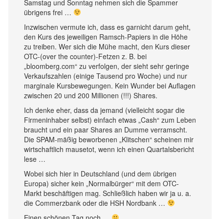
Samstag und Sonntag nehmen sich die Spammer
übrigens frei …
Inzwischen vermute ich, dass es garnicht darum geht,
den Kurs des jeweiligen Ramsch-Papiers in die Höhe
zu treiben. Wer sich die Mühe macht, den Kurs dieser
OTC-(over the counter)-Fetzen z. B. bei
„bloomberg.com“ zu verfolgen, der sieht sehr geringe
Verkaufszahlen (einige Tausend pro Woche) und nur
marginale Kursbewegungen. Kein Wunder bei Auflagen
zwischen 20 und 200 Millionen (!!!) Shares.
Ich denke eher, dass da jemand (vielleicht sogar die
Firmeninhaber selbst) einfach etwas „Cash“ zum Leben
braucht und ein paar Shares an Dumme verramscht.
Die SPAM-mäßig beworbenen „Klitschen“ scheinen mir
wirtschaftlich mausetot, wenn ich einen Quartalsbericht
lese …
Wobei sich hier in Deutschland (und dem übrigen
Europa) sicher kein „Normalbürger“ mit dem OTC-
Markt beschäftigen mag. Schließlich haben wir ja u. a.
die Commerzbank oder die HSH Nordbank …
Einen schönen Tag noch …