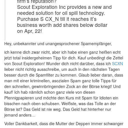
firm’s reputation?
Scout Exploration Inc provides a new and
needed solution for oil spill technology.
Purchase S CX_N till it reaches it’s
business worth add shares below dollar
on Apr, 22!
Hey, unbekannter und unangesprochener Spamempfänger,
ich kenne dich zwar nicht, aber ich habe einen ganz heißen echt
jetzt total insidergeheimen Tipp für dich. Kauf unbedingt die Zettel
von Scout Exploration! Wunder dich nicht darüber, dass ich
SCXN
lieber nicht richtig ausschreibe, um auch in den nächsten Tagen
besser durch die Spamfilter zu kommen. Glaub lieber daran, dass
man mit einer kriminellen, asozialen Spam ganz tolle Tipps für
den schnellen, gewinnbringenden Zock an der Börse kriegt! Und
kauf! Ich hab nämlich schon ganz viele von diesen
Pfennigpapieren und möchte den Kurs mit Spam für Idioten ein
bisschen nach oben schubsen. Weißste, was das Tolle an der
Börse ist? Das Geld ist nie weg. Das Geld hat hinterher nur
jemand anders…
Voller Dankbarkeit, dass die Mutter der Deppen immer schwanger