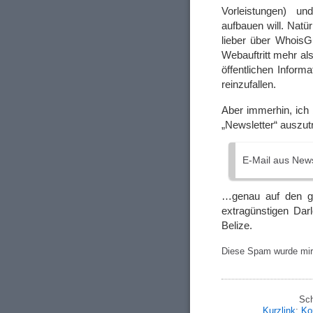
Vorleistungen) u
aufbauen will. Natü
lieber über WhoisG
Webauftritt mehr als
öffentlichen Inform
reinzufallen.
Aber immerhin, ich 
„Newsletter“ auszut
E-Mail aus New
…genau auf den gl
extragünstigen Dar
Belize.
Diese Spam wurde mir
Sch
Kurzlink
;
Ko