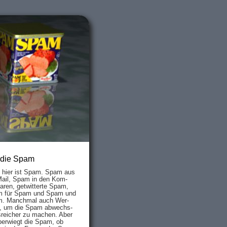
 die Spam
s hier ist Spam. Spam aus
Mail, Spam in den Kom­
aren, ge­twit­ter­te Spam,
 für Spam und Spam und
. Manch­mal auch Wer­
, um die Spam ab­wechs­
­reich­er zu mach­en. Aber
ber­wiegt die Spam, ob