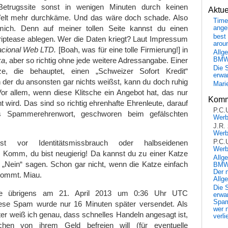
Betrugssite sonst in wenigen Minuten durch keinen
Aktu
Welt mehr durchkäme. Und das wäre doch schade. Also
Time
 mich. Denn auf meiner tollen Seite kannst du einen
ange
best 
riptease ablegen. Wer die Daten kriegt? Laut Impressum
arou
acional Web LTD.
[Boah, was für eine tolle Firmierung!] in
Allg
BM
ka
, aber so richtig ohne jede weitere Adressangabe. Einer
Die 
ze, die behauptet, einen „Schweizer Sofort Kredit“
erwar
 der du ansonsten gar nichts weißst, kann du doch ruhig
Mari
Vor allem, wenn diese Klitsche ein Angebot hat, das nur
Komm
wird. Das sind so richtig ehrenhafte Ehrenleute, darauf
P.C.
 Spammerehrenwort, geschworen beim gefälschten
Wer
J.R.
Wer
P.C.
t vor Identitätsmissbrauch oder halbseidenen
Wer
. Komm, du bist neugierig! Da kannst du zu einer Katze
Allg
 „Nein“ sagen. Schon gar nicht, wenn die Katze einfach
BMW 
Der 
kommt. Miau.
Allg
Die 
e übrigens am 21. April 2013 um 0:36 Uhr UTC
erwar
Spa
diese Spam wurde nur 16 Minuten später versendet. Als
wer n
er weiß ich genau, dass schnelles Handeln angesagt ist,
verli
n von ihrem Geld befreien will (für eventuelle