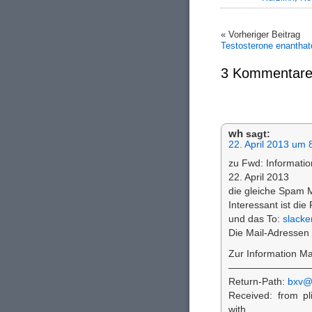
« Vorheriger Beitrag
Testosterone enantha
3 Kommentare
wh
sagt:
22. April 2013 um 
zu Fwd: Informatio
22. April 2013
die gleiche Spam M
Interessant ist di
und das To:
slack
Die Mail-Adressen
Zur Information Ma
————————
Return-Path:
bxv@
Received: from pl
with