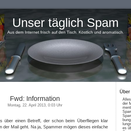
Unser täglich Spam
Aus dem Internet frisch auf den Tisch. Köstlich und aromatisch.
Über
Fwd: Information
Alle
der 
Montag, 22. April 2013, 0:03 Uhr
men­t
Spam
Spam
bung
s über einen Betreff, der schon beim Überfliegen klar
lungs
n der Mail geht. Na ja, Spammer mögen dieses einfache
es ü