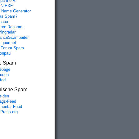
spam e.V.
IN.EXE
 Name Generator
das Spam?
nator
ore Ransom!
hingradar
nceScambaiter
mgourmet
 Forum Spam
fonpaul
e Spam
epage
odon
lfed
nische Spam
lden
rags-Feed
entar-Feed
Press.org