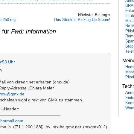
Anti
BRA
Fake
Nächster Beitrag »
Ist 
te 250 mg
This Stock is Picking Up Steam!
Maili
No M
 für
Fwd: Information
Phis
Roma
Spa
Stop
Tele
Mein
8:53 Uhr
Hom
n
Mast
Pixe
ail von ckredit.net erhalten (gmx.de)
Tech
e Reply-Adresse „Chiara Meier“
Anme
erow@gmx.de
Eint
 scheinen wohl direkt von GMX zu stammen.
Komm
Word
il-Header:
———————————————
hotmail.com
ima.jp ([71.1.200.188]) by mx-ha.gmx.net (mxgmx012)