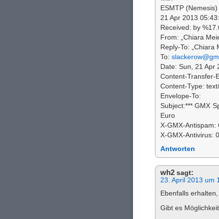
ESMTP (Nemesis) 
21 Apr 2013 05:43
Received: by %17.
From: „Chiara Mei
Reply-To: „Chiara 
To:
slackerow@gm
Date: Sun, 21 Apr
Content-Transfer-E
Content-Type: text/
Envelope-To:
Subject:*** GMX S
Euro
X-GMX-Antispam: 6 
X-GMX-Antivirus: 0
Antworten
wh2
sagt:
23. April 2013 um 
Ebenfalls erhalten
Gibt es Möglichkei