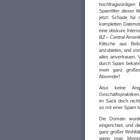
hochfragwürdigen 
Spamfilter dieser 
jetzt: Schade für
kompletten Datenst
eine obskure
Intern
BZ – Central Ameri
Klitsche aus Beli
anzubieten, und von
alles anvertrauen. 
durch Spam bekannt 
mein ganz großes
Absender!
Also keine Angs
Geschäftspraktiken
im Sack doch nicht
so mit einer Spam 
Die Domain wurd
eingerichtet, und 
ganz großer Wohltät
wenn man Mensche