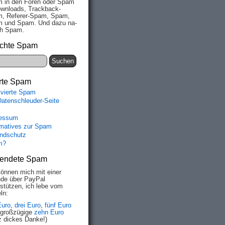
 in den Fo­ren oder Spam
wn­loads, Track­back-
, Re­fe­rer-Spam, Spam,
 und Spam. Und da­zu na­
ich Spam.
chte Spam
rte Spam
ivierte Spam
Datenschleuder-Seite
essum
rmatives zur Spam
ndschutz
m?
endete Spam
können mich mit einer
de über PayPal
rstützen, ich lebe vom
ln:
Euro
,
drei Euro
,
fünf Euro
 großzügige
zehn Euro
z dickes Danke!)