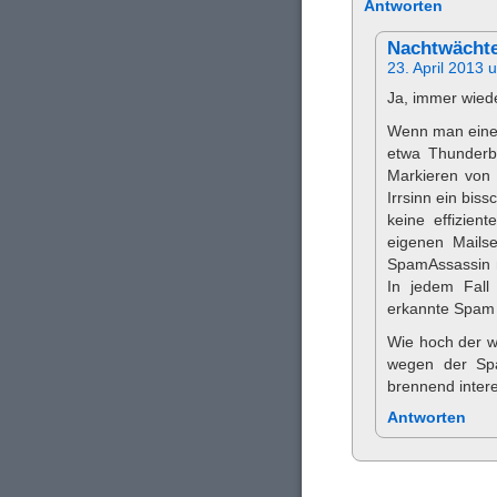
Antworten
Nachtwächt
23. April 2013 
Ja, immer wie
Wenn man einen 
etwa Thunderb
Markieren von 
Irrsinn ein bis
keine effizie
eigenen Mails
SpamAssassin nu
In jedem Fall
erkannte Spam w
Wie hoch der wi
wegen der Spa
brennend inter
Antworten