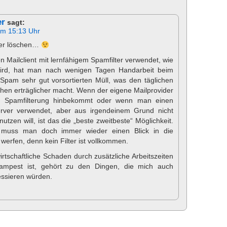
er
sagt:
um 15:13 Uhr
der löschen…
Mailclient mit lernfähigem Spamfilter verwendet, wie
ird, hat man nach wenigen Tagen Handarbeit beim
Spam sehr gut vorsortierten Müll, was den täglichen
schen erträglicher macht. Wenn der eigene Mailprovider
nte Spamfilterung hinbekommt oder wenn man einen
erver verwendet, aber aus irgendeinem Grund nicht
tzen will, ist das die „beste zweitbeste“ Möglichkeit.
 muss man doch immer wieder einen Blick in die
erfen, denn kein Filter ist vollkommen.
rtschaftliche Schaden durch zusätzliche Arbeitszeiten
mpest ist, gehört zu den Dingen, die mich auch
essieren würden.