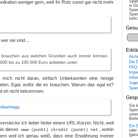
Spam
kation weniger gern, weil ihr Rotz sonst gar nicht mehr
in Do
Spam
Spam
tür­l
Gesu
, wer sie sind…
Erklä
 brauchen aus welchen Gründen auch immer können
Arch
Die 
 000 bis zu 100 000 Euro anbieten unter:
FAQ
Impr
Info
 mich nicht daran, einfach Unbekannten eine riesige
Juge
ten. Egal, wofür die es brauchen. Warum das egal ist?
Spa
ld eh nicht bekommen.
Gesp
Sie 
om/bwrhegq
Spen
unte
Bette
verstecke ich lieber hinter einem URL-Kürzer. Nicht, weil
Ein 
 als dieses
, wohin
www (punkt) ckredit (punkt) net
oder
(gan
ndern weil ich genau weiß, dass eine Erwähnung meiner