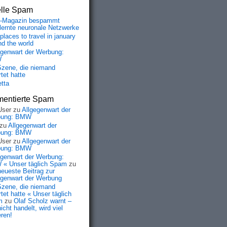
elle Spam
-Magazin bespammt
lernte neuronale Netzwerke
places to travel in january
nd the world
egenwart der Werbung:
W
Szene, die niemand
tet hatte
etta
entierte Spam
User
zu
Allgegenwart der
bung: BMW
zu
Allgegenwart der
bung: BMW
User
zu
Allgegenwart der
bung: BMW
egenwart der Werbung:
« Unser täglich Spam
zu
neueste Beitrag zur
egenwart der Werbung
Szene, die niemand
tet hatte « Unser täglich
m
zu
Olaf Scholz warnt –
icht handelt, wird viel
eren!