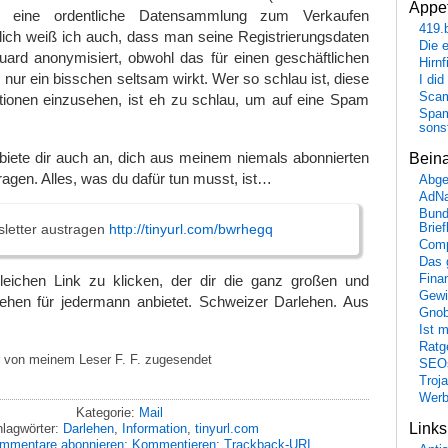
Appet
nd eine ordentliche Datensammlung zum Verkaufen
419.
rlich weiß ich auch, dass man seine Registrierungsdaten
Die 
uard anonymisiert, obwohl das für einen geschäftlichen
Hirn
 nur ein bisschen seltsam wirkt. Wer so schlau ist, diese
I did
Scam
ationen einzusehen, ist eh zu schlau, um auf eine Spam
Spam
sons
biete dir auch an, dich aus meinem niemals abonnierten
Bein
ragen. Alles, was du dafür tun musst, ist…
Abge
AdN
Bund
sletter austragen
http://tinyurl.com/bwrhegq
Brie
Comp
Das 
Fina
eichen Link zu klicken, der dir die ganz großen und
Gewi
lehen für jedermann anbietet. Schweizer Darlehen. Aus
Gnob
Ist 
Ratge
 von meinem Leser F. F. zugesendet
SEO
Troj
Wer
Kategorie:
Mail
Link
lagwörter:
Darlehen
,
Information
,
tinyurl.com
mmentare abonnieren
;
Kommentieren
;
Trackback-URI