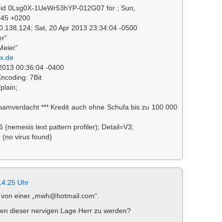
id 0Lsg0X-1UeWr53hYP-012G07 for ; Sun,
:45 +0200
0.138.124; Sat, 20 Apr 2013 23:34:04 -0500
er“
Meier“
x.de
 2013 00:36:04 -0400
ncoding: 7Bit
plain;
pamverdacht *** Kredit auch ohne Schufa bis zu 100 000
(nemesis text pattern profiler); Detail=V3;
 (no virus found)
14:25 Uhr
, von einer „mwh@hotmail.com“.
ten dieser nervigen Lage Herr zu werden?