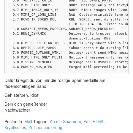
 3.8 TVD_SPACE_RATIO        BODY: TVD_SPACE_RATIO

 6.5 MIME_HTML_ONLY         BODY: Message only has text/htm
 8.7 HTML_IMAGE_ONLY_16     BODY: HTML: images with 1200-16
 0.4 MIME_QP_LONG_LINE      RAW: Quoted-printable line long
 1.7 RCVD_IN_SORBS_DUL      RBL: SORBS: sent directly from 
                            [118.166.194.136 listed in dnsb
 1.0 SUBJECT_NEEDS_ENCODING SUBJECT_NEEDS_ENCODING

 0.1 RDNS_DYNAMIC           Delivered to trusted network by
                            dynamic-looking rDNS

 7.0 HTML_SHORT_LINK_IMG_3  HTML is very short with a linke
 6.8 REPTO_QUOTE_YAHOO      Yahoo! doesn't do quoting like 
 7.0 FORGED_OUTLOOK_HTML    Outlook can't send HTML message
 6.0 MIME_HTML_ONLY_MULTI   Multipart message only has text
 6.0 MISSING_MIMEOLE        Message has X-MSMail-Priority, 
 6.8 FORGED_MUA_OIMO        Forged mail pretending to be fr
Dafür kriegst du von mir die rostige Spammedaille am
fadenscheinigen Band.
Geh sterben, Idiot!
Dein dich genießender
Nachtwächter
Posted in:
Mail
Tagged:
An die Spammer
,
Fail
,
HTML
,
Kryptisches
,
Zeichencodierung