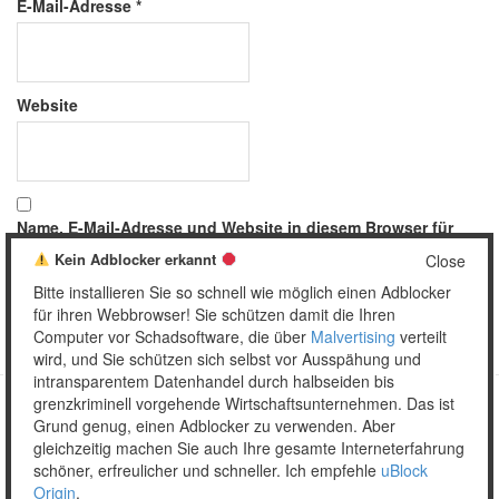
E-Mail-Adresse
*
Website
Name, E-Mail-Adresse und Website in diesem Browser für
meinen nächsten Kommentar speichern.
Kein Adblocker erkannt
Close
Bitte installieren Sie so schnell wie möglich einen Adblocker
für ihren Webbrowser! Sie schützen damit die Ihren
Computer vor Schadsoftware, die über
Malvertising
verteilt
wird, und Sie schützen sich selbst vor Ausspähung und
intransparentem Datenhandel durch halbseiden bis
grenzkriminell vorgehende Wirtschaftsunternehmen. Das ist
Grund genug, einen Adblocker zu verwenden. Aber
Copyright © 2026 Unser täglich Spam.
gleichzeitig machen Sie auch Ihre gesamte Interneterfahrung
Mobile
WordPress Theme by themehall.com
schöner, erfreulicher und schneller. Ich empfehle
uBlock
Origin
.