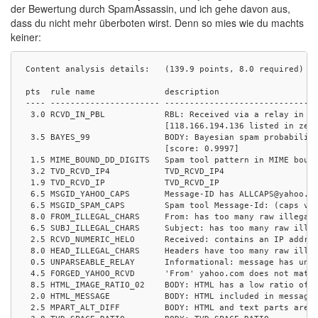
der Bewertung durch SpamAssassin, und ich gehe davon aus,
dass du nicht mehr überboten wirst. Denn so mies wie du machts
keiner:
Content analysis details:   (139.9 points, 8.0 required)

pts  rule name              description

---- ---------------------- -------------------------------
 3.0 RCVD_IN_PBL            RBL: Received via a relay in Sp
                            [118.166.194.136 listed in zen.
 3.5 BAYES_99               BODY: Bayesian spam probability
                            [score: 0.9997]

 1.5 MIME_BOUND_DD_DIGITS   Spam tool pattern in MIME bound
 3.2 TVD_RCVD_IP4           TVD_RCVD_IP4

 1.9 TVD_RCVD_IP            TVD_RCVD_IP

 6.5 MSGID_YAHOO_CAPS       Message-ID has ALLCAPS@yahoo.co
 6.5 MSGID_SPAM_CAPS        Spam tool Message-Id: (caps var
 8.0 FROM_ILLEGAL_CHARS     From: has too many raw illegal 
 6.5 SUBJ_ILLEGAL_CHARS     Subject: has too many raw illeg
 2.5 RCVD_NUMERIC_HELO      Received: contains an IP addres
 8.0 HEAD_ILLEGAL_CHARS     Headers have too many raw illeg
 0.5 UNPARSEABLE_RELAY      Informational: message has unpa
 4.5 FORGED_YAHOO_RCVD      'From' yahoo.com does not match
 8.5 HTML_IMAGE_RATIO_02    BODY: HTML has a low ratio of t
 2.0 HTML_MESSAGE           BODY: HTML included in message

 2.5 MPART_ALT_DIFF         BODY: HTML and text parts are d