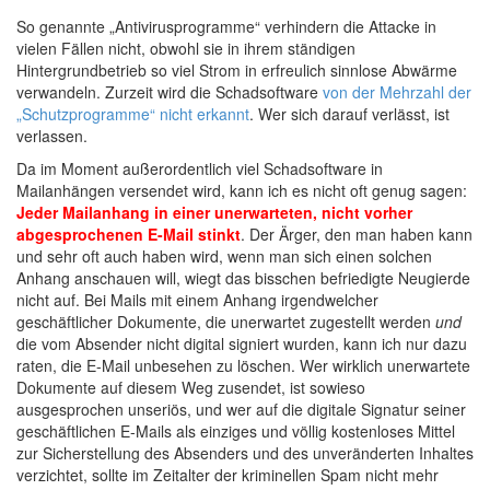
So genannte „Antivirusprogramme“ verhindern die Attacke in
vielen Fällen nicht, obwohl sie in ihrem ständigen
Hintergrundbetrieb so viel Strom in erfreulich sinnlose Abwärme
verwandeln. Zurzeit wird die Schadsoftware
von der Mehrzahl der
„Schutzprogramme“ nicht erkannt
. Wer sich darauf verlässt, ist
verlassen.
Da im Moment außerordentlich viel Schadsoftware in
Mailanhängen versendet wird, kann ich es nicht oft genug sagen:
Jeder Mailanhang in einer unerwarteten, nicht vorher
abgesprochenen E-Mail stinkt
. Der Ärger, den man haben kann
und sehr oft auch haben wird, wenn man sich einen solchen
Anhang anschauen will, wiegt das bisschen befriedigte Neugierde
nicht auf. Bei Mails mit einem Anhang irgendwelcher
geschäftlicher Dokumente, die unerwartet zugestellt werden
und
die vom Absender nicht digital signiert wurden, kann ich nur dazu
raten, die E-Mail unbesehen zu löschen. Wer wirklich unerwartete
Dokumente auf diesem Weg zusendet, ist sowieso
ausgesprochen unseriös, und wer auf die digitale Signatur seiner
geschäftlichen E-Mails als einziges und völlig kostenloses Mittel
zur Sicherstellung des Absenders und des unveränderten Inhaltes
verzichtet, sollte im Zeitalter der kriminellen Spam nicht mehr