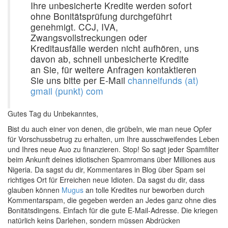
Ihre unbesicherte Kredite werden sofort
ohne Bonitätsprüfung durchgeführt
genehmigt. CCJ, IVA,
Zwangsvollstreckungen oder
Kreditausfälle werden nicht aufhören, uns
davon ab, schnell unbesicherte Kredite
an Sie, für weitere Anfragen kontaktieren
Sie uns bitte per E-Mail
channelfunds (at)
gmail (punkt) com
Gutes Tag du Unbekanntes,
Bist du auch einer von denen, die grübeln, wie man neue Opfer
für Vorschussbetrug zu erhalten, um Ihre ausschweifendes Leben
und Ihres neue Auo zu finanzieren. Stop! So sagt jeder Spamfilter
beim Ankunft deines idiotischen Spamromans über Milliones aus
Nigeria. Da sagst du dir, Kommentares in Blog über Spam sei
richtiges Ort für Erreichen neue Idioten. Da sagst du dir, dass
glauben können
Mugus
an tolle Kredites nur beworben durch
Kommentarspam, die gegeben werden an Jedes ganz ohne dies
Bonitätsdingens. Einfach für die gute E-Mail-Adresse. Die kriegen
natürlich keins Darlehen, sondern müssen Abdrücken