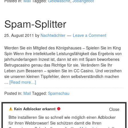
Posted in:
Mail
Tagged:
Geldwäsche
,
Jobangebot
Spam-Splitter
25. August 2011
by
Nachtwächter
Leave a Comment
Werden Sie ein Mitglied des Königshauses – Spielen Sie im King
Spin Wenn ihre intellektuelle Leistungsfähigkeit das Ergebnis von
jahrhunderlangem Inzest ist, dann ist ein mit Spam beworbenes
Betrugscasino genau das Richtige für sie. Verändern Sie Ihr
Leben zum Besseren – spielen Sie im CC Casino. Und verzeihen
sie unseren kleinen Tippfehler, denn selbstverständlich machen
…
[Read more…]
Posted in:
Mail
Tagged:
Spamschau
Kein Adblocker erkannt
Close
Bitte installieren Sie so schnell wie möglich einen Adblocker
1
2
…
5
Weiter »
für ihren Webbrowser! Sie schützen damit die Ihren