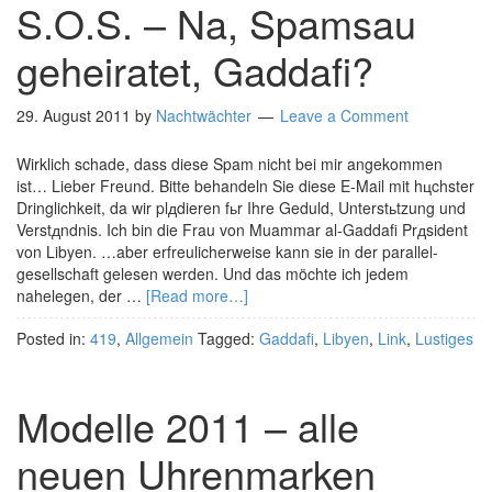
S.O.S. – Na, Spamsau
geheiratet, Gaddafi?
29. August 2011
by
Nachtwächter
Leave a Comment
Wirklich schade, dass diese Spam nicht bei mir angekommen
ist… Lieber Freund. Bitte behandeln Sie diese E-Mail mit hцchster
Dringlichkeit, da wir plдdieren fьr Ihre Geduld, Unterstьtzung und
Verstдndnis. Ich bin die Frau von Muammar al-Gaddafi Prдsident
von Libyen. …aber erfreulicherweise kann sie in der parallel-
gesellschaft gelesen werden. Und das möchte ich jedem
nahelegen, der …
[Read more…]
Posted in:
419
,
Allgemein
Tagged:
Gaddafi
,
Libyen
,
Link
,
Lustiges
Modelle 2011 – alle
neuen Uhrenmarken