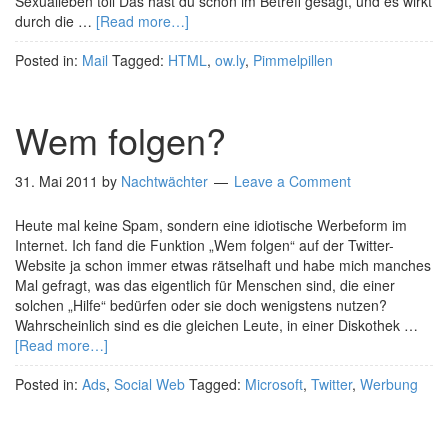
Sexualleben toll Das hast du schon im Betreff gesagt, und es wirkt
durch die …
[Read more…]
Posted in:
Mail
Tagged:
HTML
,
ow.ly
,
Pimmelpillen
Wem folgen?
31. Mai 2011
by
Nachtwächter
Leave a Comment
Heute mal keine Spam, sondern eine idiotische Werbeform im
Internet. Ich fand die Funktion „Wem folgen“ auf der Twitter-
Website ja schon immer etwas rätselhaft und habe mich manches
Mal gefragt, was das eigentlich für Menschen sind, die einer
solchen „Hilfe“ bedürfen oder sie doch wenigstens nutzen?
Wahrscheinlich sind es die gleichen Leute, in einer Diskothek …
[Read more…]
Posted in:
Ads
,
Social Web
Tagged:
Microsoft
,
Twitter
,
Werbung