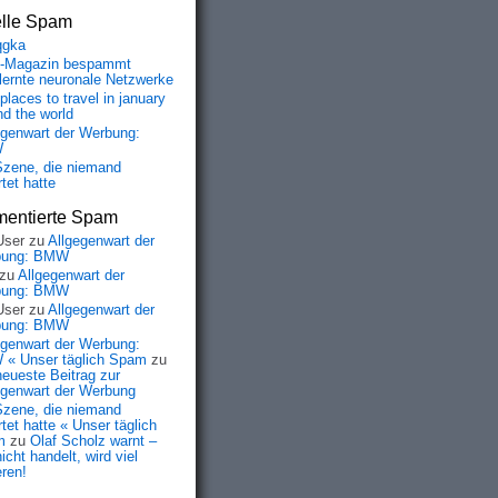
elle Spam
qgka
-Magazin bespammt
lernte neuronale Netzwerke
places to travel in january
nd the world
egenwart der Werbung:
W
Szene, die niemand
tet hatte
entierte Spam
User
zu
Allgegenwart der
bung: BMW
zu
Allgegenwart der
bung: BMW
User
zu
Allgegenwart der
bung: BMW
egenwart der Werbung:
« Unser täglich Spam
zu
neueste Beitrag zur
egenwart der Werbung
Szene, die niemand
tet hatte « Unser täglich
m
zu
Olaf Scholz warnt –
icht handelt, wird viel
eren!