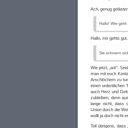
Ach, genug gelästert
Hallo! Wie geht 
Hallo, mir gehts gu
Sie erinnern si
Wie jetzt, „wir“. Se
man mit euch Kontak
Arschlöchern zu tu
einen ordentlichen 
auch Herz und Geldb
zubleiben, denn au
lange nicht, dass 
Union durch die Wel
wollt ja doch nicht e
Toll übrigens, dass 