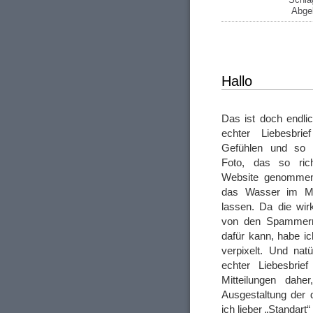
Abgel
Hallo
Das ist doch endlic
echter Liebesbri
Gefühlen und so ei
Foto, das so rich
Website genommen
das Wasser im M
lassen. Da die wirk
von den Spammern 
dafür kann, habe ic
verpixelt. Und nat
echter Liebesbrie
Mitteilungen dahe
Ausgestaltung der d
ich lieber „Standart