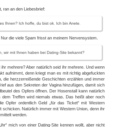
, ran an den Liebesbrief:
es Ihnen? Ich hoffe, du bist ok. Ich bin Anete.
t. Nur die viele Spam frisst an meinem Nervensystem.
ch, wir mit Ihnen haben bei Dating-Site bekannt?
id ihr mehrere? Aber natürlich seid ihr mehrere. Und wenn
t aufnimmt, denn kriegt man es mit richtig abgefuckten
n, die herzzerreißende Geschichten erzählen und immer
Trief aus den Sekreten der Vagina hinzufügen, damit sich
eutel des Opfers öffnen. Der Hosenstall kann natürlich
s dem Treffen wird niemals etwas. Das heißt aber noch
die Opfer ordentlich Geld „für das Ticket“ mit Western
t schicken. Natürlich immer mit Western Union, denn ihr
rmittelt werden.
„ihr“ mich von einer Dating-Site kennen wollt, aber nicht