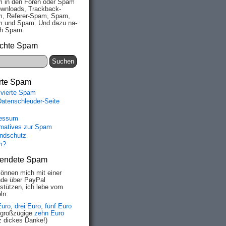
 in den Fo­ren oder Spam
wn­loads, Track­back-
, Re­fe­rer-Spam, Spam,
 und Spam. Und da­zu na­
ich Spam.
chte Spam
rte Spam
ivierte Spam
Datenschleuder-Seite
essum
rmatives zur Spam
ndschutz
m?
endete Spam
können mich mit einer
de über PayPal
rstützen, ich lebe vom
ln:
Euro
,
drei Euro
,
fünf Euro
 großzügige
zehn Euro
z dickes Danke!)