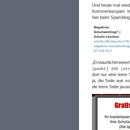
Und heute mal wiede
Kommentarspam tra
hier beim Spamblog 
„Erstaunlicherweis
(punkt) 24h (st
dort nur eine leere
ja, die Seite war v
die leere Seite java