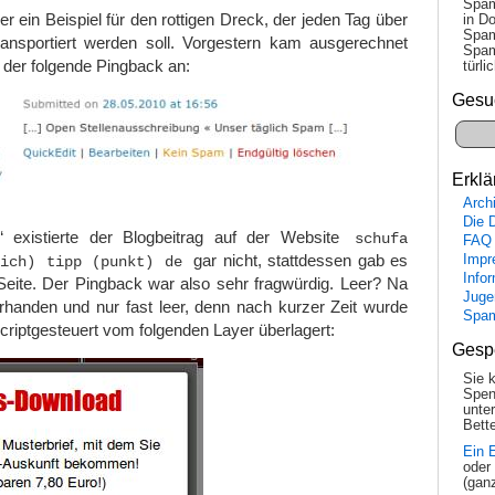
Spam
r ein Beispiel für den rottigen Dreck, der jeden Tag über
in Do
Spam
nsportiert werden soll. Vorgestern kam ausgerechnet
Spam
der folgende Pingback an:
tür­l
Gesu
Erklä
Arch
Die 
e“ existierte der Blogbeitrag auf der Website
schufa
FAQ
gar nicht, stattdessen gab es
Impr
rich) tipp (punkt) de
Info
 Seite. Der Pingback war also sehr fragwürdig. Leer? Na
Juge
orhanden und nur fast leer, denn nach kurzer Zeit wurde
Spa
scriptgesteuert vom folgenden Layer überlagert:
Gesp
Sie 
Spen
unte
Bette
Ein 
oder
(gan