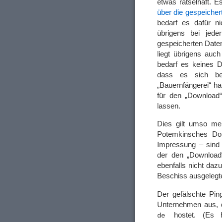
etwas rätselhaft. 
über die gespeiche
bedarf es dafür ni
übrigens bei jed
gespeicherten Daten
liegt übrigens auc
bedarf es keines D
dass es sich b
„Bauernfängerei“ ha
für den „Download“ 
lassen.
Dies gilt umso me
Potemkinsches Dorf
Impressung – sind 
der den „Download“
ebenfalls nicht daz
Beschiss ausgelegt
Der gefälschte Pin
Unternehmen aus,
hostet. (Es h
de