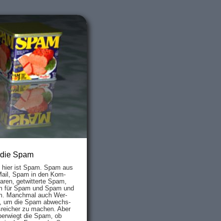
 die Spam
s hier ist Spam. Spam aus
Mail, Spam in den Kom­
aren, ge­twit­ter­te Spam,
 für Spam und Spam und
. Manch­mal auch Wer­
, um die Spam ab­wechs­
­reich­er zu mach­en. Aber
ber­wiegt die Spam, ob