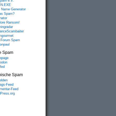
spam e.V.
IN.EXE
 Name Generator
das Spam?
nator
ore Ransom!
hingradar
nceScambaiter
mgourmet
 Forum Spam
fonpaul
e Spam
epage
odon
lfed
nische Spam
lden
rags-Feed
entar-Feed
Press.org