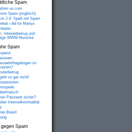
itliche Spam
bitten us.com
erste Spam (englisch)
fick 2.0: Spaß mit Spam
 what i did for Mariya
baiter
, Internetbetrug und
tige WWW Abzocke
ahe Spam
speist
auseam
eswehrfragebogen im
fkasten?
uterbetrug
geht so gar nicht!
nzparasiten
nnspiele
belmatsch
mein Passwort sicher?
ber Internetkriminalität
s
aner-Board
bung
s gegen Spam