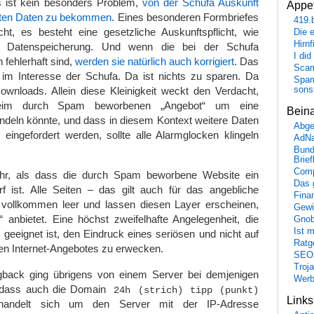
Es ist kein besonders Problem,
von der Schufa Auskunft
Appet
rten Daten zu bekommen
. Eines besonderen Formbriefes
419.
cht, es besteht eine gesetzliche Auskunftspflicht, wie
Die 
Hirn
er Datenspeicherung. Und wenn die bei der Schufa
I did
 fehlerhaft sind,
werden sie natürlich auch korrigiert
. Das
Scam
h im Interesse der Schufa. Da ist nichts zu sparen. Da
Spam
sons
ownloads. Allein diese Kleinigkeit weckt den Verdacht,
eim durch Spam beworbenen „Angebot“ um eine
Bein
ndeln könnte, und dass in diesem Kontext weitere Daten
Abge
eingefordert werden, sollte alle Alarmglocken klingeln
AdN
Bund
Brie
Comp
hr, als dass die durch Spam beworbene Website ein
Das 
 ist. Alle Seiten – das gilt auch für das angebliche
Fina
vollkommen leer und lassen diesen Layer erscheinen,
Gewi
 anbietet. Eine höchst zweifelhafte Angelegenheit, die
Gnob
Ist 
u geeignet ist, den Eindruck eines seriösen und nicht auf
Ratge
en Internet-Angebotes zu erwecken.
SEO
Troj
gback ging übrigens von einem Server bei demjenigen
Wer
 dass auch die Domain
24h (strich) tipp (punkt)
Link
andelt sich um den Server mit der IP-Adresse