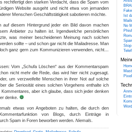
Anti
as rechtfertigt den starken Verdacht, dass die Spam vom
BRA
würdigen Website ausgeht und nicht etwa von jemanden
Fake
nderer Menschen Geschäftstätigkeit sabotieren möchte.
Ist 
Maili
ch auf diesem Hintergrund jeder ein Bild davon machen
No M
em Anbieter zu halten ist. Irgendwelche persönlichen
Phis
Roma
tzte, was meiner bescheidenen Meinung nach solchen
Spa
erden sollte – und schon gar nicht die Mailadresse. Man
Stop
 doch ganz gern zum Kommunizieren verwenden, nicht…
Tele
Mein
gessen: Vom „Schufa Löschen“ aus der Kommentarspam
Hom
Mast
schon nicht mehr die Rede, das wird hier nicht zugesagt.
Pixe
öder, um verzweifelte Menschen in ihrer Not auf solche
ber die Seriosität eines solchen Vorgehens enthalte ich
Tech
n Kommentares, aber ich glaube, dass sich jeder denken
Anme
Eint
ber denke.
Komm
Word
emals
etwas von Angeboten zu halten, die durch den
Kommentarfunktion von Blogs, durch Einträge in
durch Spam in Foren beworben werden.
Niemals
.
gwörter:
Download
,
Gratis
,
Mailadresse
,
Schufa