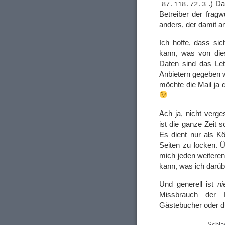
.) D
87.118.72.3
Betreiber der frag
anders, der damit a
Ich hoffe, dass si
kann, was von dies
Daten sind das Le
Anbietern gegeben w
möchte die Mail ja
Ach ja, nicht ver
ist die ganze Zeit 
Es dient nur als K
Seiten zu locken. Ü
mich jeden weitere
kann, was ich darü
Und generell ist
ni
Missbrauch der 
Gästebucher oder 
Schla