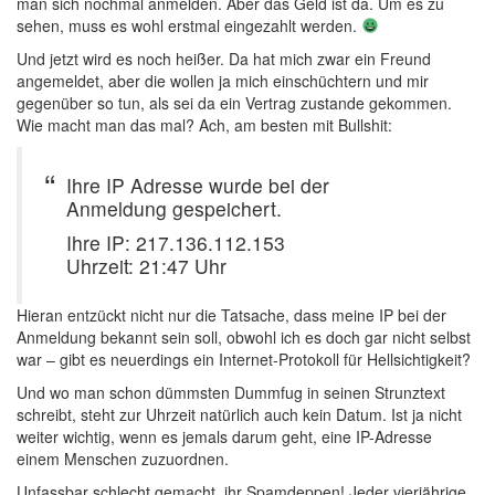
man sich nochmal anmelden. Aber das Geld ist da. Um es zu
sehen, muss es wohl erstmal eingezahlt werden.
Und jetzt wird es noch heißer. Da hat mich zwar ein Freund
angemeldet, aber die wollen ja mich einschüchtern und mir
gegenüber so tun, als sei da ein Vertrag zustande gekommen.
Wie macht man das mal? Ach, am besten mit Bullshit:
Ihre IP Adresse wurde bei der
Anmeldung gespeichert.
Ihre IP: 217.136.112.153
Uhrzeit: 21:47 Uhr
Hieran entzückt nicht nur die Tatsache, dass meine IP bei der
Anmeldung bekannt sein soll, obwohl ich es doch gar nicht selbst
war – gibt es neuerdings ein Internet-Protokoll für Hellsichtigkeit?
Und wo man schon dümmsten Dummfug in seinen Strunztext
schreibt, steht zur Uhrzeit natürlich auch kein Datum. Ist ja nicht
weiter wichtig, wenn es jemals darum geht, eine IP-Adresse
einem Menschen zuzuordnen.
Unfassbar schlecht gemacht, ihr Spamdeppen! Jeder vierjährige