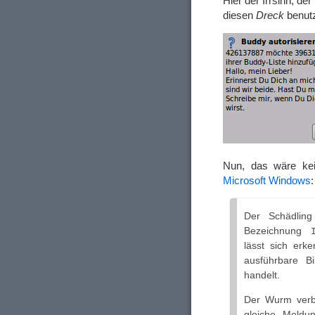
Hier der Irrsinn, de
diesen
Dreck
benut
Nun, das wäre ke
Microsoft Windows
:
Der Schädling
Bezeichnung
lässt sich er
ausführbare B
handelt.
Der Wurm verbr
gleiche Meldu