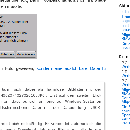
r heute über ICQ bei mir vorbeischaute, als ich mal wieder
Aktu
zen musste:
xdie
Time
ange
best 
arou
Allg
BM
Die 
erwar
Komm
P.C.
Wer
in Foto gewesen,
sondern eine ausführbare Datei für
J.R.
Wer
P.C.
Wer
 tarnt sich dabei als harmlose Bilddatei mit der
Allg
BMW 
. Erst auf den zweiten Blick
IMG0207402702010.JPG
Der 
kennen, dass es sich um eine auf Windows-Systemen
Allg
ildschirmschoner-Datei mit der Dateiendung
Die 
.SCR
erwar
Spa
wer n
eitet sich selbständig: Er versendet automatisch die
verli
ng samt Download-Link des Bildes an alle in der