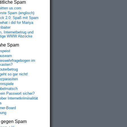
itliche Spam
bitten us.com
erste Spam (englisch)
fick 2.0: Spaß mit Spam
 what i did for Mariya
baiter
, Internetbetrug und
tige WWW Abzocke
ahe Spam
speist
auseam
eswehrfragebogen im
fkasten?
uterbetrug
geht so gar nicht!
nzparasiten
nnspiele
belmatsch
mein Passwort sicher?
ber Internetkriminalität
s
aner-Board
bung
s gegen Spam