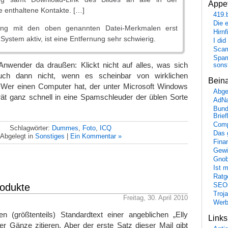
Appet
 enthaltene Kontakte. […]
419.
Die 
ling mit den oben genannten Datei-Merkmalen erst
Hirn
System aktiv, ist eine Entfernung sehr schwierig.
I did
Scam
Spam
-Anwender da draußen: Klickt nicht auf alles, was sich
sons
auch dann nicht, wenn es scheinbar von wirklichen
Bein
Wer einen Computer hat, der unter Microsoft Windows
Abge
rät ganz schnell in eine Spamschleuder der üblen Sorte
AdN
Bund
Brie
Comp
Schlagwörter:
Dummes
,
Foto
,
ICQ
Das 
Abgelegt in
Sonstiges
|
Ein Kommentar »
Fina
Gewi
Gnob
Ist 
Ratge
rodukte
SEO
Troj
Freitag, 30. April 2010
Wer
en (größtenteils) Standardtext einer angeblichen „Elly
Link
ner Gänze zitieren. Aber der erste Satz dieser Mail gibt