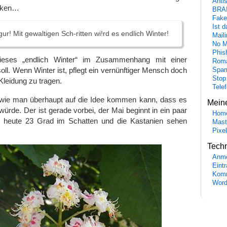
Anti
enken…
BRA
Fake
Ist 
igur! Mit gewaltigen Sch-ritten wi!rd es endlich Winter!
Maili
No M
Phis
ieses „endlich Winter“ im Zusammenhang mit einer
Roma
 soll. Wenn Winter ist, pflegt ein vernünftiger Mensch doch
Spa
Stop
 Kleidung zu tragen.
Tele
wie man überhaupt auf die Idee kommen kann, dass es
Mein
 würde. Der ist gerade vorbei, der Mai beginnt in ein paar
Hom
n heute 23 Grad im Schatten und die Kastanien sehen
Mast
Pixe
Tech
Anme
Eint
Komm
Word