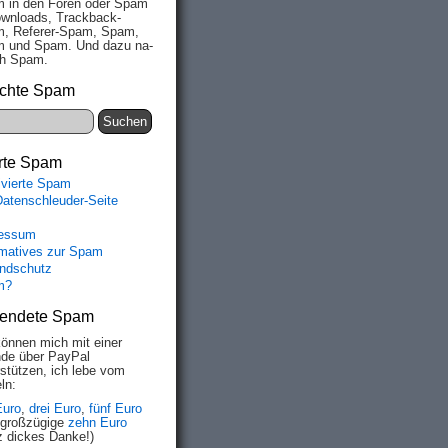
 in den Fo­ren oder Spam
wn­loads, Track­back-
, Re­fe­rer-Spam, Spam,
 und Spam. Und da­zu na­
ich Spam.
chte Spam
rte Spam
ivierte Spam
Datenschleuder-Seite
essum
rmatives zur Spam
ndschutz
m?
endete Spam
können mich mit einer
de über PayPal
rstützen, ich lebe vom
ln:
Euro
,
drei Euro
,
fünf Euro
 großzügige
zehn Euro
z dickes Danke!)