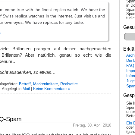
Spam
in Do
 come true with the finest replica watch. We have the
Spam
Spam
of Swiss replica watches in the internet. Just visit us and
tür­l
our own eyes. We have replicas for any taste.
Gesu
s
viele Brillanten prangen auf deiner nachgemachten
Erklä
Brillanten? Aber natürlich, genau so echt wie die
Arch
Die 
kenuhr…
FAQ
Impr
nicht ausdenken, so etwas…
Info
Juge
lagwörter:
Betreff
,
Markenimitate
,
Realsatire
Spa
Abgelegt in
Mail
|
Keine Kommentare »
Gesp
Sie 
Spen
unte
Bette
ICQ-Spam
Ein 
Freitag, 30. April 2010
oder
(gan