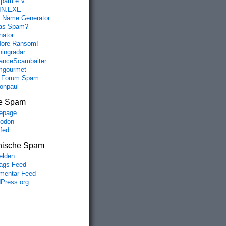
spam e.V.
IN.EXE
 Name Generator
das Spam?
nator
ore Ransom!
hingradar
nceScambaiter
mgourmet
 Forum Spam
fonpaul
e Spam
epage
odon
lfed
nische Spam
lden
rags-Feed
entar-Feed
Press.org