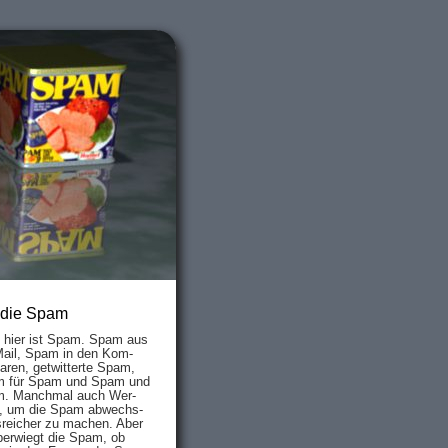
 die Spam
s hier ist Spam. Spam aus
Mail, Spam in den Kom­
aren, ge­twit­ter­te Spam,
 für Spam und Spam und
. Manch­mal auch Wer­
, um die Spam ab­wechs­
­reich­er zu mach­en. Aber
ber­wiegt die Spam, ob