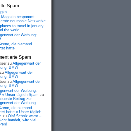
elle Spam
qgka
-Magazin bespammt
lernte neuronale Netzwerke
places to travel in january
nd the world
egenwart der Werbung:
W
Szene, die niemand
tet hatte
entierte Spam
User
zu
Allgegenwart der
bung: BMW
zu
Allgegenwart der
bung: BMW
User
zu
Allgegenwart der
bung: BMW
egenwart der Werbung:
« Unser täglich Spam
zu
neueste Beitrag zur
egenwart der Werbung
Szene, die niemand
tet hatte « Unser täglich
m
zu
Olaf Scholz warnt –
icht handelt, wird viel
eren!