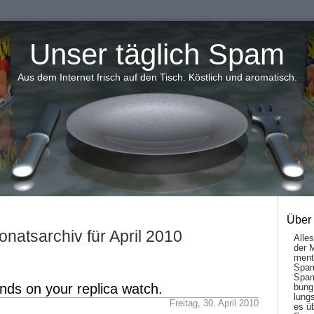
Unser täglich Spam
Aus dem Internet frisch auf den Tisch. Köstlich und aromatisch.
Über
natsarchiv für April 2010
Alle
der 
men­t
Spam
Spam
ds on your replica watch.
bung
lungs
Freitag, 30. April 2010
es ü