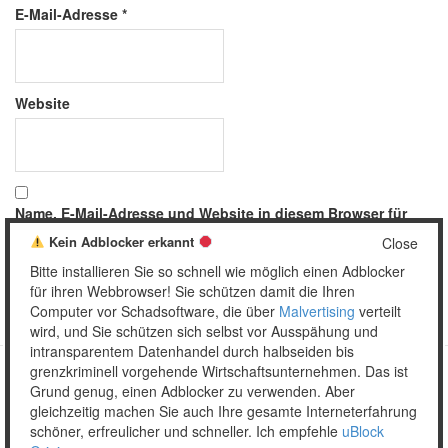
E-Mail-Adresse
*
Website
Name, E-Mail-Adresse und Website in diesem Browser für
meinen nächsten Kommentar speichern.
Kein Adblocker erkannt
Close
Bitte installieren Sie so schnell wie möglich einen Adblocker
für ihren Webbrowser! Sie schützen damit die Ihren
Computer vor Schadsoftware, die über
Malvertising
verteilt
wird, und Sie schützen sich selbst vor Ausspähung und
intransparentem Datenhandel durch halbseiden bis
grenzkriminell vorgehende Wirtschaftsunternehmen. Das ist
Grund genug, einen Adblocker zu verwenden. Aber
Copyright © 2026 Unser täglich Spam.
gleichzeitig machen Sie auch Ihre gesamte Interneterfahrung
Mobile
WordPress Theme by themehall.com
schöner, erfreulicher und schneller. Ich empfehle
uBlock