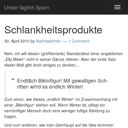
Unser täglich Spam
TOG
NAVI
Schlankheitsprodukte
30. April 2010
by
Nachtwächter
1 Comment
Nein, ich will diesen (größtenteils) Standardtext einer angeblichen
„Elly Meier“ nicht in seiner Gänze zitieren. Aber der erste Satz
dieser Mail gibt doch einiges zu denken…
Endli$ch Bikinifigur! Mit gewaltigen Sch-
ritten wi!rd es endlich Winter!
Zum einen, wie dieses „endlich Winter“ im Zusammenhang mit
einer „Bikinifigur“ stehen soll. Wenn Winter ist, pflegt ein
vernünftiger Mensch doch eine weniger luftige Kleidung zu
tragen.
Und zum anderen, wie man überhaupt auf die Idee kommen