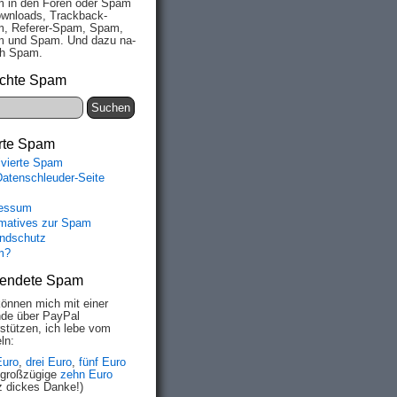
 in den Fo­ren oder Spam
wn­loads, Track­back-
, Re­fe­rer-Spam, Spam,
 und Spam. Und da­zu na­
ich Spam.
chte Spam
rte Spam
ivierte Spam
Datenschleuder-Seite
essum
rmatives zur Spam
ndschutz
m?
endete Spam
können mich mit einer
de über PayPal
rstützen, ich lebe vom
ln:
Euro
,
drei Euro
,
fünf Euro
 großzügige
zehn Euro
z dickes Danke!)