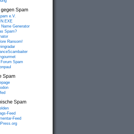
bung
s gegen Spam
spam e.V.
IN.EXE
 Name Generator
das Spam?
nator
ore Ransom!
hingradar
nceScambaiter
mgourmet
 Forum Spam
fonpaul
e Spam
epage
odon
lfed
nische Spam
lden
rags-Feed
entar-Feed
Press.org