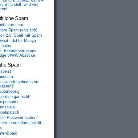
m
zu
Olaf Scholz warnt –
icht handelt, wird viel
eren!
itliche Spam
bitten us.com
erste Spam (englisch)
fick 2.0: Spaß mit Spam
 what i did for Mariya
baiter
, Internetbetrug und
tige WWW Abzocke
ahe Spam
speist
auseam
eswehrfragebogen im
fkasten?
uterbetrug
geht so gar nicht!
nzparasiten
nnspiele
belmatsch
mein Passwort sicher?
ber Internetkriminalität
s
aner-Board