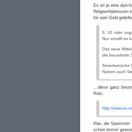
Es ist ja eine durc
Wegwerfadressen im
für sein Geld gelief
5, 10 oder sog
Nur schafft es 
Das neue Mittel
die beruehmte 
Amerikanische 
Nutzen auch Sie
…diese ganz besond
Reiz:
http://www.so-
Klar, die Spammer
schon immer gewus