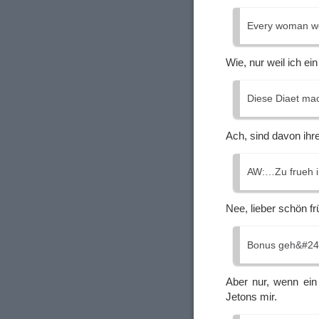
Every woman wou
Wie, nur weil ich e
Diese Diaet mac
Ach, sind davon ihr
AW:…Zu frueh 
Nee, lieber schön f
Bonus geh&#246
Aber nur, wenn ein 
Jetons mir.