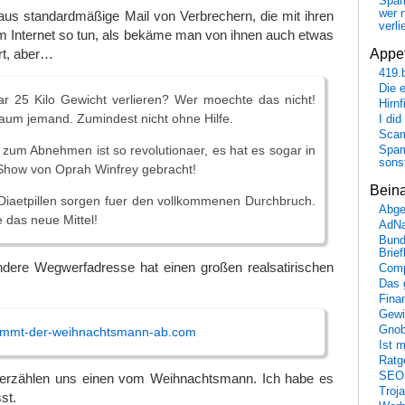
Spa
wer n
haus standardmäßige Mail von Verbrechern, die mit ihren
verli
 Internet so tun, als bekäme man von ihnen auch etwas
ert, aber…
Appet
419.
Die 
ar 25 Kilo Gewicht verlieren? Wer moechte das nicht!
Hirn
kaum jemand. Zumindest nicht ohne Hilfe.
I did
Scam
 zum Abnehmen ist so revolutionaer, es hat es sogar in
Spam
sons
Show von Oprah Winfrey gebracht!
Bein
Diaetpillen sorgen fuer den vollkommenen Durchbruch.
Abge
 das neue Mittel!
AdN
Bund
Brie
ere Wegwerfadresse hat einen großen realsatirischen
Comp
Das 
Fina
Gewi
Gnob
nimmt-der-weihnachtsmann-ab.com
Ist 
Ratge
SEO
 erzählen uns einen vom Weihnachtsmann. Ich habe es
Troj
st.