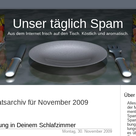
Unser täglich Spam
Aus dem Internet frisch auf den Tisch. Köstlich und aromatisch.
Über
tsarchiv für November 2009
Alle
der 
men­t
Spam
Spam
tung in Deinem Schlafzimmer
bung
lungs
Montag, 30. November 2009
es ü