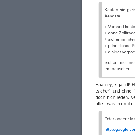
Kaufen sie gle
Aengste.
+ Versand koste
+ ohne Zollfrag
+ sicher im Inte
+ pflanzliches P
+ diskret verpac
Sicher nie m
enttaeuschen!
Boah ey, is ja toll!
„sicher“ und ohne 
doch nich reden. V
alles, was mir mit
Oder andere Ma
http://google