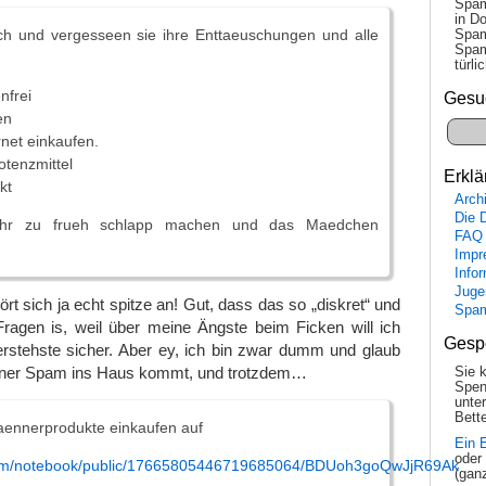
Spam
in Do
ich und vergesseen sie ihre Enttaeuschungen und alle
Spam
Spam
tür­l
nfrei
Gesu
en
rnet einkaufen.
otenzmittel
Erklä
kt
Arch
Die 
ehr zu frueh schlapp machen und das Maedchen
FAQ
Impr
Info
Juge
 Hört sich ja echt spitze an! Gut, dass das so „diskret“ und
Spa
Fragen is, weil über meine Ängste beim Ficken will ich
Gesp
erstehste sicher. Aber ey, ich bin zwar dumm und glaub
 einer Spam ins Haus kommt, und trotzdem…
Sie 
Spen
unte
Bette
ennerprodukte einkaufen auf
Ein 
oder
.com/notebook/public/17665805446719685064/BDUoh3goQwJjR69Ak
(gan