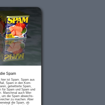
 die Spam
s hier ist Spam. Spam aus
Mail, Spam in den Kom­
aren, ge­twit­ter­te Spam,
 für Spam und Spam und
. Manch­mal auch Wer­
, um die Spam ab­wechs­
­reich­er zu mach­en. Aber
ber­wiegt die Spam, ob