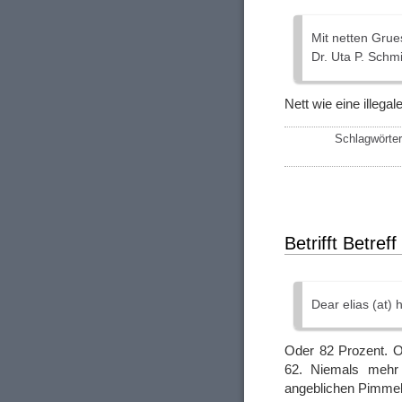
Mit netten Gru
Dr. Uta P. Schm
Nett wie eine illega
Schlagwörte
Betrifft Betreff
Dear elias (at)
Oder 82 Prozent. O
62. Niemals mehr 
angeblichen Pimmelp