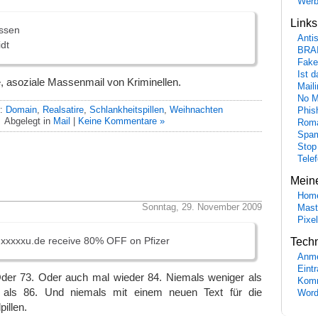
Wer
Link
essen
Anti
idt
BRA
Fake
Ist 
le, asoziale Massenmail von Kriminellen.
Maili
No M
r:
Domain
,
Realsatire
,
Schlankheitspillen
,
Weihnachten
Phis
Abgelegt in
Mail
|
Keine Kommentare »
Roma
Spa
Stop
Tele
Mein
Hom
Sonntag, 29. November 2009
Mast
Pixe
 hxxxxxu.de receive 80% OFF on Pfizer
Tech
Anme
Eint
der 73. Oder auch mal wieder 84. Niemals weniger als
Komm
als 86. Und niemals mit einem neuen Text für die
Word
illen.