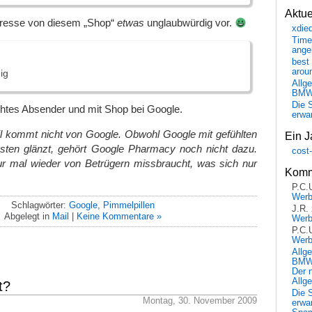
Aktu
resse von diesem „Shop“
etwas
unglaubwürdig vor.
xdie
Time
ange
best 
arou
ig
Allg
BM
Die 
htes Absender und mit Shop bei Google.
erwar
il kommt nicht von Google. Obwohl Google mit gefühlten
Ein J
sten glänzt, gehört Google Pharmacy noch nicht dazu.
cost
nur mal wieder von Betrügern missbraucht, was sich nur
Komm
.
P.C.
Wer
Schlagwörter:
Google
,
Pimmelpillen
J.R.
Abgelegt in
Mail
|
Keine Kommentare »
Wer
P.C.
Wer
Allg
BMW 
Der 
Allg
t?
Die 
Montag, 30. November 2009
erwar