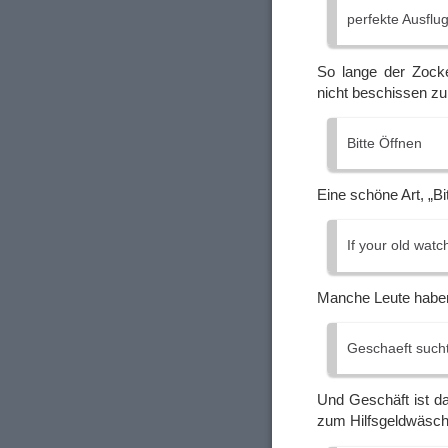
perfekte Ausflu
So lange der Zock
nicht beschissen 
Bitte Öffnen
Eine schöne Art, „B
If your old watc
Manche Leute haben
Geschaeft sucht
Und Geschäft ist d
zum Hilfsgeldwäsche