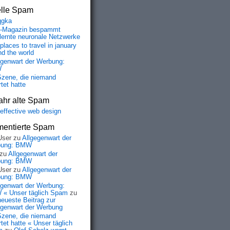
elle Spam
qgka
-Magazin bespammt
lernte neuronale Netzwerke
places to travel in january
nd the world
egenwart der Werbung:
W
Szene, die niemand
tet hatte
ahr alte Spam
-effective web design
entierte Spam
User
zu
Allgegenwart der
bung: BMW
zu
Allgegenwart der
bung: BMW
User
zu
Allgegenwart der
bung: BMW
egenwart der Werbung:
« Unser täglich Spam
zu
neueste Beitrag zur
egenwart der Werbung
Szene, die niemand
tet hatte « Unser täglich