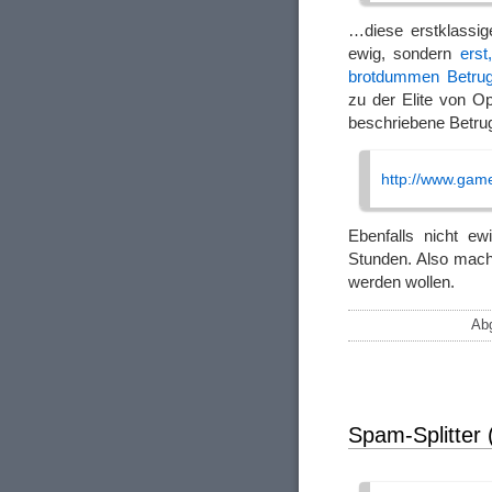
…diese erstklassig
ewig, sondern
erst
brotdummen Betru
zu der Elite von Op
beschriebene Betru
http://www.gam
Ebenfalls nicht ew
Stunden. Also mache
werden wollen.
Abg
Spam-Splitter 