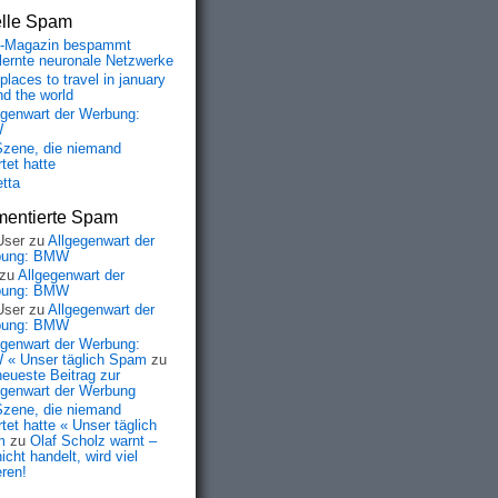
elle Spam
-Magazin bespammt
lernte neuronale Netzwerke
places to travel in january
nd the world
egenwart der Werbung:
W
Szene, die niemand
tet hatte
etta
entierte Spam
User
zu
Allgegenwart der
bung: BMW
zu
Allgegenwart der
bung: BMW
User
zu
Allgegenwart der
bung: BMW
egenwart der Werbung:
« Unser täglich Spam
zu
neueste Beitrag zur
egenwart der Werbung
Szene, die niemand
tet hatte « Unser täglich
m
zu
Olaf Scholz warnt –
icht handelt, wird viel
eren!