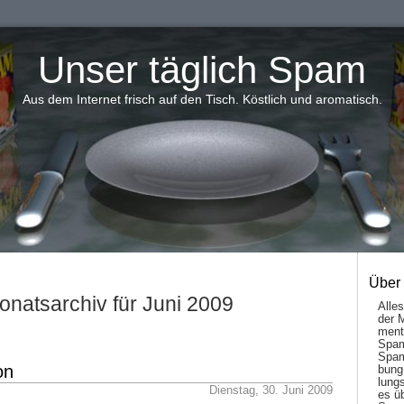
Unser täglich Spam
Aus dem Internet frisch auf den Tisch. Köstlich und aromatisch.
Über
onatsarchiv für Juni 2009
Alle
der 
men­t
Spam
Spam
on
bung
lungs
Dienstag, 30. Juni 2009
es ü