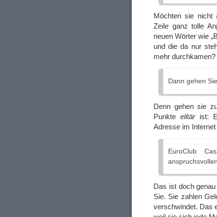
Möchten sie nicht 
Zeile ganz tolle A
neuen Wörter wie „
und die da nur steh
mehr durchkamen?
Dann gehen Sie
Denn gehen sie zu
Punkte
elitär
ist: 
Adresse im Internet
EuroClub Casi
anspruchsvollen
Das ist doch genau 
Sie. Sie zahlen Gel
verschwindet. Das e
weil sie sich jede 