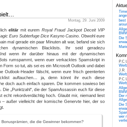
Aktu
Time
pielt…
ange
Montag, 29. Juni 2009
best 
arou
Allg
klich
elitär
mit eurem
Royal Fraud Jackpot Deceit VIP
BM
 Magic Euro Subterfuge Dice Kasyno Casino
. Obwohl eure
Die 
in mal gerade ein paar Minuten alt war, befand sie sich
erwar
Mari
ichen dynamischen Blacklists. Ihr seid geradezu
 Und wenn ihr darüber hinaus mit der dynamischen
Komm
 Bots rumspammt, wenn euer verkacktes Spamskript in
P.C.
n Form so tut, als sei es ein Microsoft Outlook und dabei
Wer
J.R.
he Outlook-Header fälscht, wenn eure frisch geenterten
Wer
cklist auftauchen… ja, denn könnt ihr euch diese
P.C.
he doch auch einfach sparen. Die kommen sowieso bei
Wer
Allg
 Die „Punktzahl“, die der SpamAssassin euch für diese
BMW 
st echt rekordverdächtig hoch. Glaubt mir, niemand liest
Der 
Allg
– außer vielleicht der komische Genervte hier, der so
Die 
gt.
erwar
Spa
wer n
verli
e Bonusprämien, die die Gewinner bekommen?