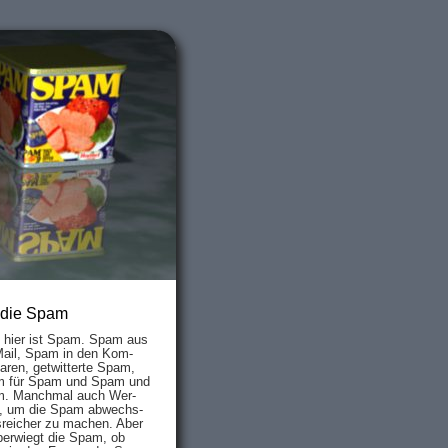
 die Spam
s hier ist Spam. Spam aus
Mail, Spam in den Kom­
aren, ge­twit­ter­te Spam,
 für Spam und Spam und
. Manch­mal auch Wer­
, um die Spam ab­wechs­
­reich­er zu mach­en. Aber
ber­wiegt die Spam, ob