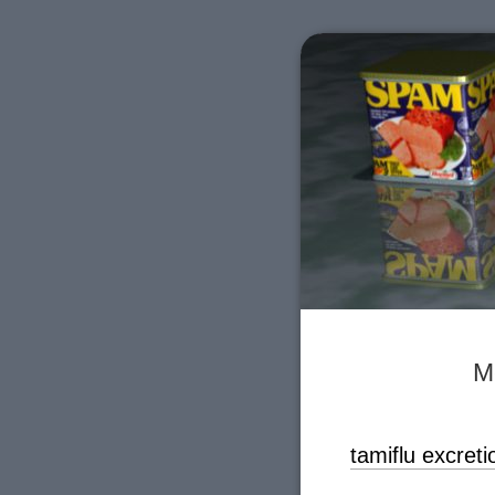
M
tamiflu excreti