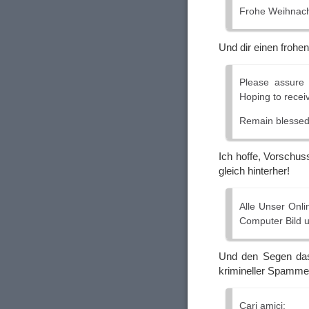
Frohe Weihnac
Und dir einen frohe
Please assure 
Hoping to receiv
Remain blessed 
Ich hoffe, Vorschus
gleich hinterher!
Alle Unser Onl
Computer Bild u
Und den Segen das
krimineller Spamme
Cari amici: