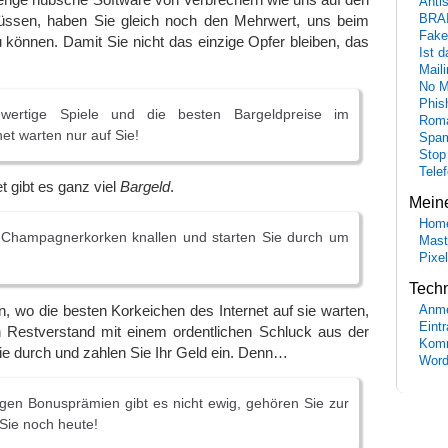
Anti
BRA
üssen, haben Sie gleich noch den Mehrwert, uns beim
Fake
können. Damit Sie nicht das einzige Opfer bleiben, das
Ist 
Maili
No M
Phis
chwertige Spiele und die besten Bargeldpreise im
Roma
et warten nur auf Sie!
Spa
Stop
Tele
et gibt es ganz viel
Bargeld
.
Mein
Hom
 Champagnerkorken knallen und starten Sie durch um
Mast
Pixe
Tech
n, wo die besten Korkeichen des Internet auf sie warten,
Anme
Eint
n Restverstand mit einem ordentlichen Schluck aus der
Komm
Sie durch und zahlen Sie Ihr Geld ein. Denn…
Word
igen Bonusprämien gibt es nicht ewig, gehören Sie zur
 Sie noch heute!