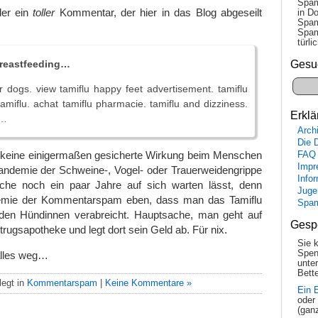
Spam
der ein
toller
Kommentar, der hier in das Blog abgeseilt
in Do
Spam
Spam
tür­l
breastfeeding…
Gesu
or dogs. view tamiflu happy feet advertisement. tamiflu
tamiflu. achat tamiflu pharmacie. tamiflu and dizziness.
Erklä
 …
Arch
Die 
keine einigermaßen gesicherte Wirkung beim Menschen
FAQ
Impr
andemie der Schweine-, Vogel- oder Trauerweidengrippe
Info
ache noch ein paar Jahre auf sich warten lässt, denn
Juge
demie der Kommentarspam eben, dass man das Tamiflu
Spa
den Hündinnen verabreicht. Hauptsache, man geht auf
Gesp
rugsapotheke und legt dort sein Geld ab. Für nix.
Sie 
Spen
 alles weg…
unte
Bette
egt in
Kommentarspam
|
Keine Kommentare »
Ein 
oder
(gan