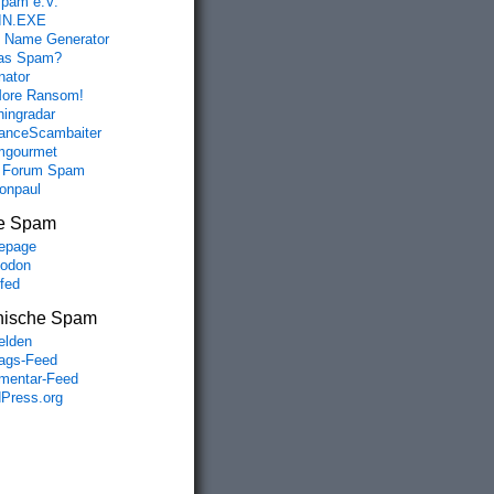
spam e.V.
IN.EXE
 Name Generator
das Spam?
nator
ore Ransom!
hingradar
nceScambaiter
mgourmet
 Forum Spam
fonpaul
e Spam
epage
odon
lfed
nische Spam
lden
rags-Feed
entar-Feed
Press.org