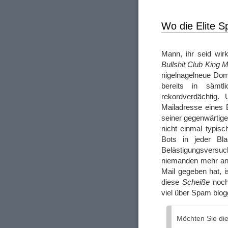
Wo die Elite S
Mann, ihr seid wir
Bullshit Club King
nigelnagelneue Doma
bereits in sämtl
rekordverdächtig.
Mailadresse eines
seiner gegenwärtige
nicht einmal typisc
Bots in jeder Bla
Belästigungsversuc
niemanden mehr an.
Mail gegeben hat, i
diese
Scheiße
noch 
viel über Spam blog
Möchten Sie di