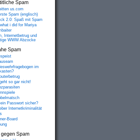
itliche Spam
bitten us.com
erste Spam (englisch)
fick 2.0: Spaß mit Spam
 what i did for Mariya
baiter
, Internetbetrug und
tige WWW Abzocke
ahe Spam
speist
auseam
eswehrfragebogen im
fkasten?
uterbetrug
geht so gar nicht!
nzparasiten
nnspiele
belmatsch
mein Passwort sicher?
ber Internetkriminalität
s
aner-Board
bung
s gegen Spam