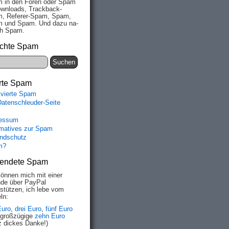
 in den Fo­ren oder Spam
wn­loads, Track­back-
, Re­fe­rer-Spam, Spam,
 und Spam. Und da­zu na­
ich Spam.
chte Spam
rte Spam
ivierte Spam
Datenschleuder-Seite
essum
rmatives zur Spam
ndschutz
m?
endete Spam
können mich mit einer
de über PayPal
rstützen, ich lebe vom
ln:
Euro
,
drei Euro
,
fünf Euro
 großzügige
zehn Euro
z dickes Danke!)