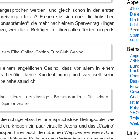
Appet
419.
angesprochen werden, und gleich schon in der ersten
Die 
npreisungen lesen? Freuen sie sich über die hübschen
Hirn
Bonusprämien“, die mehr nach einem Sparvertrag klingen
I did
en, weil diese Betrüger mit ihren alten Texten nirgends
Scam
Spam
sons
Bein
 zum Elite-Online-Casino EuroClub Casino!
Abge
AdN
Bund
 einem angeblichen Casino, dass vor allem in einem
Brie
Es benötigt keine Kundenbindung und wechselt seine
Comp
 beinahe stündlich.
Das 
Fina
Gewi
no bietet erstklassige Bonusprämien für einen
Gnob
Ist 
 Spieler wie Sie.
Ratge
SEO
Troj
die richtige Masche für anspruchslose Betrugsopfer wie
Wer
d ein, kriegen ein paar virtuelle Jetons und das „Casino“
rspart Ihnen auch den üblichen Weg des Verlierens. Und
Link
Menge hübsche Software von Verbrechern wie uns auf den