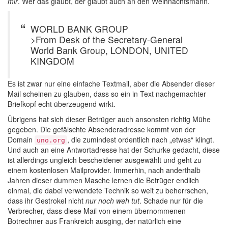
mir
. Wer das glaubt, der glaubt auch an den Weihnachtsmann.
WORLD BANK GROUP
>From Desk of the Secretary-General
World Bank Group, LONDON, UNITED
KINGDOM
Es ist zwar nur eine einfache Textmail, aber die Absender dieser
Mail scheinen zu glauben, dass so ein in Text nachgemachter
Briefkopf echt überzeugend wirkt.
Übrigens hat sich dieser Betrüger auch ansonsten richtig Mühe
gegeben. Die gefälschte Absenderadresse kommt von der
Domain
, die zumindest ordentlich nach „etwas“ klingt.
uno.org
Und auch an eine Antwortadresse hat der Schurke gedacht, diese
ist allerdings ungleich bescheidener ausgewählt und geht zu
einem kostenlosen Mailprovider. Immerhin, nach anderthalb
Jahren dieser dummen Masche lernen die Betrüger endlich
einmal, die dabei verwendete Technik so weit zu beherrschen,
dass ihr Gestrokel nicht
nur noch weh tut
. Schade nur für die
Verbrecher, dass diese Mail von einem übernommenen
Botrechner aus Frankreich ausging, der natürlich eine