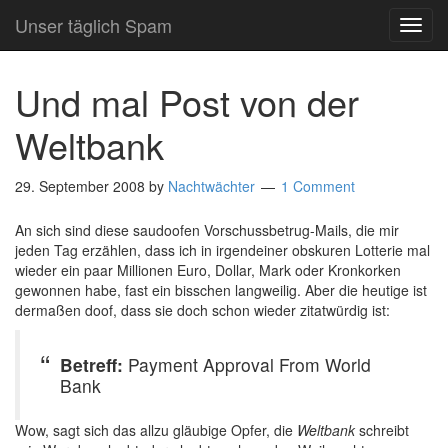
Unser täglich Spam
TOG
NAVI
Und mal Post von der
Weltbank
29. September 2008
by
Nachtwächter
1 Comment
An sich sind diese saudoofen Vorschussbetrug-Mails, die mir
jeden Tag erzählen, dass ich in irgendeiner obskuren Lotterie mal
wieder ein paar Millionen Euro, Dollar, Mark oder Kronkorken
gewonnen habe, fast ein bisschen langweilig. Aber die heutige ist
dermaßen doof, dass sie doch schon wieder zitatwürdig ist:
Betreff:
Payment Approval From World
Bank
Wow, sagt sich das allzu gläubige Opfer, die
Weltbank
schreibt