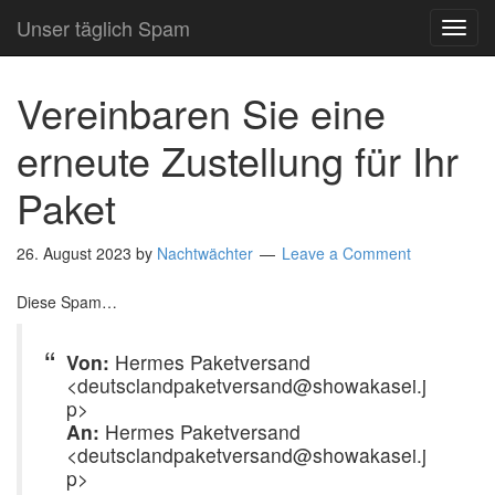
Unser täglich Spam
TOG
NAVI
Vereinbaren Sie eine
erneute Zustellung für Ihr
Paket
26. August 2023
by
Nachtwächter
Leave a Comment
Diese Spam…
Von:
Hermes Paketversand
<deutsclandpaketversand@showakasei.j
p>
An:
Hermes Paketversand
<deutsclandpaketversand@showakasei.j
p>