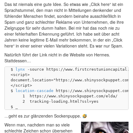
Das ist niemals eine gute Idee. So etwas wie „Click here“ ist ein
Sprachstummel, den man nicht in Mitteilungen denkender und
fühlender Menschen findet, sondern beinahe ausschließlich in
Spam und ganz schlechter Reklame von Unternehmen, die ihre
Zielgruppe für sehr dumm halten. Bei mir hat das noch nie zu
einer fehlerhaften Erkennung geführt. Ich habe seit über acht
Jahren keine legitime E-Mail mehr bekommen, in der ein „Click
here“ in einer seiner vielen Variationen steht. Es war nur Spam.
Natürlich führt der Link nicht in die Website von Hermes.
Stattdessen…
$ 
lynx
 -source https://www.firstcrestunioncapital.co
<script>

document.location="https://www.shinysockpuppet.com/e
</script>

$ 
location-cascade
 https://www.shinysockpuppet.com/e
     1	https://www.shinysockpuppet.com/elda/

     2	tracking-loading.html?ssl=yes

…geht es zur glänzenden Sockenpuppe.
Wenn man, nachdem man so viele
schlechte Zeichen schon übersehen