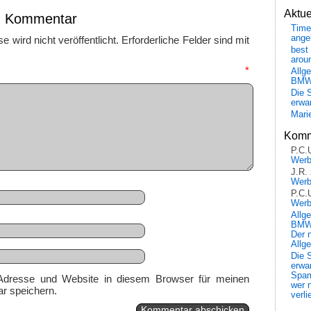
Aktu
en Kommentar
Time
ange
 wird nicht veröffentlicht.
Erforderliche Felder sind mit
best 
arou
mmentar
*
Allg
BM
Die 
erwar
Mari
Komm
P.C.
Wer
J.R.
Wer
P.C.
Wer
Allg
BMW 
Der 
Allg
Die 
erwar
Spa
Adresse und Website in diesem Browser für meinen
wer n
r speichern.
verli