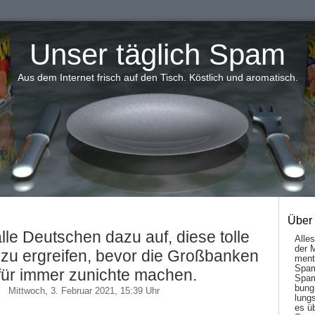
Unser täglich Spam
Aus dem Internet frisch auf den Tisch. Köstlich und aromatisch.
Über
 alle Deutschen dazu auf, diese tolle
Alle
der 
zu ergreifen, bevor die Großbanken
men­t
Spam
 für immer zunichte machen.
Spam
bung
Mittwoch, 3. Februar 2021, 15:39 Uhr
lungs
es ü