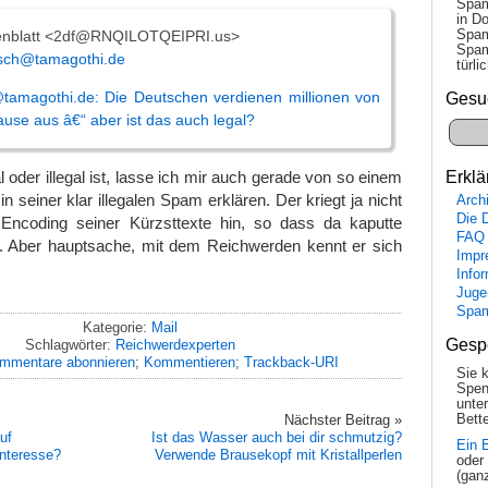
Spam
in Do
Spam
enblatt <2df@RNQILOTQEIPRI.us>
Spam
sch@tamagothi.de
tür­l
tamagothi.de: Die Deutschen verdienen millionen von
Gesu
use aus â€“ aber ist das auch legal?
 oder illegal ist, lasse ich mir auch gerade von so einem
Erklä
 seiner klar illegalen Spam erklären. Der kriegt ja nicht
Arch
Die 
 Encoding seiner Kürzsttexte hin, so dass da kaputte
FAQ
n. Aber hauptsache, mit dem Reichwerden kennt er sich
Impr
Info
Juge
Spa
Kategorie:
Mail
Gesp
Schlagwörter:
Reichwerdexperten
mmentare abonnieren
;
Kommentieren
;
Trackback-URI
Sie 
Spen
unte
Nächster Beitrag »
Bette
auf
Ist das Wasser auch bei dir schmutzig?
Ein 
nteresse?
Verwende Brausekopf mit Kristallperlen
oder
(gan