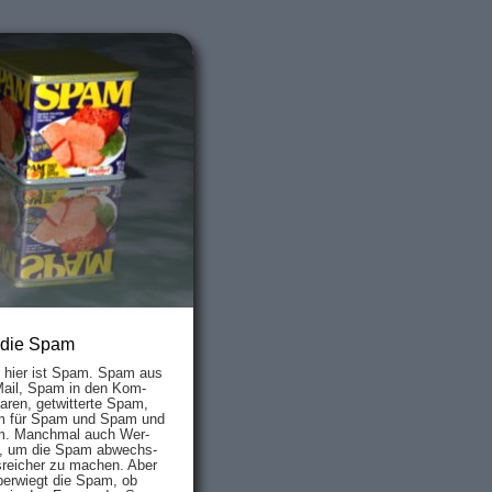
 die Spam
s hier ist Spam. Spam aus
Mail, Spam in den Kom­
aren, ge­twit­ter­te Spam,
 für Spam und Spam und
. Manch­mal auch Wer­
, um die Spam ab­wechs­
­reich­er zu mach­en. Aber
ber­wiegt die Spam, ob