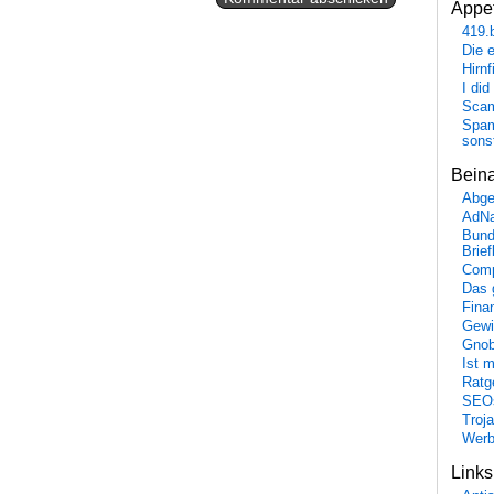
Appet
419.
Die 
Hirn
I did
Scam
Spam
sons
Bein
Abge
AdN
Bund
Brie
Comp
Das 
Fina
Gewi
Gnob
Ist 
Ratge
SEO
Troj
Wer
Link