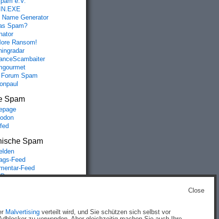
spam e.V.
IN.EXE
 Name Generator
das Spam?
nator
ore Ransom!
hingradar
nceScambaiter
mgourmet
 Forum Spam
fonpaul
e Spam
epage
odon
lfed
nische Spam
lden
rags-Feed
entar-Feed
Press.org
Close
g
)
er
Malvertising
verteilt wird, und Sie schützen sich selbst vor