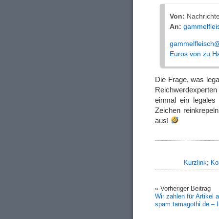
Von:
Nachricht
An:
gammelflei
gammelfleisch@
Euros von zu Ha
Die Frage, was legal
Reichwerdexperten in
einmal ein legales
Zeichen reinkrepel
aus!
Kurzlink
;
Ko
« Vorheriger Beitrag
Wir zahlen für Artikel 
spam.tamagothi.de – I