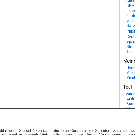
Anti
BRA
Fake
Ist 
Maili
No M
Phis
Roma
Spa
Stop
Tele
Mein
Hom
Mast
Pixe
Tech
Anme
Eint
Komm
Word
Ein genussvolles Blog von
Elias Schwerdtfeger
(
Lizenz
,
Datenschutzerklärun
 Webbrowser! Sie schützen damit die Ihren Computer vor Schadsoftware, die üb
Beiträge (RSS)
und
Kommentare (RSS)
.