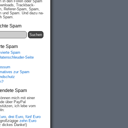
 in den Fo­ren oder Spam
wn­loads, Track­back-
, Re­fe­rer-Spam, Spam,
 und Spam. Und da­zu na­
ich Spam.
chte Spam
rte Spam
ivierte Spam
Datenschleuder-Seite
essum
rmatives zur Spam
ndschutz
m?
endete Spam
können mich mit einer
de über PayPal
rstützen, ich lebe vom
ln:
Euro
,
drei Euro
,
fünf Euro
 großzügige
zehn Euro
z dickes Danke!)