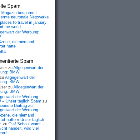
elle Spam
-Magazin bespammt
lernte neuronale Netzwerke
places to travel in january
nd the world
egenwart der Werbung:
W
Szene, die niemand
tet hatte
etta
entierte Spam
User
zu
Allgegenwart der
bung: BMW
zu
Allgegenwart der
bung: BMW
User
zu
Allgegenwart der
bung: BMW
egenwart der Werbung:
« Unser täglich Spam
zu
neueste Beitrag zur
egenwart der Werbung
Szene, die niemand
tet hatte « Unser täglich
m
zu
Olaf Scholz warnt –
icht handelt, wird viel
eren!