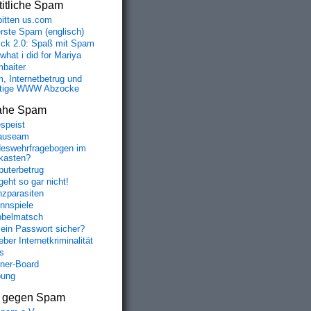
itliche Spam
bitten us.com
erste Spam (englisch)
fick 2.0: Spaß mit Spam
 what i did for Mariya
baiter
, Internetbetrug und
tige WWW Abzocke
ahe Spam
speist
auseam
eswehrfragebogen im
fkasten?
uterbetrug
geht so gar nicht!
nzparasiten
nnspiele
belmatsch
mein Passwort sicher?
ber Internetkriminalität
s
aner-Board
bung
s gegen Spam