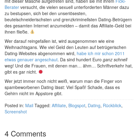
mit dieser Masche aufgetreten sind, haben sie mit ihrem
Ficki-
Berater
versucht, die vielen sexuell unterforderten Männer dazu
zu bestupsen, sich bei den unseriösesten,
beutelschneiderischsten und grenzkriminellsten Dating-Betrügern
des gesamten Internet anzumelden – damit das Affiliate-Geld bei
ihnen fließe.
Wer darauf reingefallen ist, wird ausgenommen wie eine
Weihnachtsgans. Wie viel Geld den Leuten auf betrügerischen
Dating-Websites abgenommen wird,
habe ich mir schon 2011
etwas genauer angeschaut
. Da sind hundert Euro
ganz schnell
weg! Und die Frauen, mit denen man… ähm… Schriftverkehr hat,
gibt es gar nicht.
Wer jetzt immer noch nicht weiß, warum man die Finger von
spambeworbenen Dating lässt: Viel Spaß! Schade, dass es
Gehirn nicht im Appstore gibt.
Posted in:
Mail
Tagged:
Affiliate
,
Blogspot
,
Dating
,
Rückblick
,
Screenshot
4 Comments