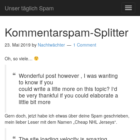
Unser täglich Spam
TOG
NAVI
Kommentarspam-Splitter
23. Mai 2019
by
Nachtwächter
1 Comment
Oh, so viele…
Wonderful post however , I was wanting
to know if you
could write a litte more on this topic? I‘d
be very thankful if you could elaborate a
little bit more
Gern doch, jetzt habe ich etwas über deine Spam geschrieben,
mein lieber Leser mit dem Namen „Cheap NHL Jerseys“.
The site loading velocity is amazing.