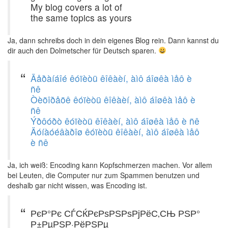
My blog covers a lot of
the same topics as yours
Ja, dann schreibs doch in dein eigenes Blog rein. Dann kannst du
dir auch den Dolmetscher für Deutsch sparen.
Ãåðàíáîé êóïèòü êîêàèí, àìô áîøêà ìåô è
ñê
Òèõîðåöê êóïèòü êîêàèí, àìô áîøêà ìåô è
ñê
Ýðôóðò êóïèòü êîêàèí, àìô áîøêà ìåô è ñê
Äóíàóéâàðîø êóïèòü êîêàèí, àìô áîøêà ìåô
è ñê
Ja, ich weiß: Encoding kann Kopfschmerzen machen. Vor allem
bei Leuten, die Computer nur zum Spammen benutzen und
deshalb gar nicht wissen, was Encoding ist.
РєР°Рє СЃСЌРєРѕРЅРѕРјРёС‚СЊ РЅР°
Р±РµРЅР·РёРЅРµ