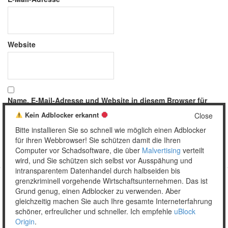
Website
Name, E-Mail-Adresse und Website in diesem Browser für
meinen nächsten Kommentar speichern.
Kein Adblocker erkannt
Close
Bitte installieren Sie so schnell wie möglich einen Adblocker
für ihren Webbrowser! Sie schützen damit die Ihren
Computer vor Schadsoftware, die über
Malvertising
verteilt
wird, und Sie schützen sich selbst vor Ausspähung und
intransparentem Datenhandel durch halbseiden bis
grenzkriminell vorgehende Wirtschaftsunternehmen. Das ist
Grund genug, einen Adblocker zu verwenden. Aber
Copyright © 2026 Unser täglich Spam.
gleichzeitig machen Sie auch Ihre gesamte Interneterfahrung
Mobile
WordPress Theme by themehall.com
schöner, erfreulicher und schneller. Ich empfehle
uBlock
Origin
.