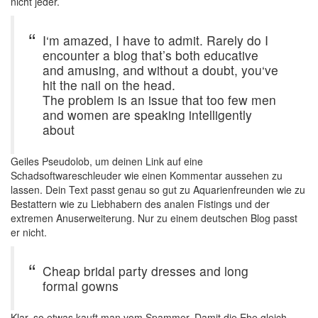
nicht jeder.
I‘m amazed, I have to admit. Rarely do I
encounter a blog that’s both educative
and amusing, and without a doubt, you‘ve
hit the nail on the head.
The problem is an issue that too few men
and women are speaking intelligently
about
Geiles Pseudolob, um deinen Link auf eine
Schadsoftwareschleuder wie einen Kommentar aussehen zu
lassen. Dein Text passt genau so gut zu Aquarienfreunden wie zu
Bestattern wie zu Liebhabern des analen Fistings und der
extremen Anuserweiterung. Nur zu einem deutschen Blog passt
er nicht.
Cheap bridal party dresses and long
formal gowns
Klar, so etwas kauft man vom Spammer. Damit die Ehe gleich