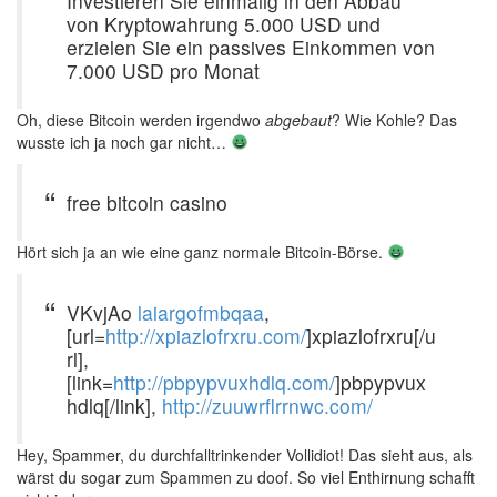
Investieren Sie einmalig in den Abbau
von Kryptowahrung 5.000 USD und
erzielen Sie ein passives Einkommen von
7.000 USD pro Monat
Oh, diese Bitcoin werden irgendwo
abgebaut
? Wie Kohle? Das
wusste ich ja noch gar nicht…
free bitcoin casino
Hört sich ja an wie eine ganz normale Bitcoin-Börse.
VKvjAo
laiargofmbqaa
,
[url=
http://xpiazlofrxru.com/
]xpiazlofrxru[/u
rl],
[link=
http://pbpypvuxhdlq.com/
]pbpypvux
hdlq[/link],
http://zuuwrflrrnwc.com/
Hey, Spammer, du durchfalltrinkender Vollidiot! Das sieht aus, als
wärst du sogar zum Spammen zu doof. So viel Enthirnung schafft