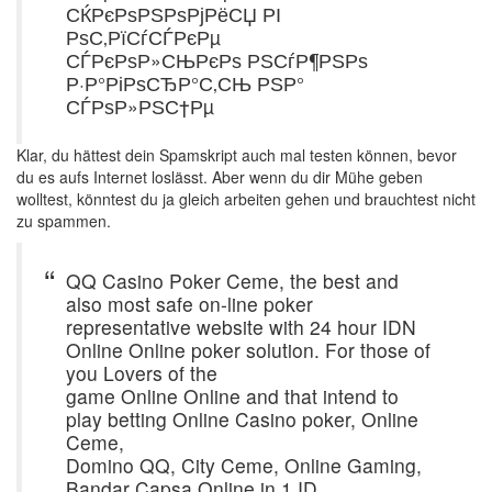
СЌРєРѕРЅРѕРјРёСЏ РІ
РѕС‚РїСѓСЃРєРµ
СЃРєРѕР»СЊРєРѕ РЅСѓР¶РЅРѕ
Р·Р°РіРѕСЂР°С‚СЊ РЅР°
СЃРѕР»РЅС†Рµ
Klar, du hättest dein Spamskript auch mal testen können, bevor
du es aufs Internet loslässt. Aber wenn du dir Mühe geben
wolltest, könntest du ja gleich arbeiten gehen und brauchtest nicht
zu spammen.
QQ Casino Poker Ceme, the best and
also most safe on-line poker
representative website with 24 hour IDN
Online Online poker solution. For those of
you Lovers of the
game Online Online and that intend to
play betting Online Casino poker, Online
Ceme,
Domino QQ, City Ceme, Online Gaming,
Bandar Capsa Online in 1 ID