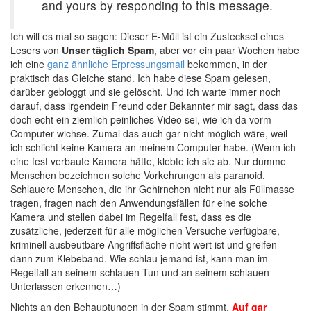
and yours by responding to this message.
Ich will es mal so sagen: Dieser E-Müll ist ein Zustecksel eines
Lesers von
Unser täglich Spam
, aber vor ein paar Wochen habe
ich eine
ganz ähnliche Erpressungsmail
bekommen, in der
praktisch das Gleiche stand. Ich habe diese Spam gelesen,
darüber gebloggt und sie gelöscht. Und ich warte immer noch
darauf, dass irgendein Freund oder Bekannter mir sagt, dass das
doch echt ein ziemlich peinliches Video sei, wie ich da vorm
Computer wichse. Zumal das auch gar nicht möglich wäre, weil
ich schlicht keine Kamera an meinem Computer habe. (Wenn ich
eine fest verbaute Kamera hätte, klebte ich sie ab. Nur dumme
Menschen bezeichnen solche Vorkehrungen als paranoid.
Schlauere Menschen, die ihr Gehirnchen nicht nur als Füllmasse
tragen, fragen nach den Anwendungsfällen für eine solche
Kamera und stellen dabei im Regelfall fest, dass es die
zusätzliche, jederzeit für alle möglichen Versuche verfügbare,
kriminell ausbeutbare Angriffsfläche nicht wert ist und greifen
dann zum Klebeband. Wie schlau jemand ist, kann man im
Regelfall an seinem schlauen Tun und an seinem schlauen
Unterlassen erkennen…)
Nichts an den Behauptungen in der Spam stimmt.
Auf gar