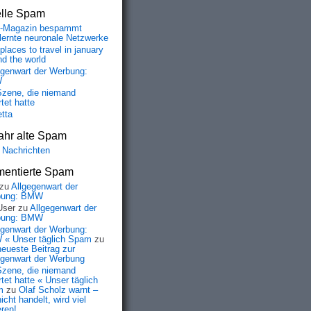
elle Spam
-Magazin bespammt
lernte neuronale Netzwerke
places to travel in january
nd the world
egenwart der Werbung:
W
Szene, die niemand
tet hatte
etta
ahr alte Spam
 Nachrichten
entierte Spam
zu
Allgegenwart der
bung: BMW
User
zu
Allgegenwart der
bung: BMW
egenwart der Werbung:
« Unser täglich Spam
zu
neueste Beitrag zur
egenwart der Werbung
Szene, die niemand
tet hatte « Unser täglich
m
zu
Olaf Scholz warnt –
icht handelt, wird viel
eren!