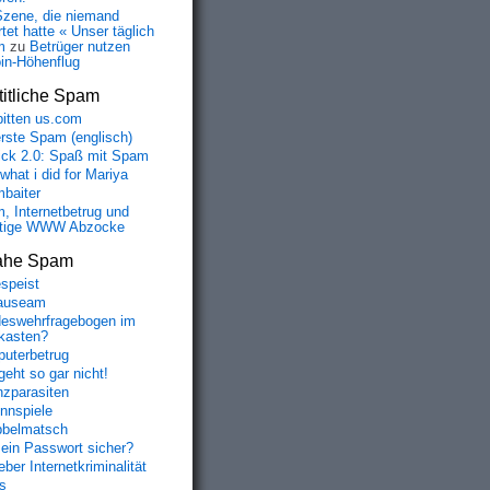
Szene, die niemand
tet hatte « Unser täglich
m
zu
Betrüger nutzen
oin-Höhenflug
itliche Spam
bitten us.com
erste Spam (englisch)
fick 2.0: Spaß mit Spam
 what i did for Mariya
baiter
, Internetbetrug und
tige WWW Abzocke
ahe Spam
speist
auseam
eswehrfragebogen im
fkasten?
uterbetrug
geht so gar nicht!
nzparasiten
nnspiele
belmatsch
mein Passwort sicher?
ber Internetkriminalität
s