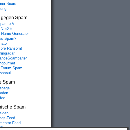
aner-Board
bung
s gegen Spam
spam e.V.
IN.EXE
 Name Generator
das Spam?
nator
ore Ransom!
hingradar
nceScambaiter
mgourmet
 Forum Spam
fonpaul
e Spam
epage
odon
lfed
nische Spam
lden
rags-Feed
entar-Feed
Press.org