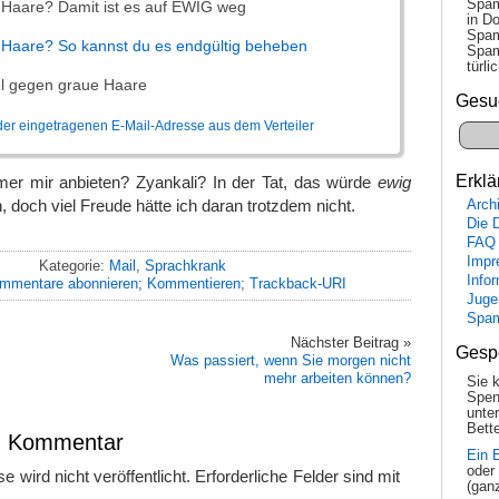
Spam
 Haare? Damit ist es auf EWIG weg
in Do
Spam
 Haare? So kannst du es endgültig beheben
Spam
tür­l
el gegen graue Haare
Gesu
der eingetragenen E-Mail-Adresse aus dem Verteiler
Erklä
er mir anbieten? Zyankali? In der Tat, das würde
ewig
, doch viel Freude hätte ich daran trotzdem nicht.
Arch
Die 
FAQ
Impr
Kategorie:
Mail
,
Sprachkrank
Info
mmentare abonnieren
;
Kommentieren
;
Trackback-URI
Juge
Spa
Nächster Beitrag »
Gesp
Was passiert, wenn Sie morgen nicht
mehr arbeiten können?
Sie 
Spen
unte
Bette
en Kommentar
Ein 
oder
 wird nicht veröffentlicht.
Erforderliche Felder sind mit
(gan