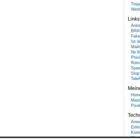
Troj
Wer
Link
Anti
BRA
Fake
Ist 
Maili
No M
Phis
Roma
Spa
Stop
Tele
Mein
Hom
Mast
Pixe
Tech
Anme
Eint
Komm
Word