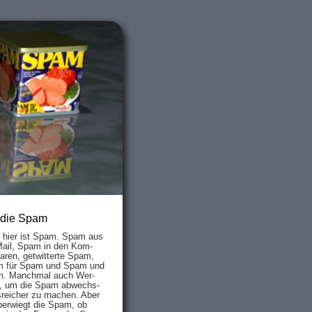
 die Spam
s hier ist Spam. Spam aus
Mail, Spam in den Kom­
aren, ge­twit­ter­te Spam,
 für Spam und Spam und
. Manch­mal auch Wer­
, um die Spam ab­wechs­
­reich­er zu mach­en. Aber
ber­wiegt die Spam, ob