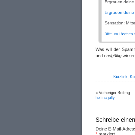
Ergrauen deine
Ergrauen deine
Sensation: Mitt
Bitte um Löschen 
Was will der Spamm
und
endgültig
wirken
Kurzlink
;
Ko
« Vorheriger Beitrag
hellina jully
Schreibe ein
Deine E-Mail-Adresse
*
markiert