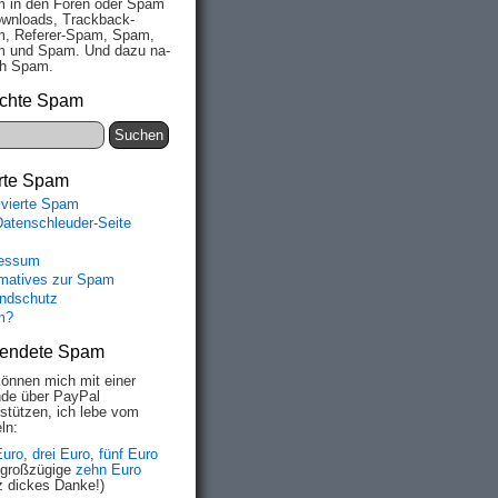
 in den Fo­ren oder Spam
wn­loads, Track­back-
, Re­fe­rer-Spam, Spam,
 und Spam. Und da­zu na­
ich Spam.
chte Spam
rte Spam
ivierte Spam
Datenschleuder-Seite
essum
rmatives zur Spam
ndschutz
m?
endete Spam
können mich mit einer
de über PayPal
rstützen, ich lebe vom
ln:
Euro
,
drei Euro
,
fünf Euro
 großzügige
zehn Euro
z dickes Danke!)