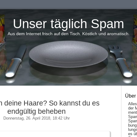
Unser täglich Spam
Aus dem Internet frisch auf den Tisch. Köstlich und aromatisch.
Über
n deine Haare? So kannst du es
Alle
der 
endgültig beheben
men­t
Spam
Donnerstag, 26. April 2018, 18:42 Uhr
Spam
bung
lungs
es ü