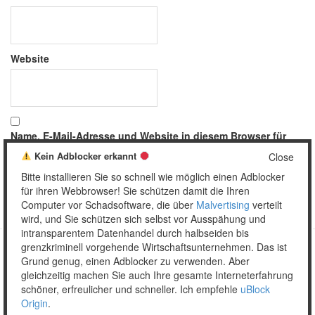
Website
Name, E-Mail-Adresse und Website in diesem Browser für
meinen nächsten Kommentar speichern.
Kein Adblocker erkannt
Close
Bitte installieren Sie so schnell wie möglich einen Adblocker
für ihren Webbrowser! Sie schützen damit die Ihren
Computer vor Schadsoftware, die über
Malvertising
verteilt
wird, und Sie schützen sich selbst vor Ausspähung und
intransparentem Datenhandel durch halbseiden bis
grenzkriminell vorgehende Wirtschaftsunternehmen. Das ist
Grund genug, einen Adblocker zu verwenden. Aber
Copyright © 2026 Unser täglich Spam.
gleichzeitig machen Sie auch Ihre gesamte Interneterfahrung
Mobile
WordPress Theme by themehall.com
schöner, erfreulicher und schneller. Ich empfehle
uBlock
Origin
.