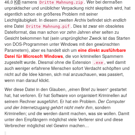
46,0
KiB
namens
. Wer bei dermaßen
Dritte Mahnung.zip
unpraktischer und unüblicher Verpackung nicht skeptisch wird, hat
eigentlich schon ein größeres Problem mit seiner
Leichtgläubigkeit. In diesem zweiten Archiv befindet sich
endlich
eine Datei
. Dies ist zwar ein obsoletes
Dritte Mahnung.pif
Dateiformat, das man schon vor zehn Jahren eher selten zu
Gesicht bekommen hat (sein ursprünglicher Zweck ist das Starten
von DOS-Programmen unter Windows mit den gewünschten
Parametern), aber es handelt sich um
eine direkt ausführbare
Datei für Microsoft Windows
, die von kriminellen Spammern
zugestellt wurde. Diesmal ohne die Extension
, weil damit
.exe
auch weniger erfahrene Menschen sofort Verdacht schöpften und
nicht auf die Idee kämen, sich mal anzuschauen, was passiert,
wenn man darauf klickt.
Wer diese Datei in den Glauben, „einen Brief zu lesen“ gestartet
hat, hat verloren. Er hat Software von organisiert Kriminellen auf
seinem Rechner ausgeführt. Er hat ein Problem.
Der Computer
und der Internetzugang gehört nicht mehr ihm
, sondern
Kriminellen; und die werden damit machen, was sie wollen. Damit
unter den Empfängern möglichst viele Verlierer sind und diese
Verbrecher möglichst viel Gewinn machen…