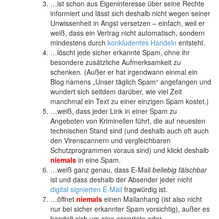
…ist schon aus Eigeninteresse über seine Rechte
informiert und lässt sich deshalb nicht wegen seiner
Unwissenheit in Angst versetzen – einfach, weil er
weiß, dass ein Vertrag nicht automatisch, sondern
mindestens durch
konkludentes Handeln
entsteht.
…löscht jede sicher erkannte Spam, ohne ihr
besondere zusätzliche Aufmerksamkeit zu
schenken. (Außer er hat irgendwann einmal ein
Blog namens „Unser täglich Spam“ angefangen und
wundert sich seitdem darüber, wie viel Zeit
manchmal ein Text zu einer einzigen Spam kostet.)
…weiß, dass jeder Link in einer Spam zu
Angeboten von Kriminellen führt, die auf neuesten
technischen Stand sind (und deshalb auch oft auch
den Virenscannern und vergleichbaren
Schutzprogrammen voraus sind) und klickt deshalb
niemals
in eine Spam.
…weiß ganz genau, dass E-Mail
beliebig fälschbar
ist und dass deshalb der Absender jeder nicht
digital signierten E-Mail
fragwürdig ist.
…öffnet
niemals
einen Mailanhang (ist also nicht
nur bei sicher erkannter Spam vorsichtig), außer es
handelt sich um eine erwartete oder