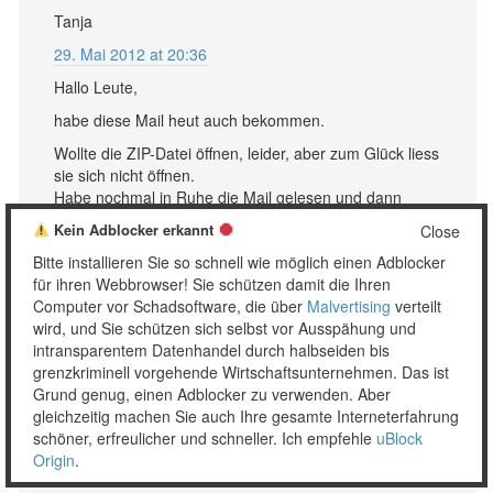
Tanja
29. Mai 2012 at 20:36
Hallo Leute,
habe diese Mail heut auch bekommen.
Wollte die ZIP-Datei öffnen, leider, aber zum Glück liess
sie sich nicht öffnen.
Habe nochmal in Ruhe die Mail gelesen und dann
begriffen, das es ein Fake ist.
Kein Adblocker erkannt
Close
Da keine def Firma steht und die Anrede doch recht
Bitte installieren Sie so schnell wie möglich einen Adblocker
unpersönlich war.
für ihren Webbrowser! Sie schützen damit die Ihren
Computer vor Schadsoftware, die über
Malvertising
verteilt
Nun ist diese nette Mail im Papierkorb gelandet,
wird, und Sie schützen sich selbst vor Ausspähung und
nachdem ich den kurzen Schock verdaut hatte, solch
intransparentem Datenhandel durch halbseiden bis
angeblich hohen Schulden zu haben.
grenzkriminell vorgehende Wirtschaftsunternehmen. Das ist
Antworten
Grund genug, einen Adblocker zu verwenden. Aber
gleichzeitig machen Sie auch Ihre gesamte Interneterfahrung
schöner, erfreulicher und schneller. Ich empfehle
uBlock
Origin
.