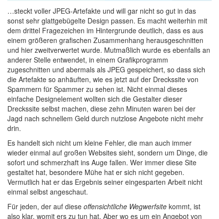
…steckt voller JPEG-Artefakte und will gar nicht so gut in das
sonst sehr glattgebügelte Design passen. Es macht weiterhin mit
dem drittel Fragezeichen im Hintergrunde deutlich, dass es aus
einem größeren grafischen Zusammenhang herausgeschnitten
und hier zweitverwertet wurde. Mutmaßlich wurde es ebenfalls an
anderer Stelle entwendet, in einem Grafikprogramm
zugeschnitten und abermals als JPEG gespeichert, so dass sich
die Artefakte so anhäuften, wie es jetzt auf der Dreckssite von
Spammern für Spammer zu sehen ist. Nicht einmal dieses
einfache Designelement wollten sich die Gestalter dieser
Dreckssite selbst machen, diese zehn Minuten waren bei der
Jagd nach schnellem Geld durch nutzlose Angebote nicht mehr
drin.
Es handelt sich nicht um kleine Fehler, die man auch immer
wieder einmal auf großen Websites sieht, sondern um Dinge, die
sofort und schmerzhaft ins Auge fallen. Wer immer diese Site
gestaltet hat, besondere Mühe hat er sich nicht gegeben.
Vermutlich hat er das Ergebnis seiner eingesparten Arbeit nicht
einmal selbst angeschaut.
Für jeden, der auf diese
offensichtliche Wegwerfsite
kommt, ist
also klar, womit ers zu tun hat. Aber wo es um ein Angebot von