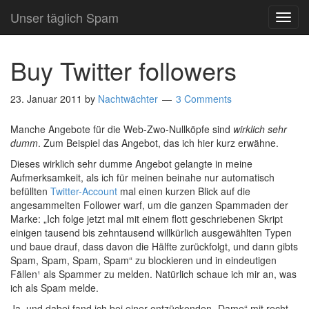
Unser täglich Spam
TOG
NAVI
Buy Twitter followers
23. Januar 2011
by
Nachtwächter
3 Comments
Manche Angebote für die Web-Zwo-Nullköpfe sind
wirklich sehr
dumm
. Zum Beispiel das Angebot, das ich hier kurz erwähne.
Dieses wirklich sehr dumme Angebot gelangte in meine
Aufmerksamkeit, als ich für meinen beinahe nur automatisch
befüllten
Twitter-Account
mal einen kurzen Blick auf die
angesammelten Follower warf, um die ganzen Spammaden der
Marke: „Ich folge jetzt mal mit einem flott geschriebenen Skript
einigen tausend bis zehntausend willkürlich ausgewählten Typen
und baue drauf, dass davon die Hälfte zurückfolgt, und dann gibts
Spam, Spam, Spam, Spam“ zu blockieren und in eindeutigen
Fällen¹ als Spammer zu melden. Natürlich schaue ich mir an, was
ich als Spam melde.
Ja, und dabei fand ich bei einer entzückenden „Dame“ mit recht