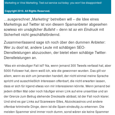
…ausgerechnet „Marketing“ betreiben will – die Idee eines
Marketings auf Twitter ist von diesem Spamanbieter abgesehen
sowieso ein unsäglicher
Bullshit
– denn ist
so ein Eindruck
mit
Sicherheit nicht geschäftsfördernd.
Zusammenfassend sage ich noch über den dummen Anbieter:
Wer zu doof ist, andere Leute mit schäbigen SEO-
Dienstleistungen abzuzocken, der bietet eben schäbige Twitter-
Dienstleistungen an.
¹Was ein eindeutiger Fall ist? Na, wenn jemand 300 Tweets verfasst hat, aber
5000 Follower hat, denn weiß ich, wie die gewonnen wurden. Das gilt vor
allem, wenn es sich um jemanden handelt, der nicht einmal meine Sprache
spricht und ausschließlich Interessen offenbart, die nicht erwarten lassen,
dass er sich für irgend etwas von mir interessieren könnte. Wenn jemand bei
jedem dritten Mal oder noch häufiger einen Link auf eine unseriöse und an
der Grenze zum Betrug stehende Dreckssite ablässt, ist der Fall noch klarer.
Und sind es gar Links auf Scareware-Sites, Abzockcasinos und andere
offenbar kriminelle Dinge, denn ist die Spam eindeutig zu erkennen. Die
meisten Spammer sind immer noch dumm, sonst wären sie keine Spammer