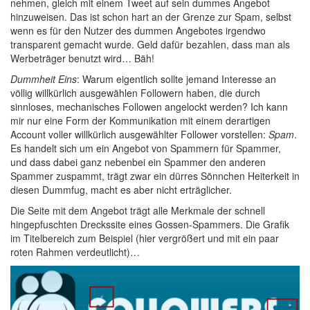
nehmen, gleich mit einem Tweet auf sein dummes Angebot
hinzuweisen. Das ist schon hart an der Grenze zur Spam, selbst
wenn es für den Nutzer des dummen Angebotes irgendwo
transparent gemacht wurde. Geld dafür bezahlen, dass man als
Werbeträger benutzt wird… Bäh!
Dummheit Eins
: Warum eigentlich sollte jemand Interesse an
völlig willkürlich ausgewählen Followern haben, die durch
sinnloses, mechanisches Followen angelockt werden? Ich kann
mir nur eine Form der Kommunikation mit einem derartigen
Account voller willkürlich ausgewählter Follower vorstellen:
Spam
.
Es handelt sich um ein Angebot von Spammern für Spammer,
und dass dabei ganz nebenbei ein Spammer den anderen
Spammer zuspammt, trägt zwar ein dürres Sönnchen Heiterkeit in
diesen Dummfug, macht es aber nicht erträglicher.
Die Seite mit dem Angebot trägt alle Merkmale der schnell
hingepfuschten Dreckssite eines Gossen-Spammers. Die Grafik
im Titelbereich zum Beispiel (hier vergrößert und mit ein paar
roten Rahmen verdeutlicht)…