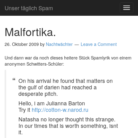
Unser täglich Spam
TOG
NAVI
Malfortika.
26. Oktober 2009
by
Nachtwächter
Leave a Comment
Und dann war da noch dieses heitere Stück Spamlyrik von einem
anonymen Schwitters-Schüler:
On his arrival he found that matters on
the gulf of darien had reached a
desperate pitch.
Hello, i am Julianna Barton
Try it
http://cotton-w.narod.ru
Natasha no longer thought this strange.
In our times that is worth something, isnt
it.