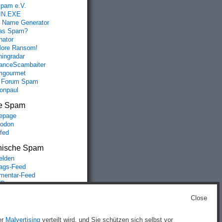
spam e.V.
IN.EXE
 Name Generator
das Spam?
nator
ore Ransom!
hingradar
nceScambaiter
mgourmet
 Forum Spam
fonpaul
e Spam
epage
odon
lfed
nische Spam
lden
rags-Feed
entar-Feed
Press.org
Close
g
)
er
Malvertising
verteilt wird, und Sie schützen sich selbst vor