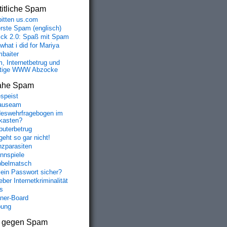
itliche Spam
bitten us.com
erste Spam (englisch)
fick 2.0: Spaß mit Spam
 what i did for Mariya
baiter
, Internetbetrug und
tige WWW Abzocke
ahe Spam
speist
auseam
eswehrfragebogen im
fkasten?
uterbetrug
geht so gar nicht!
nzparasiten
nnspiele
belmatsch
mein Passwort sicher?
ber Internetkriminalität
s
aner-Board
bung
s gegen Spam