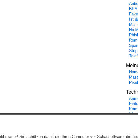
Anti
BRA
Fake
Ist 
Maili
No M
Phis
Roma
Spa
Stop
Tele
Mein
Hom
Mast
Pixe
Tech
Anme
Eint
Komm
Word
Ein genussvolles Blog von
Elias Schwerdtfeger
(
Lizenz
,
Datenschutzerklärun
 Webbrowser! Sie schützen damit die Ihren Computer vor Schadsoftware, die üb
Beiträge (RSS)
und
Kommentare (RSS)
.