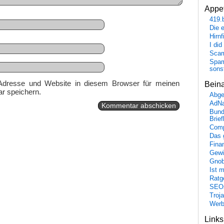
Appet
419.
Die 
Hirn
I did
Scam
Spam
sons
Adresse und Website in diesem Browser für meinen
Bein
r speichern.
Abge
AdN
Bund
Brie
Comp
Das 
Fina
Gewi
Gnob
Ist 
Ratge
SEO
Troj
Wer
Link