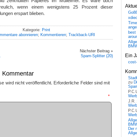
Bild zerknüllten Papieres im Mülleimer. Es wäre doch
Aktu
freulich, wenn einem wenigstens 25 Prozent dieser
Go8
ilungen erspart blieben.
xdie
Time
ange
Kategorie:
Print
best 
mmentare abonnieren
;
Kommentieren
;
Trackback-URI
arou
Allg
BM
Nächster Beitrag »
Ein J
…
Spam-Splitter (20)
cost
Komm
en Kommentar
Stadt
zu
D
 wird nicht veröffentlicht.
Erforderliche Felder sind mit
Spa
P.C.
mmentar
*
Wer
J.R.
Wer
P.C.
Wer
Allg
BMW 
Der 
Allg