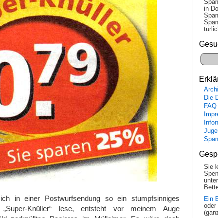
Spam
in Do
Spam
Spam
tür­l
Gesu
Erklä
Arch
Die 
FAQ
Impr
Info
Juge
Spa
Gesp
Sie 
Spen
unte
Bette
ch in einer Postwurfsendung so ein stumpfsinniges
Ein 
oder
„Super-Knüller“ lese, entsteht vor meinem Auge
(gan