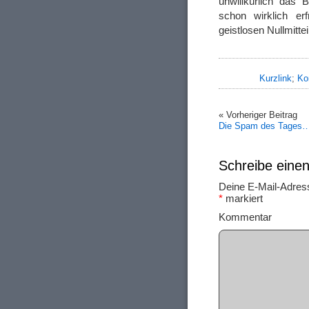
unwillkürlich das 
schon wirklich er
geistlosen Nullmitte
Kurzlink
;
Ko
« Vorheriger Beitrag
Die Spam des Tages
Schreibe ein
Deine E-Mail-Adresse
*
markiert
Ko