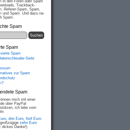
 in den Fo­ren oder Spam
wn­loads, Track­back-
, Re­fe­rer-Spam, Spam,
 und Spam. Und da­zu na­
ich Spam.
chte Spam
rte Spam
ivierte Spam
Datenschleuder-Seite
essum
rmatives zur Spam
ndschutz
m?
endete Spam
können mich mit einer
de über PayPal
rstützen, ich lebe vom
ln:
Euro
,
drei Euro
,
fünf Euro
 großzügige
zehn Euro
z dickes Danke!)