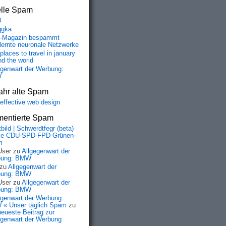
elle Spam
8
qgka
-Magazin bespammt
lernte neuronale Netzwerke
places to travel in january
nd the world
egenwart der Werbung:
W
ahr alte Spam
-effective web design
entierte Spam
bild | Schwerdtfegr (beta)
ie CDU-SPD-FPD-Grünen-
m
User
zu
Allgegenwart der
bung: BMW
zu
Allgegenwart der
bung: BMW
User
zu
Allgegenwart der
bung: BMW
egenwart der Werbung:
« Unser täglich Spam
zu
neueste Beitrag zur
egenwart der Werbung