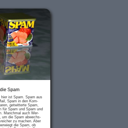
 die Spam
s hier ist Spam. Spam aus
Mail, Spam in den Kom­
aren, ge­twit­ter­te Spam,
 für Spam und Spam und
. Manch­mal auch Wer­
, um die Spam ab­wechs­
­reich­er zu mach­en. Aber
ber­wiegt die Spam, ob