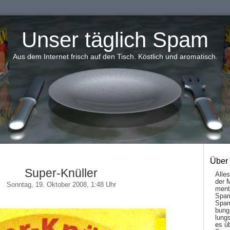
Unser täglich Spam
Aus dem Internet frisch auf den Tisch. Köstlich und aromatisch.
Über
Super-Knüller
Alle
der 
Sonntag, 19. Oktober 2008, 1:48 Uhr
men­t
Spam
Spam
bung
lungs
es ü