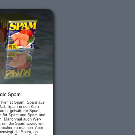
 die Spam
s hier ist Spam. Spam aus
Mail, Spam in den Kom­
aren, ge­twit­ter­te Spam,
 für Spam und Spam und
. Manch­mal auch Wer­
, um die Spam ab­wechs­
­reich­er zu mach­en. Aber
ber­wiegt die Spam, ob