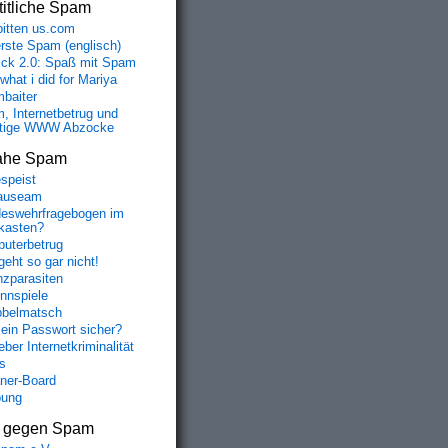
itliche Spam
bitten us.com
erste Spam (englisch)
fick 2.0: Spaß mit Spam
 what i did for Mariya
baiter
, Internetbetrug und
tige WWW Abzocke
ahe Spam
speist
auseam
eswehrfragebogen im
fkasten?
uterbetrug
geht so gar nicht!
nzparasiten
nnspiele
belmatsch
mein Passwort sicher?
ber Internetkriminalität
s
aner-Board
bung
s gegen Spam