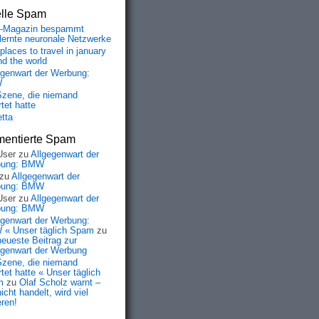
elle Spam
-Magazin bespammt
lernte neuronale Netzwerke
places to travel in january
nd the world
egenwart der Werbung:
W
Szene, die niemand
tet hatte
etta
entierte Spam
User
zu
Allgegenwart der
bung: BMW
zu
Allgegenwart der
bung: BMW
User
zu
Allgegenwart der
bung: BMW
egenwart der Werbung:
« Unser täglich Spam
zu
neueste Beitrag zur
egenwart der Werbung
Szene, die niemand
tet hatte « Unser täglich
m
zu
Olaf Scholz warnt –
icht handelt, wird viel
eren!