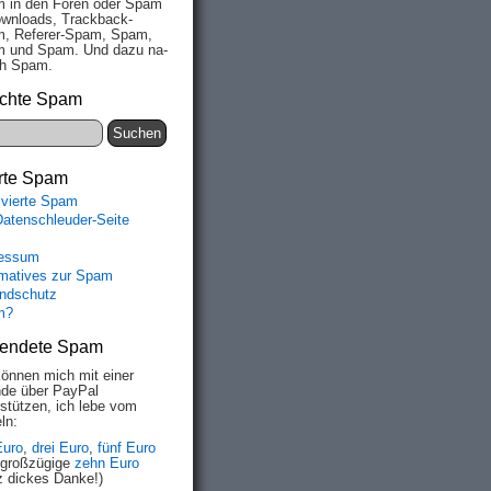
 in den Fo­ren oder Spam
wn­loads, Track­back-
, Re­fe­rer-Spam, Spam,
 und Spam. Und da­zu na­
ich Spam.
chte Spam
rte Spam
ivierte Spam
Datenschleuder-Seite
essum
rmatives zur Spam
ndschutz
m?
endete Spam
können mich mit einer
de über PayPal
rstützen, ich lebe vom
ln:
Euro
,
drei Euro
,
fünf Euro
 großzügige
zehn Euro
z dickes Danke!)