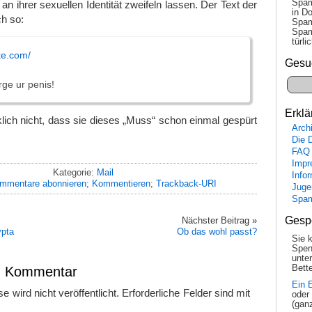
Spam
an ihrer sexuellen Identität zweifeln lassen. Der Text der
in Do
h so:
Spam
Spam
tür­l
ke.com/
Gesu
ge ur penis!
Erklä
klich nicht, dass sie dieses „Muss“ schon einmal gespürt
Arch
Die 
FAQ
Impr
Kategorie:
Mail
Info
mmentare abonnieren
;
Kommentieren
;
Trackback-URI
Juge
Spa
Gesp
Nächster Beitrag »
ypta
Ob das wohl passt?
Sie 
Spen
unte
Bette
en Kommentar
Ein 
 wird nicht veröffentlicht.
Erforderliche Felder sind mit
oder
(gan