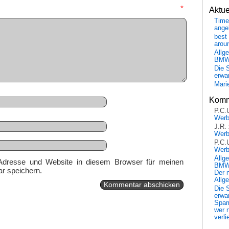
mmentar
*
Aktu
Time
ange
best 
arou
Allg
BM
Die 
erwar
Mari
Komm
P.C.
Wer
J.R.
Wer
P.C.
Wer
Allg
Adresse und Website in diesem Browser für meinen
BMW 
r speichern.
Der 
Allg
Die 
erwar
Spa
wer n
verli