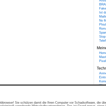
Anti
BRA
Fake
Ist 
Maili
No M
Phis
Roma
Spa
Stop
Tele
Mein
Hom
Mast
Pixe
Tech
Anme
Eint
Komm
Word
Ein genussvolles Blog von
Elias Schwerdtfeger
(
Lizenz
,
Datenschutzerklärun
 Webbrowser! Sie schützen damit die Ihren Computer vor Schadsoftware, die üb
Beiträge (RSS)
und
Kommentare (RSS)
.