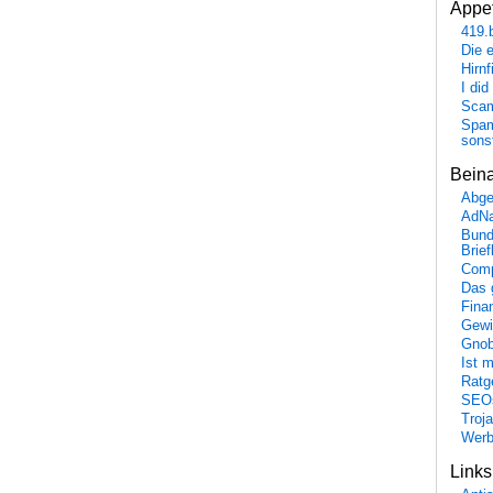
Appet
419.
Die 
Hirn
I did
Scam
Spam
sons
Bein
Abge
AdN
Bund
Brie
Comp
Das 
Fina
Gewi
Gnob
Ist 
Ratge
SEO
Troj
Wer
Link