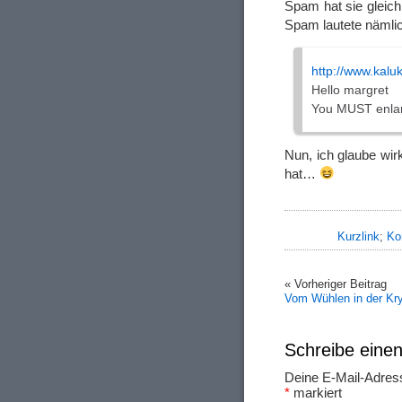
Spam hat sie gleich 
Spam lautete nämlic
http://www.kalu
Hello margret
You MUST enlar
Nun, ich glaube wir
hat…
Kurzlink
;
Ko
« Vorheriger Beitrag
Vom Wühlen in der Kr
Schreibe ein
Deine E-Mail-Adresse
*
markiert