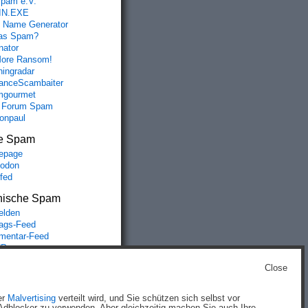
spam e.V.
IN.EXE
 Name Generator
das Spam?
nator
ore Ransom!
hingradar
nceScambaiter
mgourmet
 Forum Spam
fonpaul
e Spam
epage
odon
lfed
nische Spam
lden
rags-Feed
entar-Feed
Press.org
Close
g
)
er
Malvertising
verteilt wird, und Sie schützen sich selbst vor