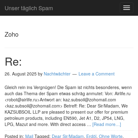
Unser täglich Spam
TOG
NAVI
Zoho
Re:
26. August 2025
by
Nachtwächter
Leave a Comment
Gleich rein ins Vergnügen! Die Spam ist nichts besonderes, wenn
auch das Thema der Spam etwas schräg anmutet: Von: Airlife.ru
<robot@airlife.ru>Antwort an: kaz.subsoil@zohomail.com
<kaz.subsoil@zohomail.com> Betreff: Re: Dear Sir/Madam, We
KAZSUBSOIL LLP are pleased to present our offer for premium
petroleum products, including EN590, Jet A1, D2, JP54, LNG,
LPG, Mazut and more. With direct access …
[Read more…]
Posted in:
Mail
Tagged:
Dear Sir/Madam
,
Erdöl
,
Ohne Worte
,