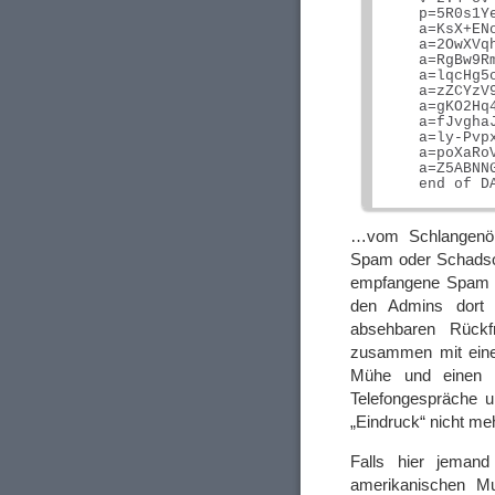
    p=5R0s1Y
    a=KsX+EN
    a=2OwXVq
    a=RgBw9R
    a=lqcHg5
    a=zZCYzV
    a=gKO2Hq
    a=fJvgha
    a=ly-Pvp
    a=poXaRo
    a=Z5ABNN
…vom Schlangenöl 
Spam oder Schadsof
empfangene Spam v
den Admins dort 
absehbaren Rückf
zusammen mit einem
Mühe und einen w
Telefongespräche u
„Eindruck“ nicht meh
Falls hier jeman
amerikanischen Mu