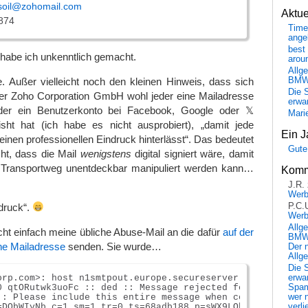
soil@zohomail.com
Aktu
874
Time
ange
best 
habe ich unkenntlich gemacht.
arou
Allg
. Außer vielleicht noch den kleinen Hinweis, dass sich
BM
Die 
r Zoho Corporation GmbH wohl jeder eine Mailadresse
erwar
 der ein Benutzerkonto bei Facebook, Google oder 𝕏
Mari
isht hat (ich habe es nicht ausprobiert), „damit jede
Ein J
inen professionellen Eindruck hinterlässt“. Das bedeutet
Gute
ht, dass die Mail
wenigstens
digital signiert wäre, damit
m Transportweg unentdeckbar manipuliert werden kann…
Komm
J.R.
Wer
ndruck“.
P.C.
Wer
Allg
icht einfach meine übliche Abuse-Mail an die dafür
auf der
BMW 
ne Mailadresse
senden. Sie wurde…
Der 
Allg
Die 
erwar
orp.com>: host n1smtpout.europe.secureserver.net[92.204.6
Spa
0 qtORutwk3uoFc :: ded :: Message rejected for spam or vi
wer n
:: Please include this entire message when contacting sup
verli
=DObWIyNb c=1 sm=1 tr=0 ts=68adb188 p=sWX9LObE5UE96Z6qsL0