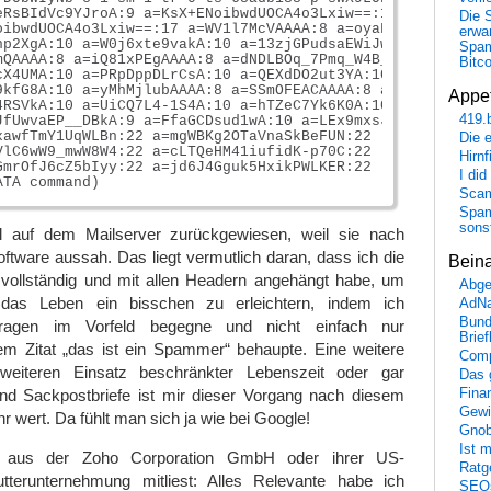
eRsBIdVc9YJroA:9 a=KsX+ENoibwdUOCA4o3Lxiw==:117

Die 
oibwdUOCA4o3Lxiw==:17 a=WV1l7McVAAAA:8 a=oyaF0Rkrq0gA:10

erwar
hp2XgA:10 a=W0j6xte9vakA:10 a=13zjGPudsaEWiJwPRgMA:9

Spa
mQAAAA:8 a=iQ81xPEgAAAA:8 a=dNDLBOq_7Pmq_W4B_sYA:9

Bitc
cX4UMA:10 a=PRpDppDLrCsA:10 a=QEXdDO2ut3YA:10 a=CjuIK1q_8
9kfG8A:10 a=yMhMjlubAAAA:8 a=SSmOFEACAAAA:8 a=aky_YMkd7ec
Appet
4RSVkA:10 a=UiCQ7L4-1S4A:10 a=hTZeC7Yk6K0A:10 a=frz4AuCg-
419.
JfUwvaEP__DBkA:9 a=FfaGCDsud1wA:10 a=LEx9mxsJY-HAYevWO8AA
xawfTmY1UqWLBn:22 a=mgWBKg2OTaVnaSkBeFUN:22

Die 
VlC6wW9_mwW8W4:22 a=cLTQeHM41iufidK-p70C:22

Hirn
GmrOfJ6cZ5bIyy:22 a=jd6J4Gguk5HxikPWLKER:22 :: 100.00 (in
I did
Scam
Spam
sons
auf dem Mailserver zurückgewiesen, weil sie nach
tware aussah. Das liegt vermutlich daran, dass ich die
Bein
ollständig und mit allen Headern angehängt habe, um
Abge
das Leben ein bisschen zu erleichtern, indem ich
AdN
Bund
ragen im Vorfeld begegne und nicht einfach nur
Brie
 Zitat „das ist ein Spammer“ behaupte. Eine weitere
Comp
eiteren Einsatz beschränkter Lebenszeit oder gar
Das 
nd Sackpostbriefe ist mir dieser Vorgang nach diesem
Fina
Gewi
r wert. Da fühlt man sich ja wie bei Google!
Gnob
Ist 
d aus der Zoho Corporation GmbH oder ihrer US-
Ratge
tterunternehmung mitliest: Alles Relevante habe ich
SEO