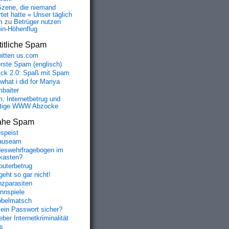
Szene, die niemand
tet hatte « Unser täglich
m
zu
Betrüger nutzen
oin-Höhenflug
ugA:10

r80XL:21

itliche Spam
hUA:10

bitten us.com
:9

erste Spam (englisch)
fick 2.0: Spaß mit Spam
 reply to

 what i did for Mariya
baiter
, Internetbetrug und
tige WWW Abzocke
ahe Spam
speist
auseam
eswehrfragebogen im
fkasten?
uterbetrug
geht so gar nicht!
nzparasiten
nnspiele
belmatsch
mein Passwort sicher?
ber Internetkriminalität
s