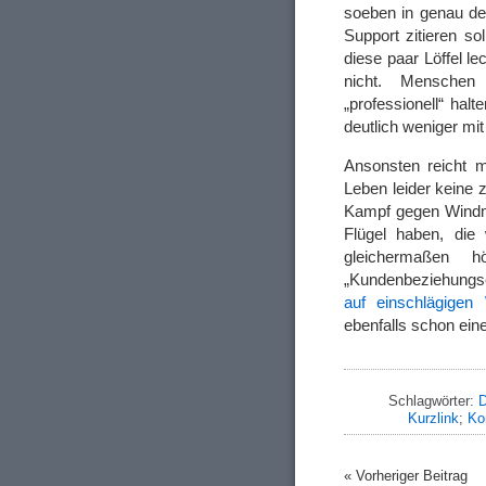
soeben in genau der
Support zitieren so
diese paar Löffel l
nicht. Menschen
„professionell“ hal
deutlich weniger mi
Ansonsten reicht m
Leben leider keine 
Kampf gegen Windmü
Flügel haben, die
gleichermaßen h
„Kundenbeziehungse
auf einschlägigen
ebenfalls schon ein
Schlagwörter:
D
Kurzlink
;
Ko
« Vorheriger Beitrag