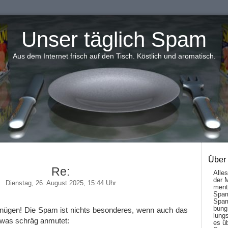
Unser täglich Spam
Aus dem Internet frisch auf den Tisch. Köstlich und aromatisch.
Über
Re:
Alle
der 
Dienstag, 26. August 2025, 15:44 Uhr
men­t
Spam
Spam
bung
rgnügen! Die Spam ist nichts besonderes, wenn auch das
lungs
was schräg anmutet:
es ü