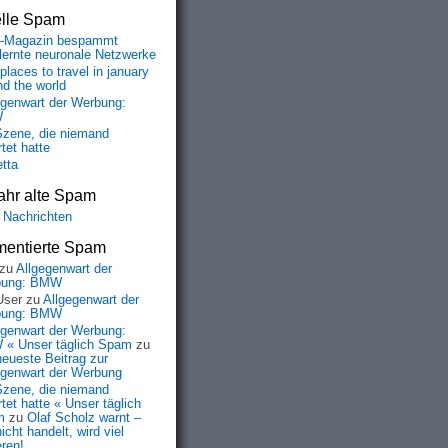
elle Spam
-Magazin bespammt
lernte neuronale Netzwerke
places to travel in january
nd the world
egenwart der Werbung:
W
Szene, die niemand
tet hatte
etta
ahr alte Spam
 Nachrichten
entierte Spam
zu
Allgegenwart der
bung: BMW
User
zu
Allgegenwart der
bung: BMW
egenwart der Werbung:
« Unser täglich Spam
zu
neueste Beitrag zur
egenwart der Werbung
Szene, die niemand
tet hatte « Unser täglich
4.1] said:

m
zu
Olaf Scholz warnt –
rus

icht handelt, wird viel
port ::

eren!
A:9
