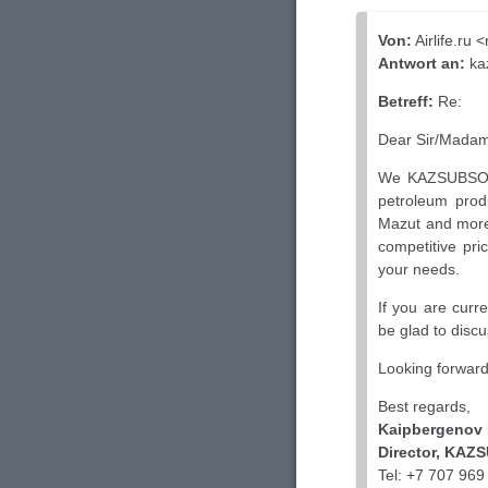
Von:
Airlife.ru 
Antwort an:
ka
Betreff:
Re:
Dear Sir/Madam
We KAZSUBSOIL
petroleum prod
Mazut and more.
competitive pric
your needs.
If you are curr
be glad to disc
Looking forward
Best regards,
Kaipbergenov 
Director, KAZ
Tel: +7 707 96