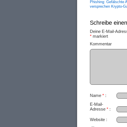
Phishing: Gefälschte 
versprechen Krypto-Gu
Schreibe ein
Deine E-Mail-Adresse
*
markiert
Ko
Name
*
E-Mail-
Adresse
*
Website