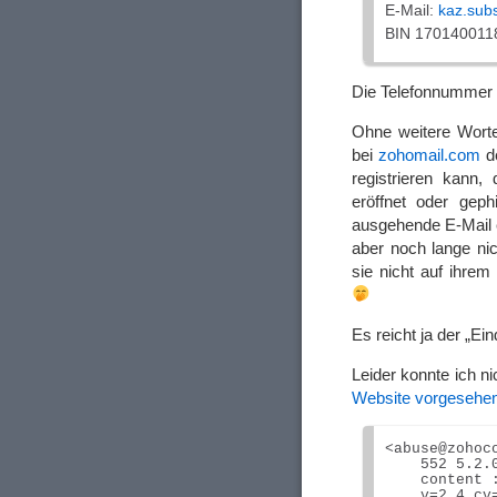
E-Mail:
kaz.sub
BIN 170140011
Die Telefonnummer 
Ohne weitere Worte
bei
zohomail.com
de
registrieren kann,
eröffnet oder geph
ausgehende E-Mail e
aber noch lange nic
sie nicht auf ihre
Es reicht ja der „Ei
Leider konnte ich n
Website vorgesehe
<abuse@zohoc
    552 5.2.
    content 
    v=2.4 cv