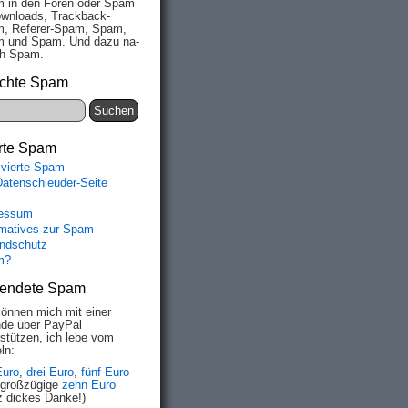
 in den Fo­ren oder Spam
wn­loads, Track­back-
, Re­fe­rer-Spam, Spam,
 und Spam. Und da­zu na­
ich Spam.
chte Spam
rte Spam
ivierte Spam
Datenschleuder-Seite
essum
rmatives zur Spam
ndschutz
m?
endete Spam
können mich mit einer
de über PayPal
rstützen, ich lebe vom
ln:
Euro
,
drei Euro
,
fünf Euro
 großzügige
zehn Euro
z dickes Danke!)