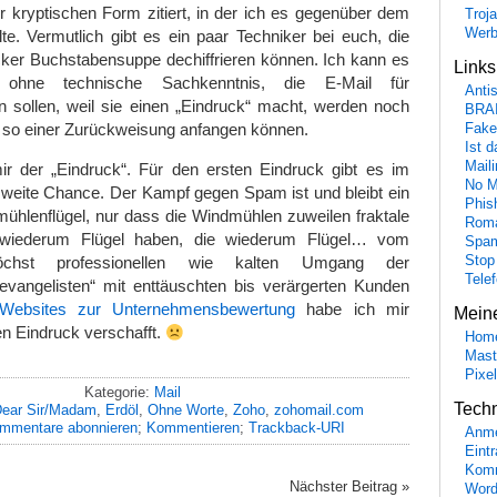
 kryptischen Form zitiert, in der ich es gegenüber dem
Troj
Wer
llte. Vermutlich gibt es ein paar Techniker bei euch, die
ecker Buchstabensuppe dechiffrieren können. Ich kann es
Link
 ohne technische Sachkenntnis, die E-Mail für
Anti
ten sollen, weil sie einen „Eindruck“ macht, werden noch
BRA
t so einer Zurückweisung anfangen können.
Fake
Ist 
Maili
ir der „Eindruck“. Für den ersten Eindruck gibt es im
No M
zweite Chance. Der Kampf gegen Spam ist und bleibt ein
Phis
hlenflügel, nur dass die Windmühlen zuweilen fraktale
Roma
 wiederum Flügel haben, die wiederum Flügel… vom
Spa
Stop
öchst professionellen wie kalten Umgang der
Tele
vangelisten“ mit enttäuschten bis verärgerten Kunden
 Websites zur Unternehmensbewertung
habe ich mir
Mein
en Eindruck verschafft.
Hom
Mast
Pixe
Kategorie:
Mail
Tech
ear Sir/Madam
,
Erdöl
,
Ohne Worte
,
Zoho
,
zohomail.com
mmentare abonnieren
;
Kommentieren
;
Trackback-URI
Anme
Eint
Komm
Nächster Beitrag »
Word