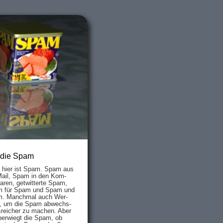
 die Spam
s hier ist Spam. Spam aus
Mail, Spam in den Kom­
aren, ge­twit­ter­te Spam,
 für Spam und Spam und
. Manch­mal auch Wer­
, um die Spam ab­wechs­
­reich­er zu mach­en. Aber
ber­wiegt die Spam, ob