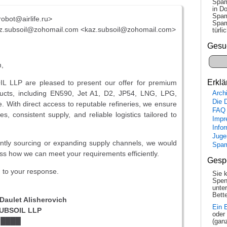
Spam
in Do
Spam
<robot@airlife.ru>
Spam
z.subsoil@zohomail.com <kaz.subsoil@zohomail.com>
tür­l
Gesu
,
Erklä
 LLP are pleased to present our offer for premium
ucts, including EN590, Jet A1, D2, JP54, LNG, LPG,
Arch
Die 
 With direct access to reputable refineries, we ensure
FAQ
es, consistent supply, and reliable logistics tailored to
Impr
Info
Juge
ently sourcing or expanding supply channels, we would
Spa
uss how we can meet your requirements efficiently.
Gesp
 to your response.
Sie 
Spen
unte
Bette
Daulet Alisherovich
Ein 
SUBSOIL LLP
oder
9 ████
(gan