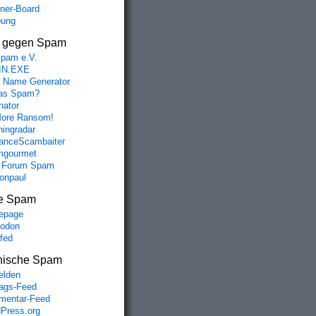
aner-Board
bung
s gegen Spam
spam e.V.
IN.EXE
 Name Generator
das Spam?
nator
ore Ransom!
hingradar
nceScambaiter
mgourmet
 Forum Spam
fonpaul
e Spam
epage
odon
lfed
nische Spam
lden
rags-Feed
entar-Feed
Press.org