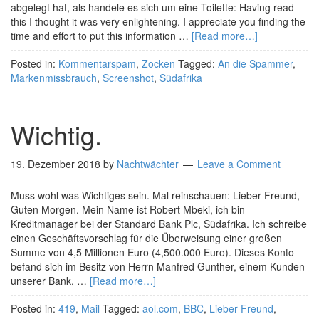
abgelegt hat, als handele es sich um eine Toilette: Having read
this I thought it was very enlightening. I appreciate you finding the
time and effort to put this information …
[Read more…]
Posted in:
Kommentarspam
,
Zocken
Tagged:
An die Spammer
,
Markenmissbrauch
,
Screenshot
,
Südafrika
Wichtig.
19. Dezember 2018
by
Nachtwächter
Leave a Comment
Muss wohl was Wichtiges sein. Mal reinschauen: Lieber Freund,
Guten Morgen. Mein Name ist Robert Mbeki, ich bin
Kreditmanager bei der Standard Bank Plc, Südafrika. Ich schreibe
einen Geschäftsvorschlag für die Überweisung einer großen
Summe von 4,5 Millionen Euro (4,500.000 Euro). Dieses Konto
befand sich im Besitz von Herrn Manfred Gunther, einem Kunden
unserer Bank, …
[Read more…]
Posted in:
419
,
Mail
Tagged:
aol.com
,
BBC
,
Lieber Freund
,