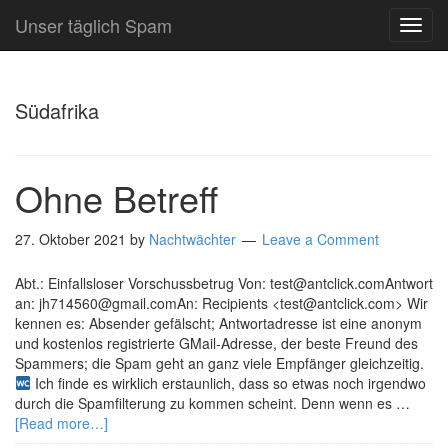
Unser täglich Spam
TOG
NAVI
Südafrika
Ohne Betreff
27. Oktober 2021
by
Nachtwächter
Leave a Comment
Abt.: Einfallsloser Vorschussbetrug Von: test@antclick.comAntwort
an: jh714560@gmail.comAn: Recipients <test@antclick.com> Wir
kennen es: Absender gefälscht; Antwortadresse ist eine anonym
und kostenlos registrierte GMail-Adresse, der beste Freund des
Spammers; die Spam geht an ganz viele Empfänger gleichzeitig.
Ich finde es wirklich erstaunlich, dass so etwas noch irgendwo
durch die Spamfilterung zu kommen scheint. Denn wenn es …
[Read more…]