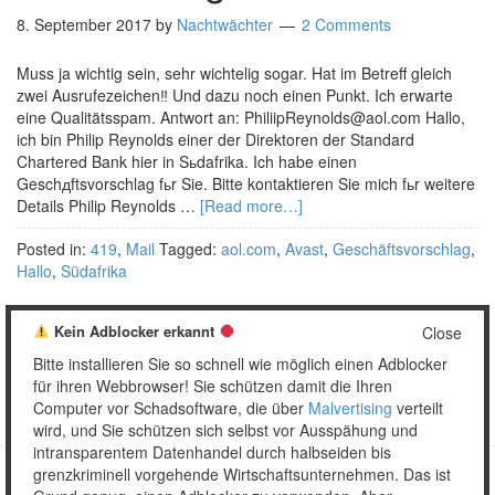
8. September 2017
by
Nachtwächter
2 Comments
Muss ja wichtig sein, sehr wichtelig sogar. Hat im Betreff gleich
zwei Ausrufezeichen‼ Und dazu noch einen Punkt. Ich erwarte
eine Qualitätsspam. Antwort an: PhiliipReynolds@aol.com Hallo,
ich bin Philip Reynolds einer der Direktoren der Standard
Chartered Bank hier in Sьdafrika. Ich habe einen
Geschдftsvorschlag fьr Sie. Bitte kontaktieren Sie mich fьr weitere
Details Philip Reynolds …
[Read more…]
Posted in:
419
,
Mail
Tagged:
aol.com
,
Avast
,
Geschäftsvorschlag
,
Hallo
,
Südafrika
Kein Adblocker erkannt
Close
Bitte installieren Sie so schnell wie möglich einen Adblocker
« Zurück
1
2
3
…
5
Weiter »
für ihren Webbrowser! Sie schützen damit die Ihren
Computer vor Schadsoftware, die über
Malvertising
verteilt
wird, und Sie schützen sich selbst vor Ausspähung und
intransparentem Datenhandel durch halbseiden bis
grenzkriminell vorgehende Wirtschaftsunternehmen. Das ist