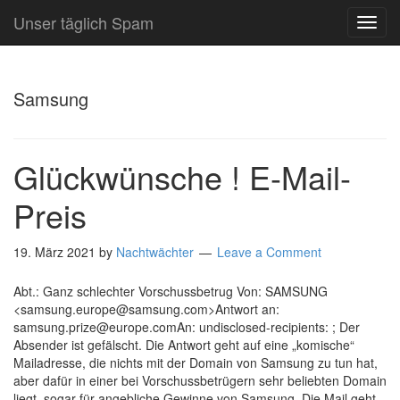
Unser täglich Spam
TOG
NAVI
Samsung
Glückwünsche ! E-Mail-
Preis
19. März 2021
by
Nachtwächter
Leave a Comment
Abt.: Ganz schlechter Vorschussbetrug Von: SAMSUNG
<samsung.europe@samsung.com>Antwort an:
samsung.prize@europe.comAn: undisclosed-recipients: ; Der
Absender ist gefälscht. Die Antwort geht auf eine „komische“
Mailadresse, die nichts mit der Domain von Samsung zu tun hat,
aber dafür in einer bei Vorschussbetrügern sehr beliebten Domain
liegt, sogar für angebliche Gewinne von Samsung. Die Mail geht