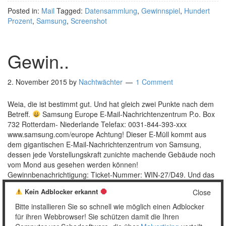
Posted in:
Mail
Tagged:
Datensammlung
,
Gewinnspiel
,
Hundert
Prozent
,
Samsung
,
Screenshot
Gewin..
2. November 2015
by
Nachtwächter
1 Comment
Weia, die ist bestimmt gut. Und hat gleich zwei Punkte nach dem
Betreff.
Samsung Europe E-Mail-Nachrichtenzentrum P.o. Box
732 Rotterdam- Niederlande Telefax: 0031-844-393-xxx
www.samsung.com/europe Achtung! Dieser E-Müll kommt aus
dem gigantischen E-Mail-Nachrichtenzentrum von Samsung,
dessen jede Vorstellungskraft zunichte machende Gebäude noch
vom Mond aus gesehen werden können!
Gewinnbenachrichtigung: Ticket-Nummer: WIN-27/D49. Und das
Beste daran: …
[Read more…]
Kein Adblocker erkannt
Close
Posted in:
419
,
Mail
Tagged:
europe.com
,
Lotteriegewinn
,
Bitte installieren Sie so schnell wie möglich einen Adblocker
Samsung
für ihren Webbrowser! Sie schützen damit die Ihren