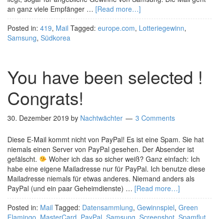
an ganz viele Empfänger …
[Read more…]
Posted in:
419
,
Mail
Tagged:
europe.com
,
Lotteriegewinn
,
Samsung
,
Südkorea
You have been selected !
Congrats!
30. Dezember 2019
by
Nachtwächter
3 Comments
Diese E-Mail kommt nicht von PayPal! Es ist eine Spam. Sie hat
niemals einen Server von PayPal gesehen. Der Absender ist
gefälscht.
Woher ich das so sicher weiß? Ganz einfach: Ich
habe eine eigene Mailadresse nur für PayPal. Ich benutze diese
Mailadresse niemals für etwas anderes. Niemand anders als
PayPal (und ein paar Geheimdienste) …
[Read more…]
Posted in:
Mail
Tagged:
Datensammlung
,
Gewinnspiel
,
Green
Flamingo
,
MasterCard
,
PayPal
,
Samsung
,
Screenshot
,
Spamflut