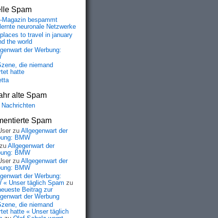
elle Spam
-Magazin bespammt
lernte neuronale Netzwerke
places to travel in january
nd the world
egenwart der Werbung:
W
Szene, die niemand
tet hatte
etta
ahr alte Spam
 Nachrichten
entierte Spam
User
zu
Allgegenwart der
bung: BMW
zu
Allgegenwart der
bung: BMW
User
zu
Allgegenwart der
bung: BMW
egenwart der Werbung:
« Unser täglich Spam
zu
neueste Beitrag zur
egenwart der Werbung
Szene, die niemand
tet hatte « Unser täglich