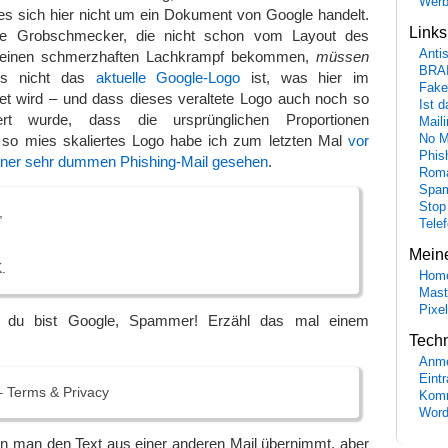
Wer
 es sich hier nicht um ein Dokument von Google handelt.
Link
che Grobschmecker, die nicht schon vom Layout des
Anti
es“ einen schmerzhaften Lachkrampf bekommen,
müssen
BRA
es nicht das
aktuelle Google-Logo
ist, was hier im
Fake
det wird – und dass dieses veraltete Logo auch noch so
Ist 
liert wurde, dass die ursprünglichen Proportionen
Maili
n so mies skaliertes Logo habe ich zum letzten Mal
vor
No M
Phis
 einer sehr dummen Phishing-Mail gesehen
.
Roma
Spa
Stop
,
Tele
Mein
.
Hom
Mast
Pixe
r, du bist Google, Spammer! Erzähl das mal einem
Tech
Anme
Eint
 Terms & Privacy
Komm
Word
nn man den Text aus einer anderen Mail übernimmt, aber