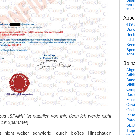
Spa
wer n
verli
Appet
419.
Die 
Hirn
I did
Scam
Spam
sons
Bein
Abge
AdN
Bund
Brie
Comp
Das 
Fina
Gewi
Gnob
Ist 
tzug „SPAM!“ ist natürlich von mir, denn ich werde nicht
Ratge
r für Spammer
]
SEO
Troj
t nicht weiter schwierig, durch bloßes Hinschauen