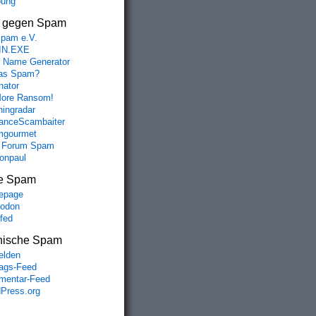
bung
s gegen Spam
spam e.V.
IN.EXE
 Name Generator
das Spam?
nator
ore Ransom!
hingradar
nceScambaiter
mgourmet
 Forum Spam
fonpaul
e Spam
epage
odon
lfed
nische Spam
lden
rags-Feed
entar-Feed
Press.org