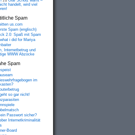
m
zu
Olaf Scholz warnt –
icht handelt, wird viel
eren!
itliche Spam
bitten us.com
erste Spam (englisch)
fick 2.0: Spaß mit Spam
 what i did for Mariya
baiter
, Internetbetrug und
tige WWW Abzocke
ahe Spam
speist
auseam
eswehrfragebogen im
fkasten?
uterbetrug
geht so gar nicht!
nzparasiten
nnspiele
belmatsch
mein Passwort sicher?
ber Internetkriminalität
s
aner-Board