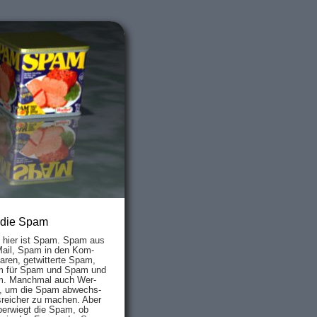
 die Spam
s hier ist Spam. Spam aus
Mail, Spam in den Kom­
aren, ge­twit­ter­te Spam,
 für Spam und Spam und
. Manch­mal auch Wer­
, um die Spam ab­wechs­
­reich­er zu mach­en. Aber
ber­wiegt die Spam, ob