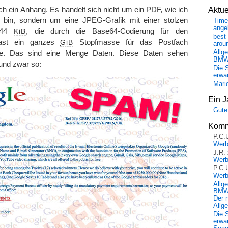
ich ein Anhang. Es handelt sich nicht um ein PDF, wie ich
Aktu
 bin, sondern um eine JPEG-Grafik mit einer stolzen
Time
ange
 744
, die durch die Base64-Codierung für den
KiB
best 
fast ein ganzes
Stopfmasse für das Postfach
GiB
arou
Allg
de. Das sind eine Menge Daten. Diese Daten sehen
BM
und zwar so:
Die 
erwar
Mari
Ein J
Gute
Komm
P.C.
Wer
J.R.
Wer
P.C.
Wer
Allg
BMW 
Der 
Allg
Die 
erwar