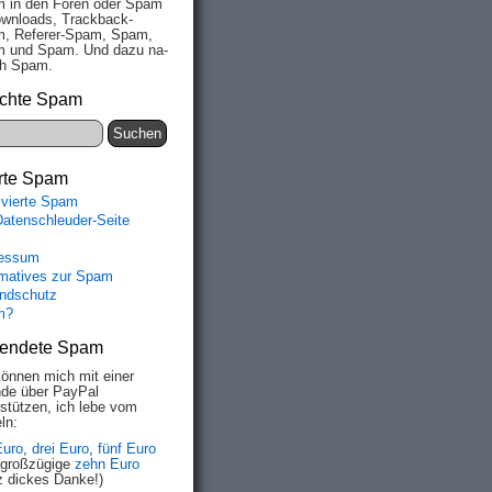
 in den Fo­ren oder Spam
wn­loads, Track­back-
, Re­fe­rer-Spam, Spam,
 und Spam. Und da­zu na­
ich Spam.
chte Spam
rte Spam
ivierte Spam
Datenschleuder-Seite
essum
rmatives zur Spam
ndschutz
m?
endete Spam
können mich mit einer
de über PayPal
rstützen, ich lebe vom
ln:
Euro
,
drei Euro
,
fünf Euro
 großzügige
zehn Euro
z dickes Danke!)