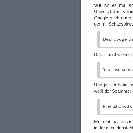
Will ich es mal s
Universität in Kol
Google auch nur ge
der mit Schadsoftwar
Dear Google Us
Das ist mal wieder
You have been s
Und ja, ich habe s
weiß der Spammer 
Find attached e
Moment mal, das ist
in der dann drinsteht