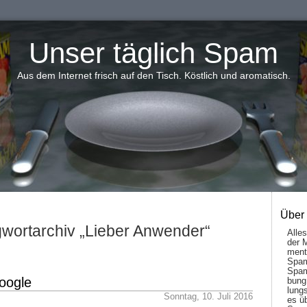
Unser täglich Spam
Aus dem Internet frisch auf den Tisch. Köstlich und aromatisch.
Über
wortarchiv „Lieber Anwender“
Alle
der 
men­t
Spam
Spam
oogle
bung
lungs
Sonntag, 10. Juli 2016
es ü