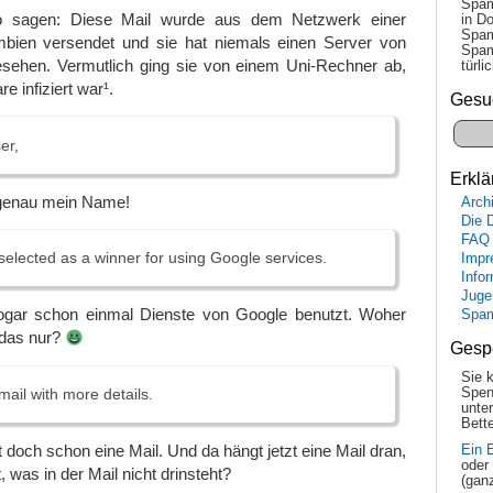
Spam
o sagen: Diese Mail wurde aus dem Netzwerk einer
in Do
Spam
umbien versendet und sie hat niemals einen Server von
Spam
sehen. Vermutlich ging sie von einem Uni-Rechner ab,
tür­l
e infiziert war¹.
Gesu
er,
Erklä
 genau mein Name!
Arch
Die 
FAQ
elected as a winner for using Google services.
Impr
Info
Juge
ogar schon einmal Dienste von Google benutzt. Woher
Spa
das nur?
Gesp
Sie 
mail with more details.
Spen
unte
Bette
 doch schon eine Mail. Und da hängt jetzt eine Mail dran,
Ein 
oder
, was in der Mail nicht drinsteht?
(gan