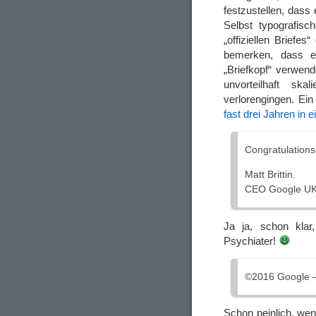
festzustellen, dass
Selbst typografis
„offiziellen Brief
bemerken, dass 
„Briefkopf“ verwen
unvorteilhaft ska
verlorengingen. Ei
fast drei Jahren in
Congratulations
Matt Brittin.
CEO Google UK
Ja ja, schon kla
Psychiater!
©2016 Google –
Schon peinlich, we