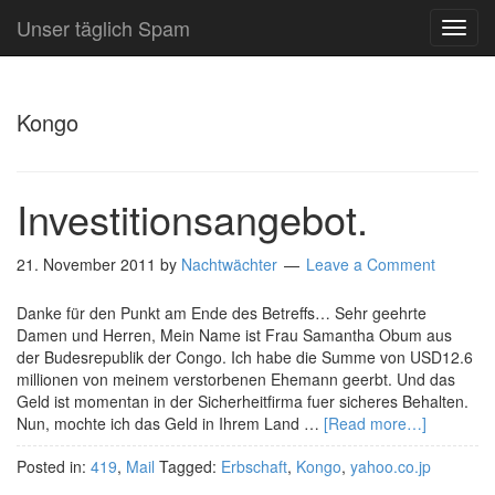
Unser täglich Spam
TOG
NAVI
Kongo
Investitionsangebot.
21. November 2011
by
Nachtwächter
Leave a Comment
Danke für den Punkt am Ende des Betreffs… Sehr geehrte
Damen und Herren, Mein Name ist Frau Samantha Obum aus
der Budesrepublik der Congo. Ich habe die Summe von USD12.6
millionen von meinem verstorbenen Ehemann geerbt. Und das
Geld ist momentan in der Sicherheitfirma fuer sicheres Behalten.
Nun, mochte ich das Geld in Ihrem Land …
[Read more…]
Posted in:
419
,
Mail
Tagged:
Erbschaft
,
Kongo
,
yahoo.co.jp