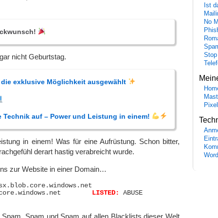
Ist 
Maili
No M
Phis
lückwunsch!
Roma
Spa
Stop
gar nicht Geburtstag.
Tele
Mein
 die exklusive Möglichkeit ausgewählt
Hom
Mast
Pixe
e Technik auf – Power und Leistung in einem!
Tech
Anme
Eint
istung in einem! Was für eine Aufrüstung. Schon bitter,
Komm
chgefühl derart hastig verabreicht wurde.
Word
ens zur Website in einer Domain…
sx.blob.core.windows.net

jnbhvfazsx.blob.core.windows.net	
LISTED:
 ABUSE

 Spam, Spam und Spam auf allen Blacklists dieser Welt