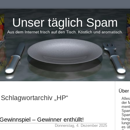
Unser täglich Spam
Aus dem Internet frisch auf den Tisch. Köstlich und aromatisch.
Über
Schlagwortarchiv „HP“
Alle
der 
men­t
Spam
Spam
ewinnspiel – Gewinner enthüllt!
bung
lungs
Donnerstag, 4. Dezember 2025
es ü