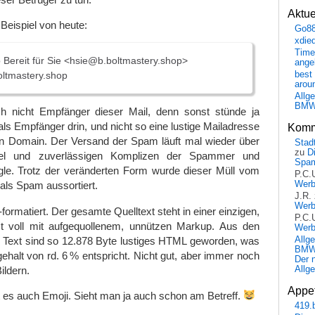
Aktu
 Beispiel von heute:
Go8
xdie
Time
Bereit für Sie <hsie@b.boltmastery.shop>
ange
best 
ltmastery.shop
arou
Allg
BM
lich nicht Empfänger dieser Mail, denn sonst stünde ja
ls Empfänger drin, und nicht so eine lustige Mailadresse
Komm
gen Domain. Der Versand der Spam läuft mal wieder über
Stadt
zu
D
el und zuverlässigen Komplizen der Spammer und
Spa
gle. Trotz der veränderten Form wurde dieser Müll vom
P.C.
Wer
als Spam aussortiert.
J.R.
Wer
ormatiert. Der gesamte Quelltext steht in einer einzigen,
P.C.
st voll mit aufgequollenem, unnützen Markup. Aus den
Wer
 Text sind so 12.878 Byte lustiges HTML geworden, was
Allg
BMW 
ehalt von rd. 6 % entspricht. Nicht gut, aber immer noch
Der 
ildern.
Allg
Appet
bt es auch Emoji. Sieht man ja auch schon am Betreff.
419.