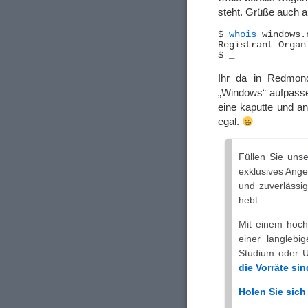
steht. Grüße auch a
$ 
whois
 windows.
Registrant Organ
Ihr da in Redmond
„Windows“ aufpassen
eine kaputte und a
egal.
Füllen Sie uns
exklusives Ange
und zuverlässig
hebt.
Mit einem hocha
einer langlebi
Studium oder U
die Vorräte si
Holen Sie sich 