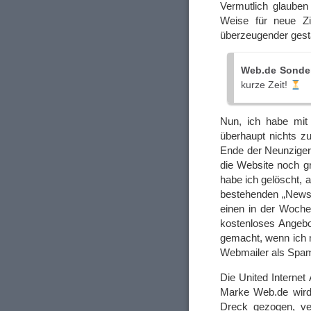
Vermutlich glaube
Weise für neue Zie
überzeugender gest
Web.de Sonde
kurze Zeit!
Nun, ich habe mi
überhaupt nichts z
Ende der Neunziger
die Website noch gr
habe ich gelöscht, 
bestehenden „Newsl
einen in der Woche 
kostenloses Angebo
gemacht, wenn ich 
Webmailer als Spa
Die United Internet
Marke Web.de wird 
Dreck gezogen, ve