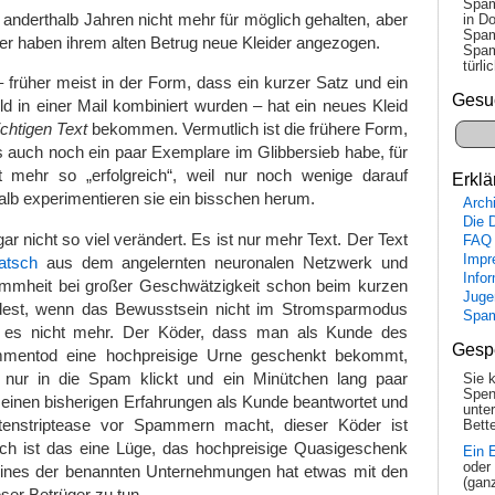
Spam
h anderthalb Jahren nicht mehr für möglich gehalten, aber
in Do
Spam
 haben ihrem alten Betrug neue Kleider angezogen.
Spam
tür­l
früher meist in der Form, dass ein kurzer Satz und ein
Gesu
Bild in einer Mail kombiniert wurden – hat ein neues Kleid
ichtigen Text
bekommen. Vermutlich ist die frühere Form,
s auch noch ein paar Exemplare im Glibbersieb habe, für
 mehr so „erfolgreich“, weil nur noch wenige darauf
Erklä
halb experimentieren sie ein bisschen herum.
Arch
Die 
 gar nicht so viel verändert. Es ist nur mehr Text. Der Text
FAQ
Impr
atsch
aus dem angelernten neuronalen Netzwerk und
Info
Dummheit bei großer Geschwätzigkeit schon beim kurzen
Juge
ndest, wenn das Bewusstsein nicht im Stromsparmodus
Spa
ibt es nicht mehr. Der Köder, dass man als Kunde des
Gesp
mentod eine hochpreisige Urne geschenkt bekommt,
nur in die Spam klickt und ein Minütchen lang paar
Sie 
Spen
inen bisherigen Erfahrungen als Kunde beantwortet und
unte
atenstriptease vor Spammern macht, dieser Köder ist
Bette
lich ist das eine Lüge, das hochpreisige Quasigeschenk
Ein 
oder
keines der benannten Unternehmungen hat etwas mit den
(gan
er Betrüger zu tun.