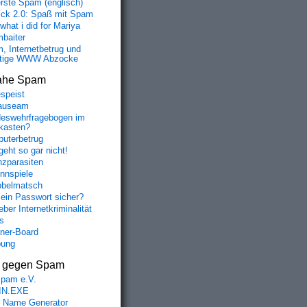
erste Spam (englisch)
fick 2.0: Spaß mit Spam
 what i did for Mariya
baiter
, Internetbetrug und
tige WWW Abzocke
ahe Spam
speist
auseam
eswehrfragebogen im
fkasten?
uterbetrug
geht so gar nicht!
nzparasiten
nnspiele
belmatsch
mein Passwort sicher?
ber Internetkriminalität
s
aner-Board
bung
s gegen Spam
spam e.V.
IN.EXE
 Name Generator