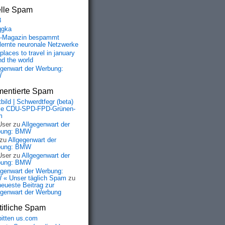
elle Spam
8
qgka
-Magazin bespammt
lernte neuronale Netzwerke
places to travel in january
nd the world
egenwart der Werbung:
W
entierte Spam
bild | Schwerdtfegr (beta)
ie CDU-SPD-FPD-Grünen-
m
User
zu
Allgegenwart der
bung: BMW
zu
Allgegenwart der
bung: BMW
User
zu
Allgegenwart der
bung: BMW
egenwart der Werbung:
« Unser täglich Spam
zu
neueste Beitrag zur
egenwart der Werbung
itliche Spam
bitten us.com