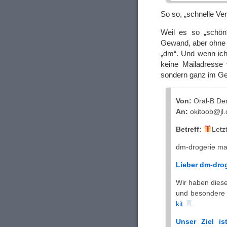
So so, „schnelle Ve
Weil es so „schön
Gewand, aber ohne 
„dm“. Und wenn ich
keine Mailadresse 
sondern ganz im Geg
Von:
Oral-B Den
An:
okitoob@jl.
Betreff:
Letz
dm-drogerie ma
Lieber dm-dro
Wir haben dies
und besondere 
kit
.
Unser Ziel i