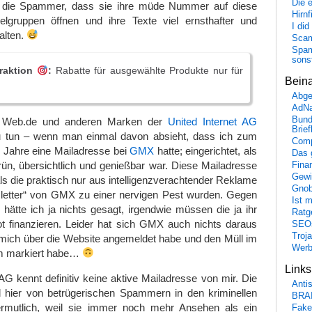
Die 
n die Spammer, dass sie ihre müde Nummer auf diese
Hirn
lgruppen öffnen und ihre Texte viel ernsthafter und
I did
alten.
Scam
Spam
sons
raktion
:
Rabatte für ausgewählte Produkte nur für
Bein
Abge
AdN
Bund
t Web.de und anderen Marken der
United Internet AG
Brie
u tun – wenn man einmal davon absieht, dass ich zum
Comp
 Jahre eine Mailadresse bei
GMX
hatte; eingerichtet, als
Das 
ün, übersichtlich und genießbar war. Diese Mailadresse
Fina
Gewi
als die praktisch nur aus intelligenzverachtender Reklame
Gnob
etter“ von GMX zu einer nervigen Pest wurden. Gegen
Ist 
hätte ich ja nichts gesagt, irgendwie müssen die ja ihr
Ratge
t finanzieren. Leider hat sich GMX auch nichts daraus
SEO
Troj
mich über die Website angemeldet habe und den Müll im
Wer
m markiert habe…
Link
 AG kennt definitiv keine aktive Mailadresse von mir. Die
Anti
hier von betrügerischen Spammern in den kriminellen
BRA
rmutlich, weil sie immer noch mehr Ansehen als ein
Fake