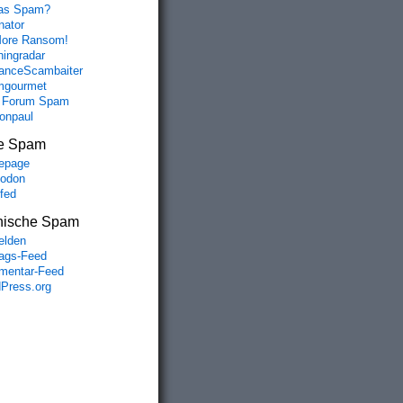
das Spam?
nator
ore Ransom!
hingradar
nceScambaiter
mgourmet
 Forum Spam
fonpaul
e Spam
epage
odon
lfed
nische Spam
lden
rags-Feed
entar-Feed
Press.org