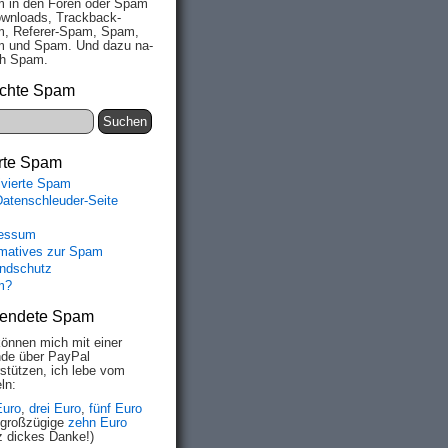
 in den Fo­ren oder Spam
wn­loads, Track­back-
, Re­fe­rer-Spam, Spam,
 und Spam. Und da­zu na­
ich Spam.
chte Spam
rte Spam
ivierte Spam
Datenschleuder-Seite
essum
rmatives zur Spam
ndschutz
m?
endete Spam
können mich mit einer
de über PayPal
rstützen, ich lebe vom
ln:
Euro
,
drei Euro
,
fünf Euro
 großzügige
zehn Euro
z dickes Danke!)