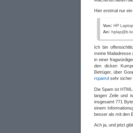
Hier erstmal nur ein
Von:
HP Laptop 
An:
hplap@b.bo
Ich bin offensicht
meine Mailadresse a
in einer fragwürdi
den dicken Kump
Betrüger, über Goo
rspamd
sehr sicher 
Die Spam ist HTML-f
langen Zeile und i
insgesamt 771 Byte
einem Informationsg
besser als mit den B
Ach ja, und jetzt gi