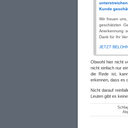
unterstreichen
Kunde geschät
Wir freuen uns,
geschätzten G
Anerkennung s
Dank für Ihr Ve
JETZT BELOH
Obwohl hier nicht 
nicht einfach nur e
die Rede ist, kan
erkennen, dass es d
Nicht darauf reinfa
Leuten gibt es kei
Schla
Abg