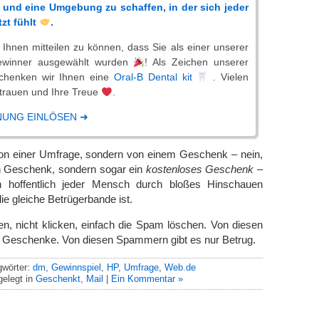
 und eine Umgebung zu schaffen, in der sich jeder
zt fühlt
.
 Ihnen mitteilen zu können, dass Sie als einer unserer
ewinner ausgewählt wurden
! Als Zeichen unserer
chenken wir Ihnen eine
Oral-B Dental kit
. Vielen
rtrauen und Ihre Treue
.
NUNG EINLÖSEN ➜
von einer Umfrage, sondern von einem Geschenk – nein,
in Geschenk, sondern sogar ein
kostenloses Geschenk
–
n hoffentlich jeder Mensch durch bloßes Hinschauen
ie gleiche Betrügerbande ist.
llen, nicht klicken, einfach die Spam löschen. Von diesen
ne Geschenke. Von diesen Spammern gibt es nur Betrug.
gwörter:
dm
,
Gewinnspiel
,
HP
,
Umfrage
,
Web.de
elegt in
Geschenkt
,
Mail
|
Ein Kommentar »