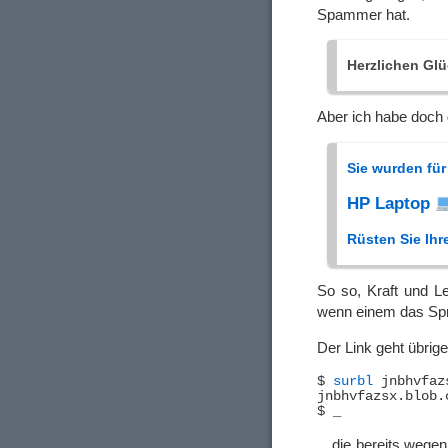
Spammer hat.
Herzlichen G
Aber ich habe doch 
Sie wurden für
HP Laptop
Rüsten Sie Ihr
So so, Kraft und Le
wenn einem das Spra
Der Link geht übrig
$ 
surbl
 jnbhvfaz
…die bereits wegen