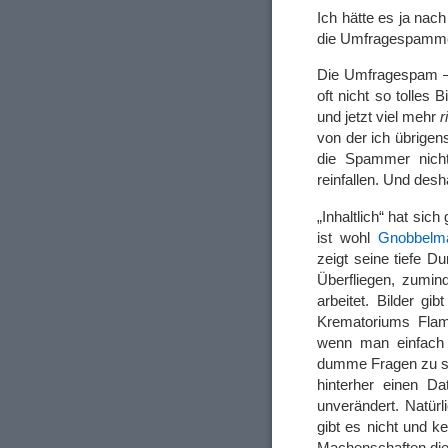
Ich hätte es ja nac
die Umfragespammer
Die Umfragespam – 
oft nicht so tolles 
und jetzt viel mehr
r
von der ich übrigen
die Spammer nicht
reinfallen. Und des
„Inhaltlich“ hat sich
ist wohl
Gnobbelm
zeigt seine tiefe 
Überfliegen, zumi
arbeitet. Bilder g
Krematoriums Flam
wenn man einfach 
dumme Fragen zu se
hinterher einen D
unverändert. Natür
gibt es nicht und 
Machenschaften dies