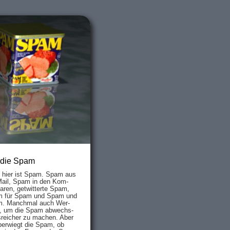
 die Spam
s hier ist Spam. Spam aus
Mail, Spam in den Kom­
aren, ge­twit­ter­te Spam,
 für Spam und Spam und
. Manch­mal auch Wer­
, um die Spam ab­wechs­
­reich­er zu mach­en. Aber
ber­wiegt die Spam, ob