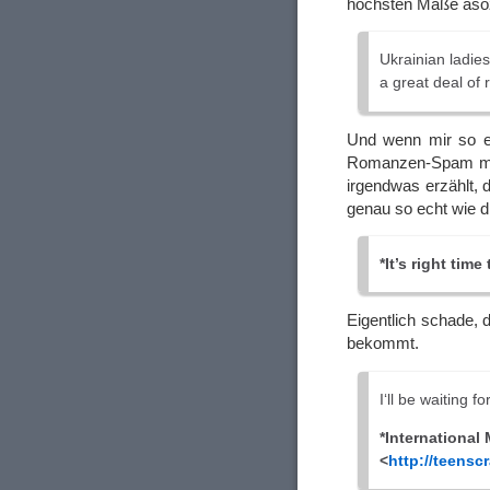
höchsten Maße asoz
Ukrainian ladie
a great deal of 
Und wenn mir so ei
Romanzen-Spam mit
irgendwas erzählt, 
genau so echt wie d
*It’s right tim
Eigentlich schade,
bekommt.
I‘ll be waiting f
*International
<
http://teenscr