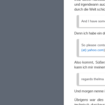
und irgendwann auc
durch die Welt schi
And I have some
Denn ich habe ein 
So please conta
(at) yahoo.com
Also kommt, Süßer,
kann ich mir meinen 
regards thelma
Und morgen nenne i
Übrigens war dies
technisch durchaus