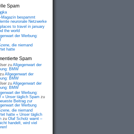
elle Spam
qgka
-Magazin bespammt
lernte neuronale Netzwerke
places to travel in january
nd the world
egenwart der Werbung:
W
Szene, die niemand
tet hatte
entierte Spam
User
zu
Allgegenwart der
bung: BMW
zu
Allgegenwart der
bung: BMW
User
zu
Allgegenwart der
bung: BMW
egenwart der Werbung:
« Unser täglich Spam
zu
neueste Beitrag zur
egenwart der Werbung
Szene, die niemand
tet hatte « Unser täglich
m
zu
Olaf Scholz warnt –
icht handelt, wird viel
eren!