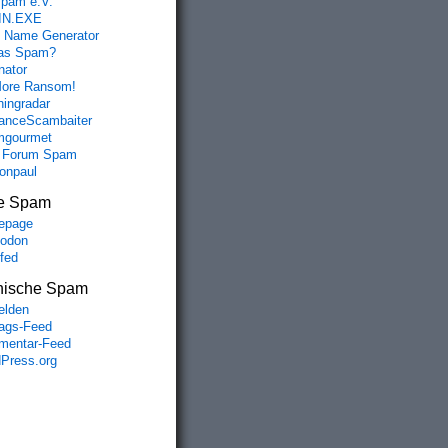
spam e.V.
IN.EXE
 Name Generator
das Spam?
nator
ore Ransom!
hingradar
nceScambaiter
mgourmet
 Forum Spam
fonpaul
e Spam
epage
odon
lfed
nische Spam
lden
rags-Feed
entar-Feed
Press.org