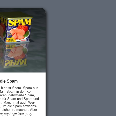
 die Spam
s hier ist Spam. Spam aus
Mail, Spam in den Kom­
aren, ge­twit­ter­te Spam,
 für Spam und Spam und
. Manch­mal auch Wer­
, um die Spam ab­wechs­
­reich­er zu mach­en. Aber
ber­wiegt die Spam, ob