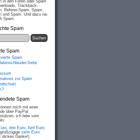
 in den Fo­ren oder Spam
wn­loads, Track­back-
, Re­fe­rer-Spam, Spam,
 und Spam. Und da­zu na­
ich Spam.
chte Spam
rte Spam
ivierte Spam
Datenschleuder-Seite
essum
rmatives zur Spam
ndschutz
m?
endete Spam
können mich mit einer
de über PayPal
rstützen, ich lebe vom
ln:
Euro
,
drei Euro
,
fünf Euro
 großzügige
zehn Euro
z dickes Danke!)