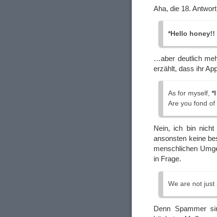
Aha, die 18. Antwort
*Hello honey!!
…aber deutlich mehr
erzählt, dass ihr Ap
As for myself,
*
Are you fond of
Nein, ich bin nich
ansonsten keine bes
menschlichen Umge
in Frage.
We are not just 
Denn Spammer sind