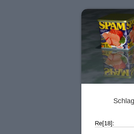
Schlag
Re[18]: