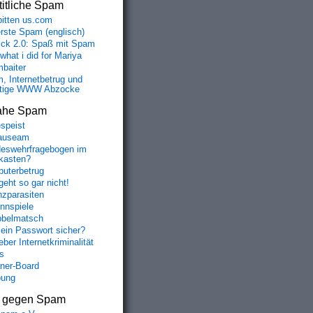
itliche Spam
bitten us.com
erste Spam (englisch)
fick 2.0: Spaß mit Spam
 what i did for Mariya
baiter
, Internetbetrug und
tige WWW Abzocke
ahe Spam
speist
auseam
eswehrfragebogen im
fkasten?
uterbetrug
geht so gar nicht!
nzparasiten
nnspiele
belmatsch
mein Passwort sicher?
ber Internetkriminalität
s
aner-Board
bung
s gegen Spam