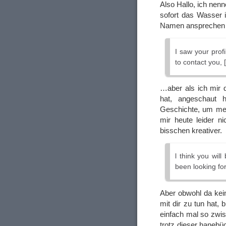
Also Hallo, ich nen
sofort das Wasser 
Namen anspreche
I saw your prof
to contact you, 
…aber als ich mir de
hat, angeschaut
Geschichte, um mei
mir heute leider ni
bisschen kreativer.
l think you wil
been looking for
Aber obwohl da kei
mit dir zu tun hat, 
einfach mal so zwis
trotz dieser haneb