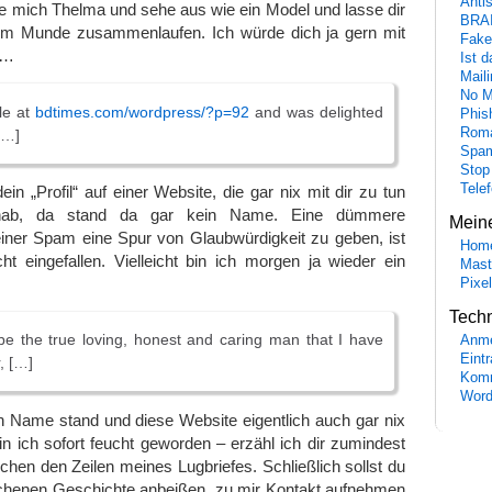
Anti
ne mich Thelma und sehe aus wie ein Model und lasse dir
BRA
im Munde zusammenlaufen. Ich würde dich ja gern mit
Fake
n…
Ist 
Maili
No M
ile at
bdtimes.com/wordpress/?p=92
and was delighted
Phis
Roma
[…]
Spa
Stop
Tele
in „Profil“ auf einer Website, die gar nix mit dir zu tun
 hab, da stand da gar kein Name. Eine dümmere
Mein
ner Spam eine Spur von Glaubwürdigkeit zu geben, ist
Hom
cht eingefallen. Vielleicht bin ich morgen ja wieder ein
Mast
Pixe
Tech
l be the true loving, honest and caring man that I have
Anme
Eint
, […]
Komm
Word
n Name stand und diese Website eigentlich auch gar nix
bin ich sofort feucht geworden – erzähl ich dir zumindest
chen den Zeilen meines Lugbriefes. Schließlich sollst du
üchenen Geschichte anbeißen, zu mir Kontakt aufnehmen