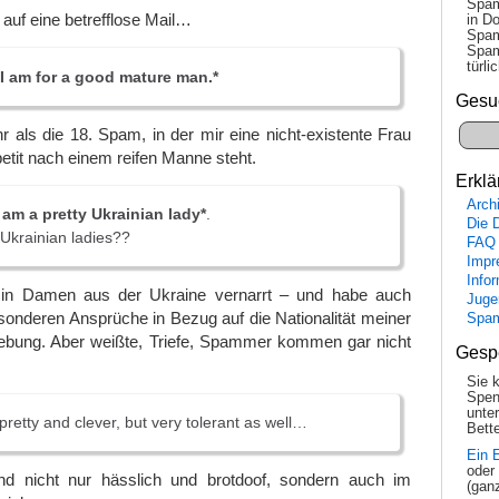
Spam
 auf eine betrefflose Mail…
in Do
Spam
Spam
tür­l
 I am for a good mature man.*
Gesu
 als die 18. Spam, in der mir eine nicht-existente Frau
petit nach einem reifen Manne steht.
Erklä
Arch
I am a pretty Ukrainian lady*
.
Die 
 Ukrainian ladies??
FAQ
Impr
Info
t in Damen aus der Ukraine vernarrt – und habe auch
Juge
onderen Ansprüche in Bezug auf die Nationalität meiner
Spa
bung. Aber weißte, Triefe, Spammer kommen gar nicht
Gesp
Sie 
Spen
unte
pretty and clever, but very tolerant as well…
Bette
Ein 
oder
 nicht nur hässlich und brotdoof, sondern auch im
(gan