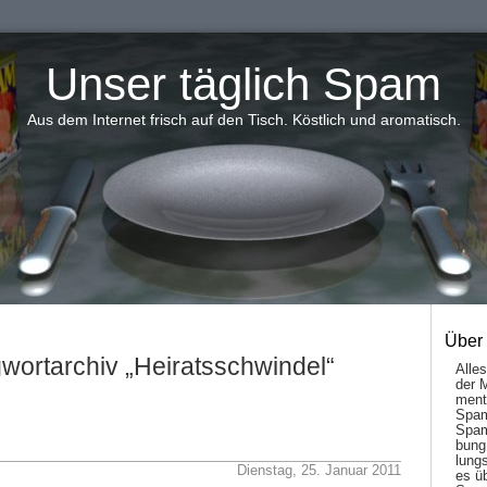
Unser täglich Spam
Aus dem Internet frisch auf den Tisch. Köstlich und aromatisch.
Über
wortarchiv „Heiratsschwindel“
Alle
der 
men­t
Spam
Spam
bung
lungs
Dienstag, 25. Januar 2011
es ü