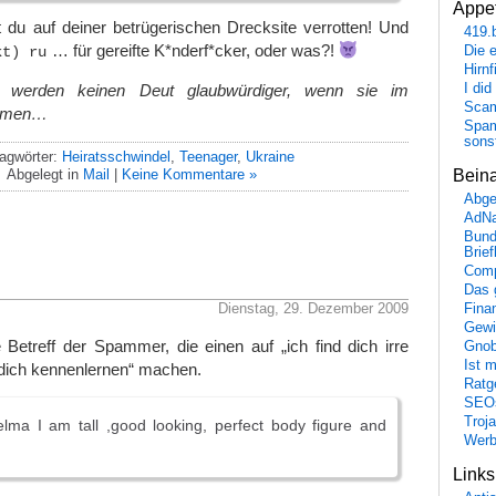
Appet
 du auf deiner betrügerischen Drecksite verrotten! Und
419.
… für gereifte K*nderf*cker, oder was?!
Die 
kt) ru
Hirn
I did
“ werden keinen Deut glaubwürdiger, wenn sie im
Scam
ommen…
Spam
sons
agwörter:
Heiratsschwindel
,
Teenager
,
Ukraine
Bein
Abgelegt in
Mail
|
Keine Kommentare »
Abge
AdN
Bund
Brie
Comp
Das 
Dienstag, 29. Dezember 2009
Fina
Gewi
 Betreff der Spammer, die einen auf „ich find dich irre
Gnob
Ist 
l dich kennenlernen“ machen.
Ratge
SEO
Troj
lma I am tall ,good looking, perfect body figure and
Wer
Link