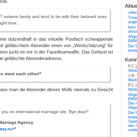
ial.
Aktu
xdie
s? esteem family and tend to be with their beloved ones
Time
ange
right time…
best 
arou
Allg
ne dutzendhaft in das virtuelle Postfach schwappende
BM
 gefälschtem Absender einen von „Wertschätzung“ für
Die 
erwar
denn juckt es mir in der Faustfeuerwaffe. Das Gefasel ist
ie gefälschte Absenderadresse.
Komm
P.C.
Wer
e to meet each other!*
J.R.
Wer
P.C.
 dass man die Absender dieses Mülls niemals zu Gesicht
Wer
Allg
BMW 
Der 
Allg
or you on international marriage site. Bye dear!!
Die 
erwar
Spa
 Marriage Agency
wer n
azy.ru
>*
verli