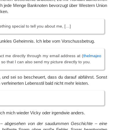
h jede Menge Banknoten bevorzugt über Western Union
cken.
thing special to tell you about me, […]
dunkles Geheimnis. Ich lebe vom Vorschussbetrug.
ct me directly through my email address at (
thelmajeo
) so that I can also send my picture directly to you.
 und sei so bescheuert, dass du darauf abfährst. Sonst
verfeinerten Lebensstil bald nicht mehr leisten.
ch mich wieder Vicky oder irgendwie anders.
 – abgesehen von der saudummen Geschichte – eine
 brillante Spam ohne große Fehler. Sogar beantworten