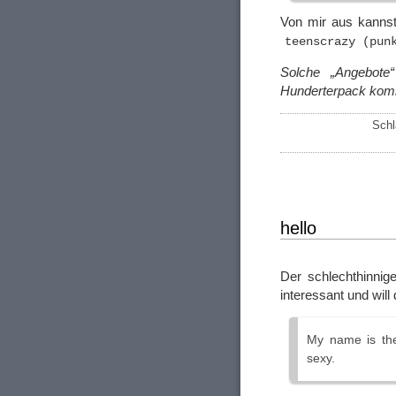
Von mir aus kannst
teenscrazy (pun
Solche „Angebote
Hunderterpack k
Schl
hello
Der schlechthinnige
interessant und wil
My name is the
sexy.