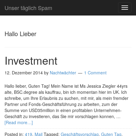
Unser täglich Spam
TOG
NAVI
Hallo Lieber
Investment
12. Dezember 2014
by
Nachtwächter
1 Comment
Hallo lieber, Guten Tag! Mein Name ist Ms Jessica Ziegler 44yrs
alte, BSC.degree als kauffrau, bin ich momentan hier im UK. Ich
schreibe, um Ihre Erlaubnis zu suchen, mit mir, als mein fremder
Partner und Fonds-Geschäftsführung zu arbeiten, zum der
Summe von USD35million in einen profitablen Unternehmen-
Geschäft zu investieren, das Sie mir vorschlagen konnen, …
[Read more…]
Posted in:
419
,
Mail
Tagged:
Geschäftsvorschlag
,
Guten Tag
,