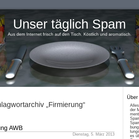
Unser täglich Spam
Aus dem Internet frisch auf den Tisch. Köstlich und aromatisch.
Über
lagwortarchiv „Firmierung“
Alle
der 
men­t
Spam
Spam
dung AWB
bung
lungs
Dienstag, 5. März 2013
es ü