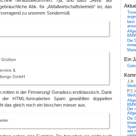
schine herausbekommen. Tja, und dass „AWB“ auf
Aktu
ebräuchliche Abk. für „Abfallwirtschaftsbetrieb“ ist, das
rvorragend zu unserem Sondermüll.
Time
ange
best 
arou
Allg
BM
Die 
erwar
Mari
Ein J
n Grüßen
Gute
service &
Komm
ttlungs GmbH
J.R.
Wer
P.C.
h mitten in der Firmierung! Geradezu erstklassisch. Dank
Wer
der HTML-formatierten Spam gewählten doppelten
Allg
ht das gleich noch ein bisschen mieser aus.
BMW 
Der 
Allg
Die 
eiter
erwar
Spa
wer n
verli