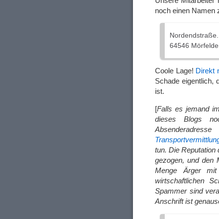
Unsere Mitarbeiter
noch einen Namen 
Nordendstraße.
64546 Mörfelde
Coole Lage!
Direkt
Schade eigentlich,
ist.
[
Falls es jemand i
dieses Blogs no
Absenderadresse
Transportvermittl
tun. Die Reputation
gezogen, und den M
Menge Ärger mit 
wirtschaftlichen 
Spammer sind vera
Anschrift ist genau