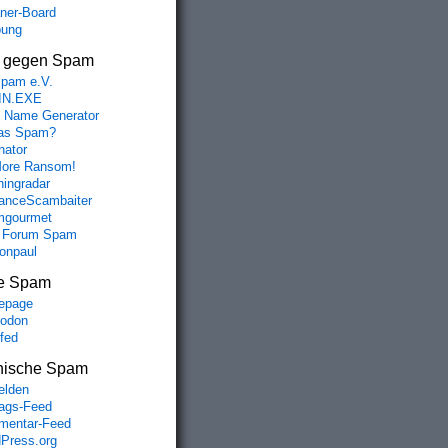
aner-Board
bung
s gegen Spam
spam e.V.
IN.EXE
 Name Generator
das Spam?
nator
ore Ransom!
hingradar
nceScambaiter
mgourmet
 Forum Spam
fonpaul
e Spam
epage
odon
lfed
nische Spam
lden
rags-Feed
entar-Feed
Press.org