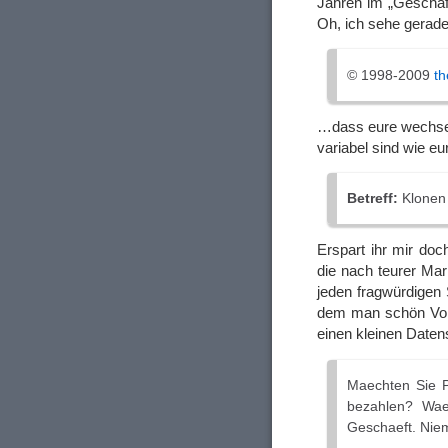
Jahren im „Geschäft
Oh, ich sehe gera
© 1998-2009
th
…dass eure wechseln
variabel sind wie e
Betreff:
Klonen 
Erspart ihr mir doc
die nach teurer Mar
jeden fragwürdigen 
dem man schön Vor
einen kleinen Datens
Maechten Sie 
bezahlen? Wae
Geschaeft. Nie