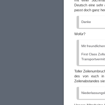
mit einer Suchma
Deutsch eine sehr g
passt doch ganz he
Danke
Wofür?
Mit freundliche
First Class Zoll
Transportvermi
Toller Zeilenumbruc
des von euch in 
Zeilenabstandes sie
Niederlassungsl