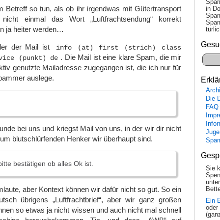
Spam
 im Betreff so tun, als ob ihr irgendwas mit Gütertransport
in Do
Spam
icht einmal das Wort „Luftfrachtsendung“ korrekt
Spam
n ja heiter werden…
tür­l
Gesu
er der Mail ist
info (at) first (strich) class
. Die Mail ist eine klare Spam, die mir
vice (punkt) de
ktiv genutzte Mailadresse zugegangen ist, die ich nur für
Spammer auslege.
Erklä
Arch
Die 
FAQ
Impr
Info
Kunde bei uns und kriegst Mail von uns, in der wir dir nicht
Juge
um blutschlürfenden Henker wir überhaupt sind.
Spa
Gesp
tte bestätigen ob alles Ok ist.
Sie 
Spen
unte
aute, aber Kontext können wir dafür nicht so gut. So ein
Bette
sch übrigens „Luftfrachtbrief“, aber wir ganz großen
Ein 
oder
en so etwas ja nicht wissen und auch nicht mal schnell
(gan