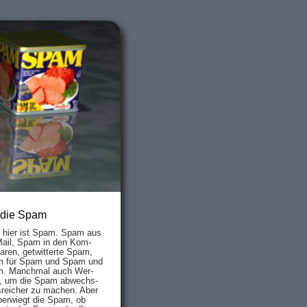
 die Spam
s hier ist Spam. Spam aus
Mail, Spam in den Kom­
aren, ge­twit­ter­te Spam,
 für Spam und Spam und
. Manch­mal auch Wer­
, um die Spam ab­wechs­
­reich­er zu mach­en. Aber
ber­wiegt die Spam, ob