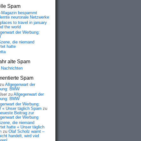
elle Spam
-Magazin bespammt
lernte neuronale Netzwerke
places to travel in january
nd the world
egenwart der Werbung:
W
Szene, die niemand
tet hatte
etta
ahr alte Spam
 Nachrichten
entierte Spam
zu
Allgegenwart der
bung: BMW
User
zu
Allgegenwart der
bung: BMW
egenwart der Werbung:
« Unser täglich Spam
zu
neueste Beitrag zur
egenwart der Werbung
Szene, die niemand
tet hatte « Unser täglich
m
zu
Olaf Scholz warnt –
icht handelt, wird viel
eren!