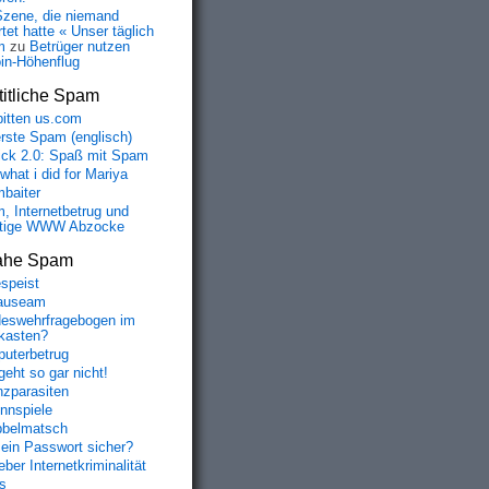
Szene, die niemand
tet hatte « Unser täglich
m
zu
Betrüger nutzen
oin-Höhenflug
itliche Spam
bitten us.com
erste Spam (englisch)
fick 2.0: Spaß mit Spam
 what i did for Mariya
baiter
, Internetbetrug und
tige WWW Abzocke
ahe Spam
speist
auseam
eswehrfragebogen im
fkasten?
uterbetrug
geht so gar nicht!
nzparasiten
nnspiele
belmatsch
mein Passwort sicher?
ber Internetkriminalität
s