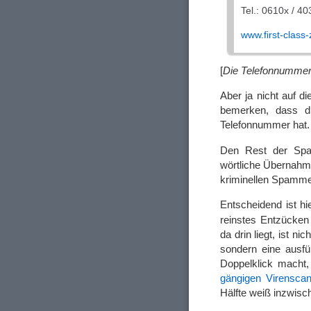
Tel.: 0610x / 4
www.first-class-
[
Die Telefonnummer 
Aber ja nicht auf 
bemerken, dass d
Telefonnummer hat.
Den Rest der Spam
wörtliche Übernahm
kriminellen Spamme
Entscheidend ist h
reinstes Entzücken
da drin liegt, ist 
sondern eine ausfü
Doppelklick macht,
gängigen Virenscan
Hälfte weiß inzwisc