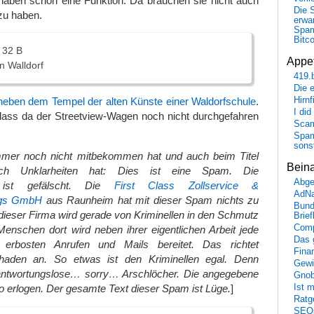
 haben schon eine Funktion. Da brauchen sie nicht auch
Die 
zu haben.
erwar
Spa
Bitc
 32 B
Appet
n Walldorf
419.
Die 
Hirn
 neben dem Tempel der alten Künste einer Waldorfschule
.
I did
 dass da der Streetview-Wagen noch nicht durchgefahren
Scam
Spam
sons
mmer noch nicht mitbekommen hat und auch beim Titel
Bein
ch Unklarheiten hat: Dies ist eine Spam. Die
Abge
 ist gefälscht. Die
First Class Zollservice &
AdN
ungs GmbH
aus Raunheim hat mit dieser Spam nichts zu
Bund
 dieser Firma wird gerade von Kriminellen in den Schmutz
Brie
Comp
enschen dort wird neben ihrer eigentlichen Arbeit jede
Das 
erbosten Anrufen und Mails bereitet. Das richtet
Fina
Schaden an. So etwas ist den Kriminellen egal. Denn
Gewi
ntwortungslose… sorry… Arschlöcher. Die angegebene
Gnob
Ist 
so erlogen. Der gesamte Text dieser Spam ist Lüge.
]
Ratge
SEO