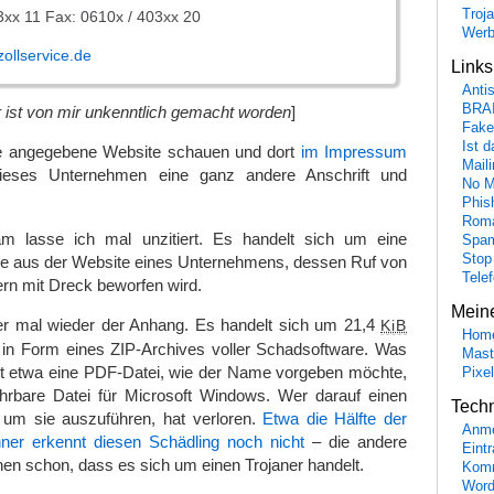
Troj
03xx 11 Fax: 0610x / 403xx 20
Wer
zollservice.de
Link
Anti
BRA
ist von mir unkenntlich gemacht worden
]
Fake
Ist 
die angegebene Website schauen und dort
im Impressum
Maili
ieses Unternehmen eine ganz andere Anschrift und
No M
Phis
Roma
 lasse ich mal unzitiert. Es handelt sich um eine
Spa
Stop
e aus der Website eines Unternehmens, dessen Ruf von
Tele
rn mit Dreck beworfen wird.
Mein
ier mal wieder der Anhang. Es handelt sich um 21,4
KiB
Hom
 in Form eines ZIP-Archives voller Schadsoftware. Was
Mast
nicht etwa eine PDF-Datei, wie der Name vorgeben möchte,
Pixe
hrbare Datei für Microsoft Windows. Wer darauf einen
Tech
 um sie auszuführen, hat verloren.
Etwa die Hälfte der
Anme
ner erkennt diesen Schädling noch nicht
– die andere
Eint
hen schon, dass es sich um einen Trojaner handelt.
Komm
Word