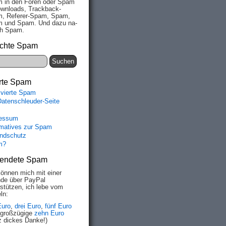
 in den Fo­ren oder Spam
wn­loads, Track­back-
, Re­fe­rer-Spam, Spam,
 und Spam. Und da­zu na­
ich Spam.
chte Spam
rte Spam
ivierte Spam
Datenschleuder-Seite
essum
rmatives zur Spam
ndschutz
m?
endete Spam
können mich mit einer
de über PayPal
rstützen, ich lebe vom
ln:
Euro
,
drei Euro
,
fünf Euro
 großzügige
zehn Euro
z dickes Danke!)