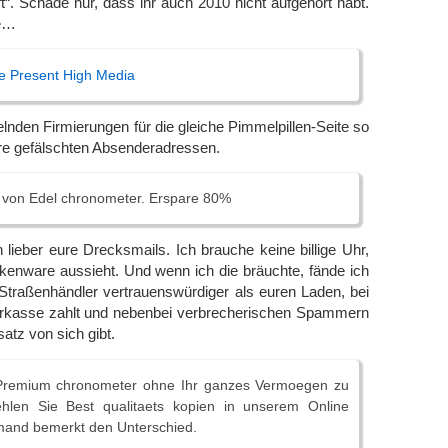
“. Schade nur, dass ihr auch 2010 nicht aufgehört habt.
de…
e Present High Media
den Firmierungen für die gleiche Pimmelpillen-Seite so
ure gefälschten Absenderadressen.
von Edel chronometer. Erspare 80%
h lieber eure Drecksmails. Ich brauche keine billige Uhr,
kenware aussieht. Und wenn ich die bräuchte, fände ich
Straßenhändler vertrauenswürdiger als euren Laden, bei
kasse zahlt und nebenbei verbrecherischen Spammern
atz von sich gibt.
Premium chronometer ohne Ihr ganzes Vermoegen zu
hlen Sie Best qualitaets kopien in unserem Online
mand bemerkt den Unterschied.