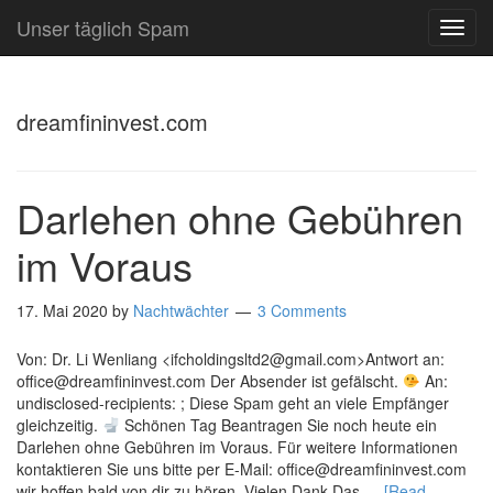
Unser täglich Spam
TOG
NAVI
dreamfininvest.com
Darlehen ohne Gebühren
im Voraus
17. Mai 2020
by
Nachtwächter
3 Comments
Von: Dr. Li Wenliang <ifcholdingsltd2@gmail.com>Antwort an:
office@dreamfininvest.com Der Absender ist gefälscht.
An:
undisclosed-recipients: ; Diese Spam geht an viele Empfänger
gleichzeitig.
Schönen Tag Beantragen Sie noch heute ein
Darlehen ohne Gebühren im Voraus. Für weitere Informationen
kontaktieren Sie uns bitte per E-Mail: office@dreamfininvest.com
wir hoffen bald von dir zu hören. Vielen Dank Das …
[Read