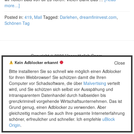
more…]
Posted in:
419
,
Mail
Tagged:
Darlehen
,
dreamfininvest.com
,
Schönen Tag
Copyright © 2026 Unser täglich Spam.
Mobile
WordPress Theme by themehall.com
Kein Adblocker erkannt
Close
Bitte installieren Sie so schnell wie möglich einen Adblocker
für ihren Webbrowser! Sie schützen damit die Ihren
Computer vor Schadsoftware, die über
Malvertising
verteilt
wird, und Sie schützen sich selbst vor Ausspähung und
intransparentem Datenhandel durch halbseiden bis
grenzkriminell vorgehende Wirtschaftsunternehmen. Das ist
Grund genug, einen Adblocker zu verwenden. Aber
gleichzeitig machen Sie auch Ihre gesamte Interneterfahrung
schöner, erfreulicher und schneller. Ich empfehle
uBlock
Origin
.