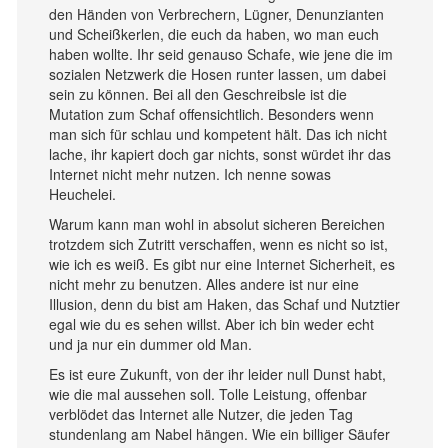
den Händen von Verbrechern, Lügner, Denunzianten
und Scheißkerlen, die euch da haben, wo man euch
haben wollte. Ihr seid genauso Schafe, wie jene die im
sozialen Netzwerk die Hosen runter lassen, um dabei
sein zu können. Bei all den Geschreibsle ist die
Mutation zum Schaf offensichtlich. Besonders wenn
man sich für schlau und kompetent hält. Das ich nicht
lache, ihr kapiert doch gar nichts, sonst würdet ihr das
Internet nicht mehr nutzen. Ich nenne sowas
Heuchelei.
Warum kann man wohl in absolut sicheren Bereichen
trotzdem sich Zutritt verschaffen, wenn es nicht so ist,
wie ich es weiß. Es gibt nur eine Internet Sicherheit, es
nicht mehr zu benutzen. Alles andere ist nur eine
Illusion, denn du bist am Haken, das Schaf und Nutztier
egal wie du es sehen willst. Aber ich bin weder echt
und ja nur ein dummer old Man.
Es ist eure Zukunft, von der ihr leider null Dunst habt,
wie die mal aussehen soll. Tolle Leistung, offenbar
verblödet das Internet alle Nutzer, die jeden Tag
stundenlang am Nabel hängen. Wie ein billiger Säufer