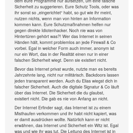
dem eure Programme nur aufsetzen, um eine falsche
Sicherheit zu suggerieren. Eure Schutz Tools, oder was
ihr sonst so „eingerichtet“ habt, so gut wie ihr meint,
nutzen nichts, wenn man von hinten an Information
kommen kann. Eure Schutzmaßnahmen helfen nur
gegen direkte Idiotenhacker. Noch nie was von
Hintertüren gehört was?! Wer das Internet in seinen
Händen hält, kommt problemlos an jede Firewall & Co
vorbei. Egal in welcher Form auch immer, anonym ist
nur ein Wort, das in der Realität einen nur in einer
falschen Sicherheit wiegt. Denn sie existiert nicht.
Bevor das Internet privat wurde, nutzte man es bereits
Jahrzehnte lang, nicht nur militärisch. Backdoors lassen
jeden transparent werden. Auch du Elias wiegst dich in
falscher Sicherheit. Auch die digitale Signatur & Co läuft
über das Internet. Die Sicherheit die du glaubst,
existiert nicht. Die gab es nie von Anfang an nicht.
Der Internet Erfinder sagt, das Internet ist zu einem
Misthaufen verkommen und ihr habt nicht kapiert, was
er damit ausdrücken wollte. Natürlich kann er nicht
erwähnen, das Internet und Sicherheit ein Witz ist. Egal
was und wie ihr was tut. Die Leitung des Internet ist in