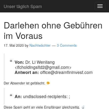
Unser täglich Spam
TOG
NAVI
Darlehen ohne Gebühren
im Voraus
17. Mai 2020
by
Nachtwächter
3 Comments
Von:
Dr. Li Wenliang
<ifcholdingsltd2@gmail.com>
Antwort an:
office@dreamfininvest.com
Der Absender ist gefälscht.
An:
undisclosed-recipients: ;
Diese Spam geht an viele Empfänger gleichzeitig.