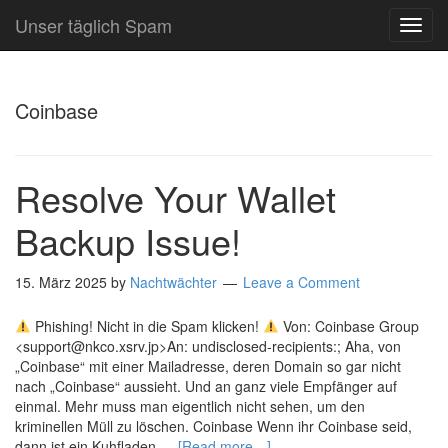
Unser täglich Spam
TOG
NAVI
Coinbase
Resolve Your Wallet
Backup Issue!
15. März 2025
by
Nachtwächter
Leave a Comment
Phishing! Nicht in die Spam klicken!
Von: Coinbase Group
<support@nkco.xsrv.jp>An: undisclosed-recipients:; Aha, von
„Coinbase“ mit einer Mailadresse, deren Domain so gar nicht
nach „Coinbase“ aussieht. Und an ganz viele Empfänger auf
einmal. Mehr muss man eigentlich nicht sehen, um den
kriminellen Müll zu löschen. Coinbase Wenn ihr Coinbase seid,
dann ist ein Kuhfladen …
[Read more…]