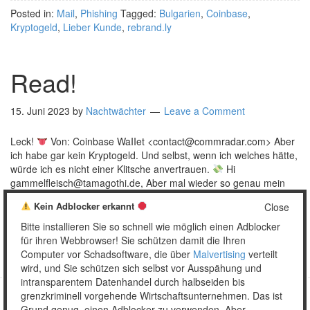
Posted in:
Mail
,
Phishing
Tagged:
Bulgarien
,
Coinbase
,
Kryptogeld
,
Lieber Kunde
,
rebrand.ly
Read!
15. Juni 2023
by
Nachtwächter
Leave a Comment
Leck!
Von: Coinbase WaIIet <contact@commradar.com> Aber
ich habe gar kein Kryptogeld. Und selbst, wenn ich welches hätte,
würde ich es nicht einer Klitsche anvertrauen.
Hi
gammelfleisch@tamagothi.de, Aber mal wieder so genau mein
Name!
We have changed our current Terms and Conditions to
Kein Adblocker erkannt
Close
fall in line with the latest rules. You have 2 …
[Read more…]
Bitte installieren Sie so schnell wie möglich einen Adblocker
Posted in:
Mail
,
Phishing
Tagged:
Coinbase
,
Kenia
für ihren Webbrowser! Sie schützen damit die Ihren
Computer vor Schadsoftware, die über
Malvertising
verteilt
wird, und Sie schützen sich selbst vor Ausspähung und
intransparentem Datenhandel durch halbseiden bis
grenzkriminell vorgehende Wirtschaftsunternehmen. Das ist
Grund genug, einen Adblocker zu verwenden. Aber