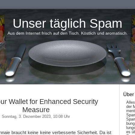
Unser täglich Spam
Aus dem Internet frisch auf den Tisch. Köstlich und aromatisch.
Über
our Wallet for Enhanced Security
Alle
der 
Measure
men­t
Spam
Sonntag, 3. Dezember 2023, 10:08 Uhr
Spam
bung
lungs
es ü
aie braucht keine keine verbesserte Sicherheit. Da ist