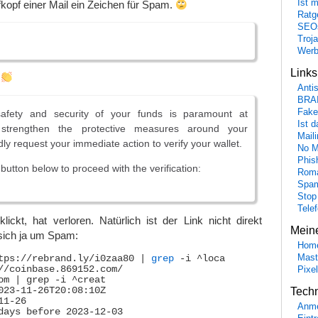
Ist 
fkopf einer Mail ein Zeichen für Spam.
Ratge
SEO
Troj
Wer
Link
!
Anti
BRA
Fake
safety and security of your funds is paramount at
Ist 
strengthen the protective measures around your
Maili
ly request your immediate action to verify your wallet.
No M
Phis
 button below to proceed with the verification:
Roma
Spa
Stop
Tele
ickt, hat verloren. Natürlich ist der Link nicht direkt
Mein
 sich ja um Spam:
Hom
Mast
tps://rebrand.ly/i0zaa80 | 
grep
 -i ^loca

//coinbase.869152.com/

Pixe
om | grep -i ^creat

023-11-26T20:08:10Z

Tech
11-26

Anme
days before 2023-12-03
