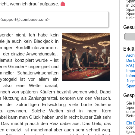
Spam
 reicht, wenn ich drauf aufpasse.
in Do
Spam
Spam
tür­l
<support@coinbase.com>
Gesu
ender nicht. Ich habe kein
ele ja auch kein Blackjack in
rigen Bordellhinterzimmern.
Erklä
– der einzige Anwendungsfall,
Arch
jemals konzipiert wurde – ist
Die 
FAQ
erlei Gründen¹ ungeeignet und
Impr
mineller Schattenwirtschaften
Info
ryptogeld ist vor allem ein
Juge
t; also eine Wette darauf,
Spa
 noch von späteren Käufern bezahlt werden wird. Dabei
Gesp
ie Nutzung als Zahlungsmittel, sondern um den Versuch,
Sie 
en der zukünftigen Entwicklung viele bunte Scheine
Spen
 zu gewinnen. Solche Wetten sind in ihrem Kern
unte
Bette
abei kann man Glück haben und in recht kurzer Zeit sehr
. Das macht ja auch den Reiz dabei aus. Das Geld, das
Ein 
oder
en einsetzt, ist manchmal aber auch sehr schnell weg.
(gan