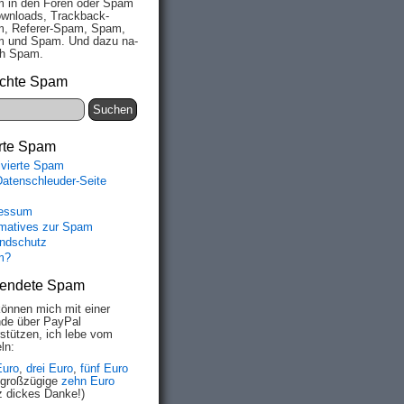
 in den Fo­ren oder Spam
wn­loads, Track­back-
, Re­fe­rer-Spam, Spam,
 und Spam. Und da­zu na­
ich Spam.
chte Spam
rte Spam
ivierte Spam
Datenschleuder-Seite
essum
rmatives zur Spam
ndschutz
m?
endete Spam
können mich mit einer
de über PayPal
rstützen, ich lebe vom
ln:
Euro
,
drei Euro
,
fünf Euro
 großzügige
zehn Euro
z dickes Danke!)