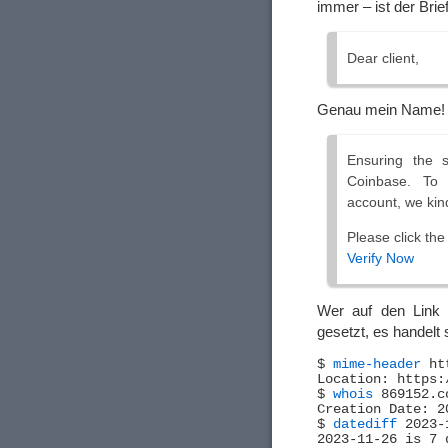
immer – ist der Brie
Dear client,
Genau mein Name
Ensuring the 
Coinbase. To 
account, we kind
Please click the
Verify Now
Wer auf den Link kl
gesetzt, es handelt
$ 
mime-header
 ht
Location: https:
$ 
whois
 869152.c
Creation Date: 2
$ 
datediff
 2023-
2023-11-26 is 7 