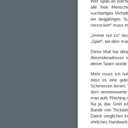
Wer Spaß an solchen
alle freie Mensch
suchtartiges Verhal
ein langjähriges 
verzocken“ muss ma
„Immer nur zu“ bede
„Spiel“, bei dem ma
Diese Mail hat übr
Absenderadresse i
dieser Spam wurde 
Mehr muss ich
hof
dass es eine gute
Schmerzen lernen. V
dem nennenswerte 
man aufs Phishing re
Na ja, das Geld is
Bande von Trickbet
Damit verglichen k
ehrliches Handwerk