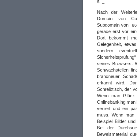
Nach der Weiterle
Domain von Coi
Subdomain von
86
gerade erst vor ei
Dort bekommt man
Gelegenheit, etwa
sondern eventue
Sicherheitsprüfung
seines Browsers. 
Schwachstellen fin
brandneuer Schads
erkannt wird. D
Schreibtisch, der v
Wenn man Glück ha
Onlinebanking manip
verliert und ein p
muss. Wenn man Pe
Beispiel Bilder un
Bei der Durchsuc
Beweismaterial du