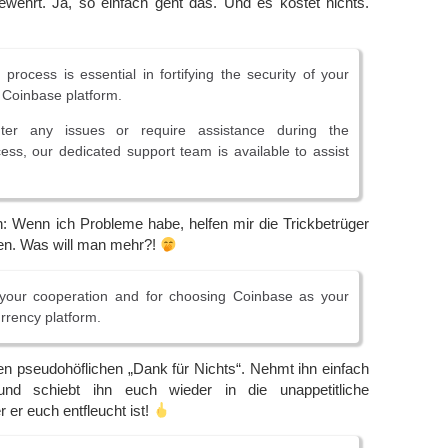
ewehrt. Ja, so einfach geht das. Und es kostet nichts.
n process is essential in fortifying the security of your
e Coinbase platform.
ter any issues or require assistance during the
ocess, our dedicated support team is available to assist
n: Wenn ich Probleme habe, helfen mir die Trickbetrüger
n. Was will man mehr?!
your cooperation and for choosing Coinbase as your
rrency platform.
en pseudohöflichen „Dank für Nichts“. Nehmt ihn einfach
nd schiebt ihn euch wieder in die unappetitliche
r er euch entfleucht ist!