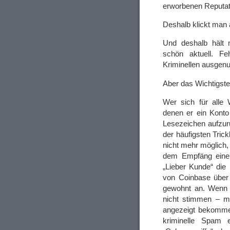
erworbenen Reputat
Deshalb klickt man a
Und deshalb hält
schön aktuell. Fe
Kriminellen ausgenut
Aber das Wichtigste i
Wer sich für alle
denen er ein Kont
Lesezeichen aufzur
der häufigsten Tric
nicht mehr möglich
dem Empfäng einer 
„Lieber Kunde“ die
von Coinbase über 
gewohnt an. Wenn s
nicht stimmen – m
angezeigt bekomm
kriminelle Spam e