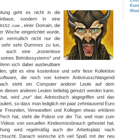
Eint
Komm
Word
itung geht es nicht in die
nbase, sondern in eine
, einer Domain, die
9152.com
ner Woche eingerichtet wurde.
 vermutlich nicht nur die
s sehr sehr Dummes zu tun,
ll auch eine „kostenlose
“ seines Betrübssystems³ und
Wenn sich dabei ausbeutbare
den, gibt es eine kostenlose und sehr fiese Kollektion
oftware, die noch von keinem Antivirusschlangenöl
anach steht ein Computer anderer Leute auf dem
on diesen anderen Leuten beliebig genutzt werden kann.
t, wird „nur“ das Adressbuch abgegriffen und das
uliert, so dass man lediglich ein paar zehntausend Euro
aar Freunden, Verwandten und Kollegen etwas erklären
ch hat, steht die Polizei vor der Tür, weil man zum
d Videos von sexuellen Kindesmissbrauch gehostet hat.
hung wird regelmäßig auch der Arbeitsplatz nach
rchsucht. Danach wünsche ich viel Spaß mit der neu