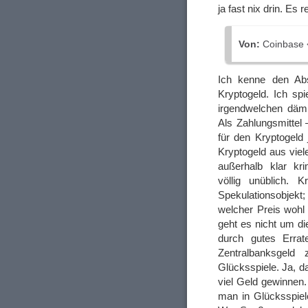
ja fast nix drin. Es
Von:
Coinbase 
Ich kenne den Abs
Kryptogeld. Ich spi
irgendwelchen dämm
Als Zahlungsmittel 
für den Kryptogeld 
Kryptogeld aus viel
außerhalb klar kri
völlig unüblich. K
Spekulationsobjek
welcher Preis wohl
geht es nicht um d
durch gutes Errat
Zentralbanksgeld
Glücksspiele. Ja, d
viel Geld gewinnen
man in Glücksspiel