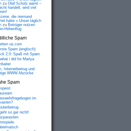
m
zu
Olaf Scholz warnt –
icht handelt, wird viel
eren!
Szene, die niemand
tet hatte « Unser täglich
m
zu
Betrüger nutzen
oin-Höhenflug
itliche Spam
bitten us.com
erste Spam (englisch)
fick 2.0: Spaß mit Spam
 what i did for Mariya
baiter
, Internetbetrug und
tige WWW Abzocke
ahe Spam
speist
auseam
eswehrfragebogen im
fkasten?
uterbetrug
geht so gar nicht!
nzparasiten
nnspiele
belmatsch