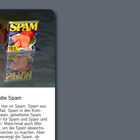
 die Spam
s hier ist Spam. Spam aus
Mail, Spam in den Kom­
aren, ge­twit­ter­te Spam,
 für Spam und Spam und
. Manch­mal auch Wer­
, um die Spam ab­wechs­
­reich­er zu mach­en. Aber
ber­wiegt die Spam, ob