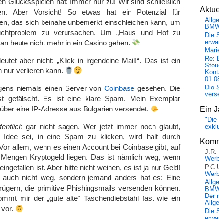
 Glücksspielen hat: Immer nur zu! Wir sind schließlich
Aktu
en. Aber Vorsicht! So etwas hat ein Potenzial für
Allg
ten, das sich beinahe unbemerkt einschleichen kann, um
BM
Suchtproblem zu verursachen. Um „Haus und Hof zu
Die 
n heute nicht mehr in ein Casino gehen.
erwar
Mari
Re: 
utet aber nicht: „Klick in irgendeine Mail!“. Das ist ein
Steu
n nur verlieren kann.
Kont
01.0
Die 
igens niemals einen Server von
Coinbase
gesehen. Die
vers
st gefälscht. Es ist eine klare Spam. Mein Exemplar
über eine IP-Adresse aus Bulgarien versendet.
Ein J
"Die 
fentlich
gar nicht sagen. Wer jetzt immer noch glaubt,
exkl
 Idee sei, in eine Spam zu klicken, wird halt durch
Komm
or allem, wenn es einen Account bei Coinbase gibt, auf
J.R.
Mengen Kryptogeld liegen. Das ist nämlich weg, wenn
Wer
ingefallen ist. Aber bitte nicht weinen, es ist ja nur Geld!
P.C.
Wer
t auch nicht weg, sondern jemand anders hat es: Eine
Allg
rügern, die primitive Phishingsmails versenden können.
BMW 
Der 
ommt mir der „gute alte“ Taschendiebstahl fast wie ein
Allg
 vor.
Die 
erwar