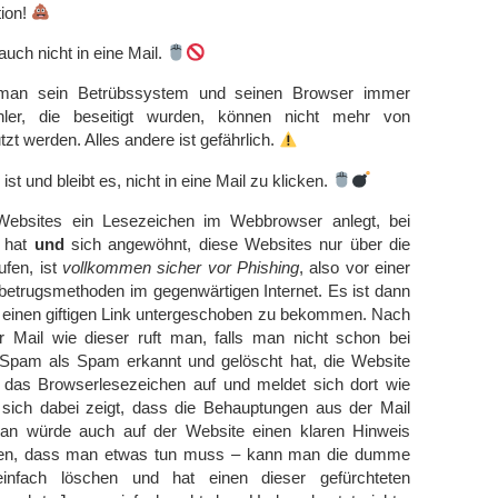
ion!
uch nicht in eine Mail.
 man sein Betrübssystem und seinen Browser immer
hler, die beseitigt wurden, können nicht mehr von
zt werden. Alles andere ist gefährlich.
st und bleibt es, nicht in eine Mail zu klicken.
 Websites ein Lesezeichen im Webbrowser anlegt, bei
o hat
und
sich angewöhnt, diese Websites nur über die
ufen, ist
vollkommen sicher vor Phishing
, also vor einer
kbetrugsmethoden im gegenwärtigen Internet. Es ist dann
, einen giftigen Link untergeschoben zu bekommen. Nach
Mail wie dieser ruft man, falls man nicht schon bei
 Spam als Spam erkannt und gelöscht hat, die Website
das Browserlesezeichen auf und meldet sich dort wie
ich dabei zeigt, dass die Behauptungen aus der Mail
an würde auch auf der Website einen klaren Hinweis
en, dass man etwas tun muss – kann man die dumme
infach löschen und hat einen dieser gefürchteten