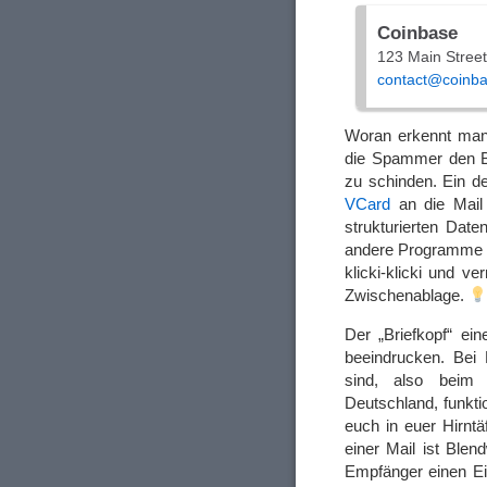
Coinbase
123 Main Stree
contact@coinb
Woran erkennt man
die Spammer den Br
zu schinden. Ein d
VCard
an die Mail 
strukturierten Dat
andere Programme im
klicki-klicki und 
Zwischenablage.
Der „Briefkopf“ ei
beeindrucken. Bei 
sind, also beim 
Deutschland, funkti
euch in euer Hirntä
einer Mail ist Blen
Empfänger einen Ein