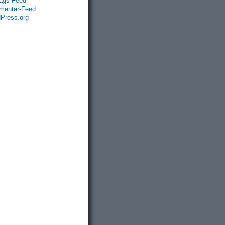
rags-Feed
entar-Feed
Press.org