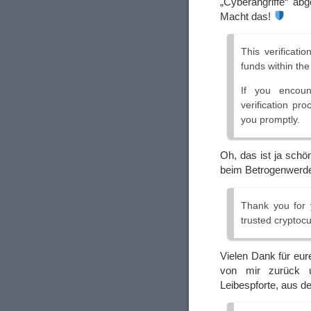
„Cyberangriffe“ abg
Macht das!
This verificatio
funds within th
If you encoun
verification pr
you promptly.
Oh, das ist ja schö
beim Betrogenwerde
Thank you for 
trusted cryptocu
Vielen Dank für eur
von mir zurück u
Leibespforte, aus de