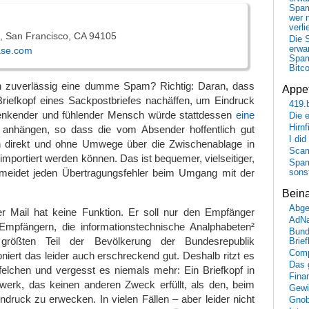
Spa
wer n
verli
t, San Francisco, CA 94105
Die 
erwar
ase.com
Spa
Bitc
 zuverlässig eine dumme Spam? Richtig: Daran, dass
Appet
iefkopf eines Sackpostbriefes nachäffen, um Eindruck
419.
enkender und fühlender Mensch würde stattdessen
eine
Die 
Hirn
anhängen, so dass die vom Absender hoffentlich gut
I did
en direkt und ohne Umwege über die Zwischenablage in
Scam
portiert werden können. Das ist bequemer, vielseitiger,
Spam
vermeidet jeden Übertragungsfehler beim Umgang mit der
sons
Bein
Abge
ner Mail hat keine Funktion. Er soll nur den Empfänger
AdN
Empfängern, die informationstechnische Analphabeten²
Bund
größten Teil der Bevölkerung der Bundesrepublik
Brie
Comp
oniert das leider auch erschreckend gut. Deshalb ritzt es
Das 
felchen und vergesst es niemals mehr: Ein Briefkopf in
Fina
dwerk, das keinen anderen Zweck erfüllt, als den, beim
Gewi
druck zu erwecken. In vielen Fällen – aber leider nicht
Gnob