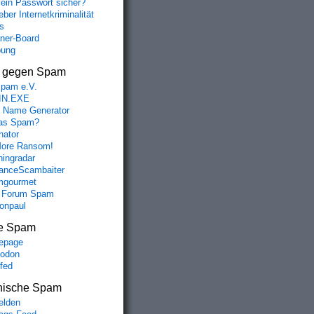
mein Passwort sicher?
ber Internetkriminalität
s
aner-Board
bung
s gegen Spam
spam e.V.
IN.EXE
 Name Generator
das Spam?
nator
ore Ransom!
hingradar
nceScambaiter
mgourmet
 Forum Spam
fonpaul
e Spam
epage
odon
lfed
nische Spam
lden