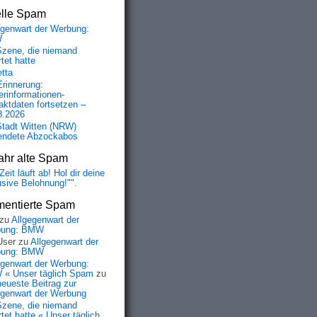
elle Spam
egenwart der Werbung:
W
Szene, die niemand
tet hatte
etta
Erinnerung:
erinformationen-
aktdaten fortsetzen –
8.2026
Stadt Witten (NRW)
endete Abzockabos
ahr alte Spam
Zeit läuft ab! Hol dir deine
usive Belohnung!"".
entierte Spam
zu
Allgegenwart der
bung: BMW
User
zu
Allgegenwart der
bung: BMW
egenwart der Werbung:
« Unser täglich Spam
zu
neueste Beitrag zur
egenwart der Werbung
Szene, die niemand
tet hatte « Unser täglich